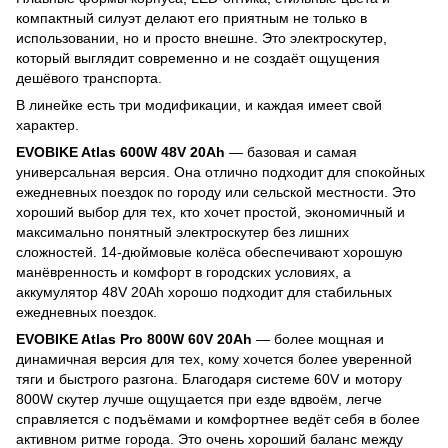
компактный силуэт делают его приятным не только в
использовании, но и просто внешне. Это электроскутер,
который выглядит современно и не создаёт ощущения
дешёвого транспорта.
В линейке есть три модификации, и каждая имеет свой
характер.
EVOBIKE Atlas 600W 48V 20Ah
— базовая и самая
универсальная версия. Она отлично подходит для спокойных
ежедневных поездок по городу или сельской местности. Это
хороший выбор для тех, кто хочет простой, экономичный и
максимально понятный электроскутер без лишних
сложностей. 14-дюймовые колёса обеспечивают хорошую
манёвренность и комфорт в городских условиях, а
аккумулятор 48V 20Ah хорошо подходит для стабильных
ежедневных поездок.
EVOBIKE Atlas Pro 800W 60V 20Ah
— более мощная и
динамичная версия для тех, кому хочется более уверенной
тяги и быстрого разгона. Благодаря системе 60V и мотору
800W скутер лучше ощущается при езде вдвоём, легче
справляется с подъёмами и комфортнее ведёт себя в более
активном ритме города. Это очень хороший баланс между