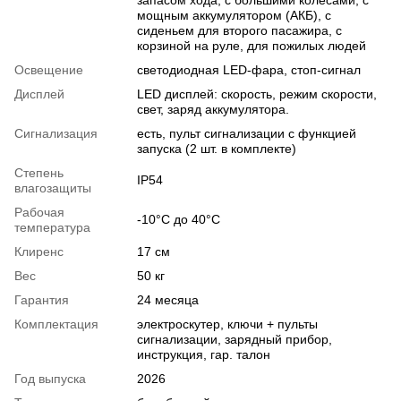
запасом хода, с большими колесами, с
мощным аккумулятором (АКБ), с
сиденьем для второго пасажира, с
корзиной на руле, для пожилых людей
Освещение
светодиодная LED-фара, стоп-сигнал
Дисплей
LED дисплей: скорость, режим скорости,
свет, заряд аккумулятора.
Сигнализация
есть, пульт сигнализации с функцией
запуска (2 шт. в комплекте)
Степень
IP54
влагозащиты
Рабочая
-10°C до 40°C
температура
Клиренс
17 см
Вес
50 кг
Гарантия
24 месяца
Комплектация
электроскутер, ключи + пульты
сигнализации, зарядный прибор,
инструкция, гар. талон
Год выпуска
2026