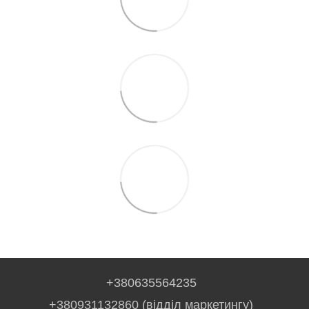
+380635564235
+380931132860 (відділ маркетингу)