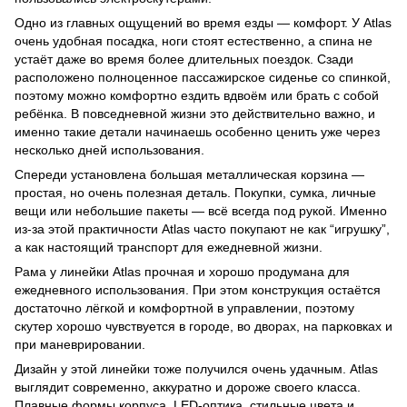
Одно из главных ощущений во время езды — комфорт. У Atlas
очень удобная посадка, ноги стоят естественно, а спина не
устаёт даже во время более длительных поездок. Сзади
расположено полноценное пассажирское сиденье со спинкой,
поэтому можно комфортно ездить вдвоём или брать с собой
ребёнка. В повседневной жизни это действительно важно, и
именно такие детали начинаешь особенно ценить уже через
несколько дней использования.
Спереди установлена большая металлическая корзина —
простая, но очень полезная деталь. Покупки, сумка, личные
вещи или небольшие пакеты — всё всегда под рукой. Именно
из-за этой практичности Atlas часто покупают не как “игрушку”,
а как настоящий транспорт для ежедневной жизни.
Рама у линейки Atlas прочная и хорошо продумана для
ежедневного использования. При этом конструкция остаётся
достаточно лёгкой и комфортной в управлении, поэтому
скутер хорошо чувствуется в городе, во дворах, на парковках и
при маневрировании.
Дизайн у этой линейки тоже получился очень удачным. Atlas
выглядит современно, аккуратно и дороже своего класса.
Плавные формы корпуса, LED-оптика, стильные цвета и