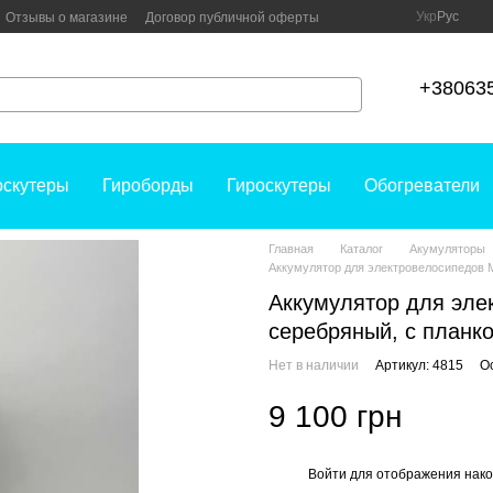
Укр
Рус
Отзывы о магазине
Договор публичной оферты
+38063
оскутеры
Гироборды
Гироскутеры
Обогреватели
Главная
Каталог
Акумуляторы
Аккумулятор для электровелосипедов 
Аккумулятор для эл
серебряный, с планк
Нет в наличии
Артикул: 4815
О
9 100 грн
Войти
для отображения нако
%