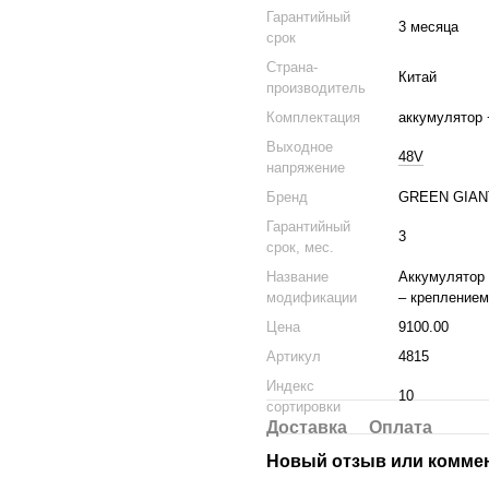
Гарантийный
3 месяца
срок
Страна-
Китай
производитель
Комплектация
аккумулятор 
Выходное
48V
напряжение
Бренд
GREEN GIAN
Гарантийный
3
срок, мес.
Название
Аккумулятор 
модификации
– креплением
Цена
9100.00
Артикул
4815
Индекс
10
сортировки
Доставка
Оплата
Новый отзыв или комме