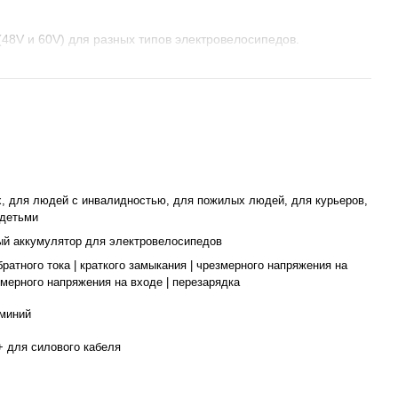
48V и 60V) для разных типов электровелосипедов.
т 13 Аг до 30 Ач, что обеспечит вам необходимую дальность
лов и современные технологии гарантируют длительный срок
ый баланс между ценой и качеством, доступный каждому.
N GIANT
, вы инвестируете в надежный источник энергии для
, для людей с инвалидностью, для пожилых людей, для курьеров,
 детьми
ый аккумулятор для электровелосипедов
братного тока | краткого замыкания | чрезмерного напряжения на
змерного напряжения на входе | перезарядка
юминий
+ для силового кабеля