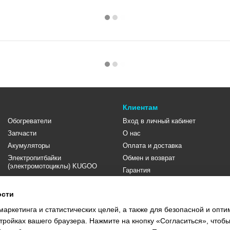
Клиентам
Обогреватели
Вход в личный кабинет
Запчасти
О нас
Акумуляторы
Оплата и доставка
Электропитбайки
Обмен и возврат
(электромотоциклы) KUGOO
Гарантия
Контакты
ости
Отзывы о магазине
Договор публичной оферты
маркетинга и статистических целей, а также для безопасной и опт
тройках вашего браузера. Нажмите на кнопку «Согласиться», чтобы