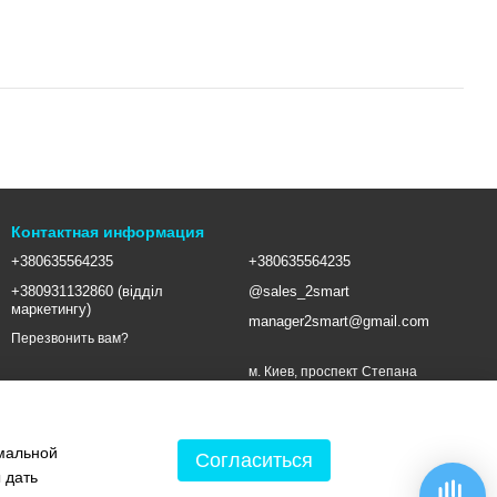
Контактная информация
+380635564235
+380635564235
+380931132860 (відділ
@sales_2smart
маркетингу)
manager2smart@gmail.com
Перезвонить вам?
м. Киев, проспект Степана
Бандеры, 16 (метро Почайная)
Карта проезда
Мы в соцсетях
имальной
Согласиться
 дать