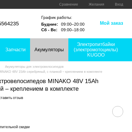
Сравнение
Желания
Вход
График работы:
5564235
Мой заказ
Будние:
09:00–20:00
Сб - Вс:
09:00–18:00
Электропитбайки
Запчасти
Акумуляторы
(электромотоциклы)
KUGOO
Акумуляторы для электровелосипедов
MINAKO 48V 15Ah серебряный, с планкой – креплением в комплекте
ектровелосипедов MINAKO 48V 15Ah
ой – креплением в комплекте
ставить отзыв
пительной скидки