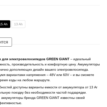
15 Ah
13 Ah
ится
ы для электровелосипедов GREEN GIANT
– идеальный
ежность, производительность и комфортную цену. Аккумуляторы
монично дополняющих дизайн вашего электровелосипеда.
умя вариантами напряжения – 48V или 60V – и вы сможете
время езды на любом маршруте.
бностей доступны варианты емкости от аккумулятора от 13 Аг
тельную поездку без необходимости частой подзарядки.
 аккумуляторы бренда GREEN GIANT известны своей
фективностью.