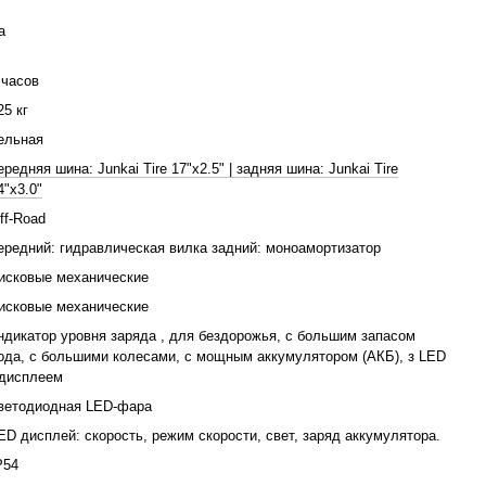
унтовые дороги
— версия
MAX
справляется без усилий
а
олёсам и мощному двигателю.
 часов
UGOO Wish 01
25 кг
я устойчивость и уверенное ускорение
ельная
 комфорт на любом покрытии
ередняя шина: Junkai Tire 17"x2.5" | задняя шина: Junkai Tire
4"x3.0"
добно даже при длительных поездках
ff-Road
 безопасность и стиль
ередний: гидравлическая вилка задний: моноамортизатор
рите оптимальную под свои задачи
исковые механические
— меньше зарядок, больше свободы
исковые механические
ндикатор уровня заряда , для бездорожья, с большим запасом
O Wish 01
ода, с большими колесами, с мощным аккумулятором (АКБ), з LED
 дисплеем
, которые ценят стиль и практичность
ветодиодная LED-фара
елей
, предпочитающих скорость и комфорт
ED дисплей: скорость, режим скорости, свет, заряд аккумулятора.
поездок
и путешествий
P54
, устойчивый и современный байк
с удобным сиденьем и