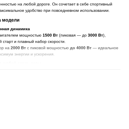
нностью на любой дороге. Он сочетает в себе спортивный
максимальное удобство при повседневном использовании.
 модели
нная динамика
вигателем мощностью
1500 Вт
(пиковая — до
3000 Вт
),
 старт и плавный набор скорости.
ор на
2000 Вт
с пиковой мощностью
до 4000 Вт
— идеальное
аксимум энергии и ускорения.
д любой стиль езды
h)
— лёгкий, манёвренный и практичный вариант для города.
 30Ah)
— увеличенный аккумулятор и до 90 км автономности.
ездок и дальних маршрутов.
 35Ah)
— флагман линейки: мощность 2000 Вт, до 100 км хода
 спереди и 14″ сзади
для максимальной устойчивости и
тре