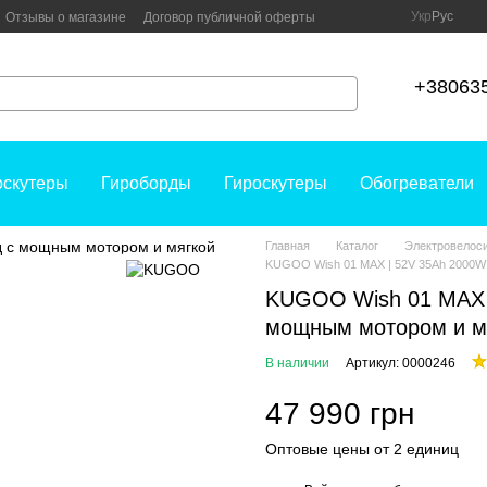
Укр
Рус
Отзывы о магазине
Договор публичной оферты
+38063
оскутеры
Гироборды
Гироскутеры
Обогреватели
Главная
Каталог
Электровелос
KUGOO Wish 01 MAX | 52V 35Ah 2000W 
KUGOO Wish 01 MAX |
мощным мотором и м
В наличии
Артикул: 0000246
47 990 грн
Оптовые цены от 2 единиц