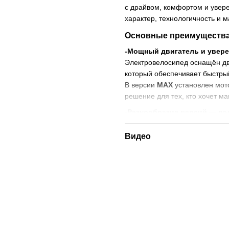
с драйвом, комфортом и увере
характер, технологичность и 
Основные преимущества
-Мощный двигатель и увере
Электровелосипед оснащён д
который обеспечивает быстрый
В версии
MAX
установлен мот
решение для тех, кто хочет м
-Разнообразие версий — по
KUGOO Wish 01 (48V 21A
Видео
Запас хода до 70 км.
KUGOO Wish 01 PRO (48V
Идеально для активных по
KUGOO Wish 01 MAX (52V
и увеличенные колёса
17″
контроля.
-Комфорт на каждом киломе