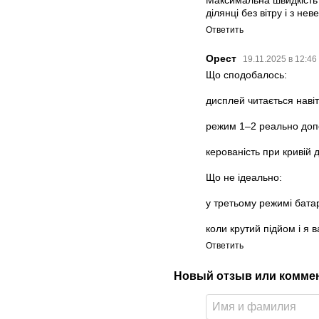
Максимальна швидкість 
ділянці без вітру і з не
Ответить
Орест
19.11.2025 в 12:46
Що сподобалось:
дисплей читається навіт
режим 1–2 реально допо
керованість при кривій 
Що не ідеально:
у третьому режимі бата
коли крутий підйом і я в
Ответить
Новый отзыв или комме