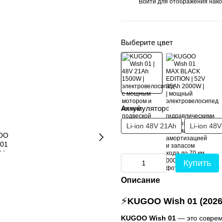
Войти
для отображения нако
%
Выберите цвет
Аккумулятор
Li-ion 48V 21Ah
Li-ion 48
Купить
Описание
⚡
KUGOO Wish 01 (2026
KUGOO Wish 01
— это соврем