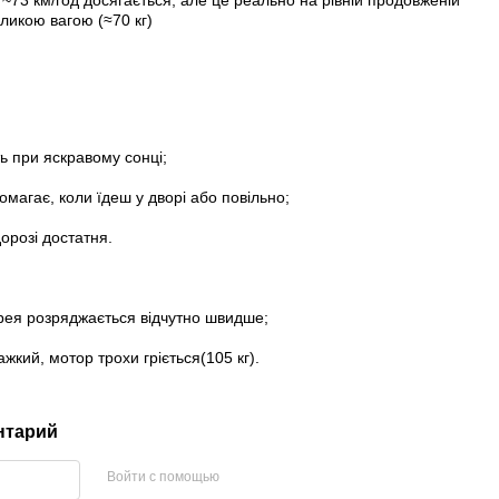
~73 км/год досягається, але це реально на рівній продовженій
великою вагою (≈70 кг)
ь при яскравому сонці;
магає, коли їдеш у дворі або повільно;
дорозі достатня.
рея розряджається відчутно швидше;
ажкий, мотор трохи гріється(105 кг).
нтарий
Войти с помощью