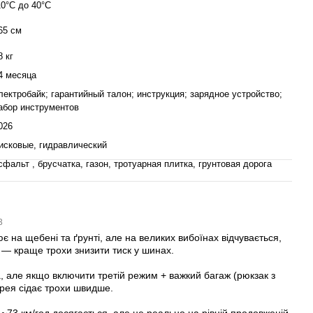
10°C до 40°C
65 см
электровелосипед, который сочетает мощность, комфорт и
8 кг
4 месяца
ии, вы получите надёжный транспорт для города и
лектробайк; гарантийный талон; инструкция; зарядное устройство;
ий свободу движения и настоящее удовольствие от каждой
абор инструментов
026
исковые, гидравлический
сфальт , брусчатка, газон, тротуарная плитка, грунтовая дорога
43
є на щебені та ґрунті, але на великих вибоїнах відчувається,
 — краще трохи знизити тиск у шинах.
, але якщо включити третій режим + важкий багаж (рюкзак з
арея сідає трохи швидше.