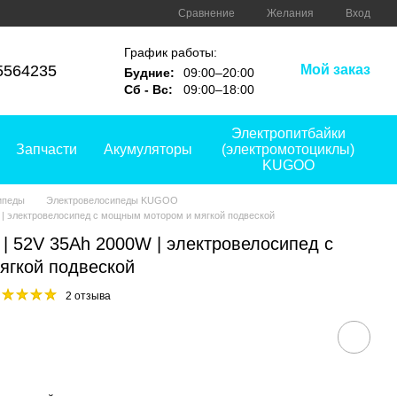
Сравнение
Желания
Вход
График работы:
5564235
Мой заказ
Будние:
09:00–20:00
Сб - Вс:
09:00–18:00
Электропитбайки
Запчасти
Акумуляторы
(электромотоциклы)
KUGOO
ипеды
Электровелосипеды KUGOO
| электровелосипед с мощным мотором и мягкой подвеской
 52V 35Ah 2000W | электровелосипед с
ягкой подвеской
2 отзыва