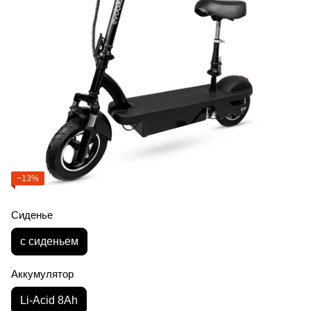
−13%
Сиденье
с сиденьем
Аккумулятор
Li-Acid 8Ah