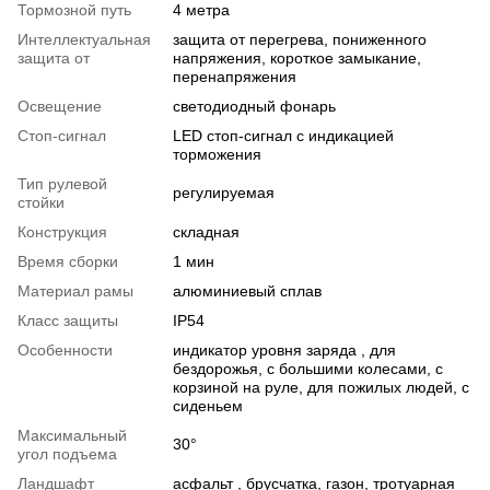
Тормозной путь
4 метра
Интеллектуальная
защита от перегрева, пониженного
защита от
напряжения, короткое замыкание,
перенапряжения
Освещение
светодиодный фонарь
Стоп-сигнал
LED стоп-сигнал с индикацией
торможения
Тип рулевой
регулируемая
стойки
Конструкция
складная
Время сборки
1 мин
Материал рамы
алюминиевый сплав
Класс защиты
IP54
Особенности
индикатор уровня заряда , для
бездорожья, с большими колесами, с
корзиной на руле, для пожилых людей, с
сиденьем
Максимальный
30°
угол подъема
Ландшафт
асфальт , брусчатка, газон, тротуарная