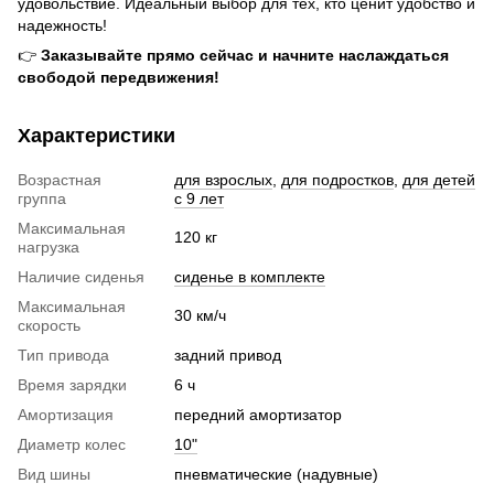
удовольствие. Идеальный выбор для тех, кто ценит удобство и
надежность!
👉
Заказывайте прямо сейчас и начните наслаждаться
свободой передвижения!
Характеристики
Возрастная
для взрослых
,
для подростков
,
для детей
группа
с 9 лет
Максимальная
120 кг
нагрузка
Наличие сиденья
сиденье в комплекте
Максимальная
30 км/ч
скорость
Тип привода
задний привод
Время зарядки
6 ч
Амортизация
передний амортизатор
Диаметр колес
10"
Вид шины
пневматические (надувные)