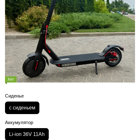
Хит
Сиденье
с сиденьем
Аккумулятор
Li-ion 36V 11Ah