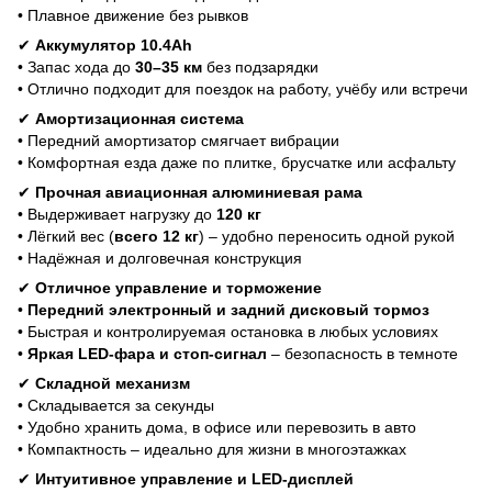
• Плавное движение без рывков
✔
Аккумулятор 10.4Ah
• Запас хода до
30–35 км
без подзарядки
• Отлично подходит для поездок на работу, учёбу или встречи
✔
Амортизационная система
• Передний амортизатор смягчает вибрации
• Комфортная езда даже по плитке, брусчатке или асфальту
✔
Прочная авиационная алюминиевая рама
• Выдерживает нагрузку до
120 кг
• Лёгкий вес (
всего 12 кг
) – удобно переносить одной рукой
• Надёжная и долговечная конструкция
✔
Отличное управление и торможение
•
Передний электронный и задний дисковый тормоз
• Быстрая и контролируемая остановка в любых условиях
•
Яркая LED-фара и стоп-сигнал
– безопасность в темноте
✔
Складной механизм
• Складывается за секунды
• Удобно хранить дома, в офисе или перевозить в авто
• Компактность – идеально для жизни в многоэтажках
✔
Интуитивное управление и LED-дисплей