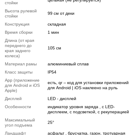
цельная (не регулируется)
стойки
Высота рулевой
99 см от деки
стойки
Конструкция
складная
Время сборки
1 мин
Длина (от края
переднего до
105 см
края заднего
колеса)
Материал рамы
алюминиевый сплав
Класс защиты
IP54
App (приложение
есть, qr – код для установки приложений
для Android и iOS
для Android | iOS наклеено на руль
Apple)
Дисплей
LED - дисплей
Особенности
индикатор уровня заряда , с LED-
дисплеем, с подсветкой, с рекуперацией
Максимальный
25°
угол подъема
Ландшафт
асфальт , брусчатка, газон, тротуарная