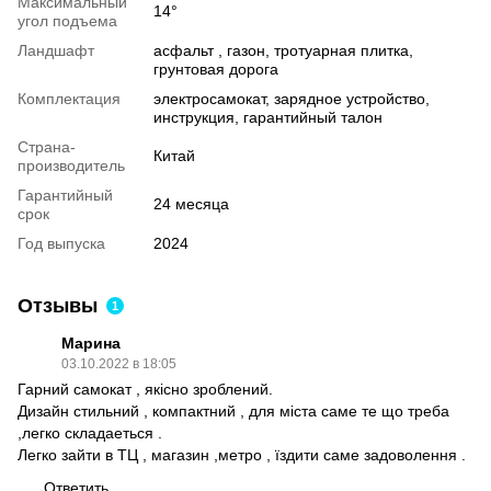
Максимальный
14°
угол подъема
Ландшафт
асфальт , газон, тротуарная плитка,
грунтовая дорога
Комплектация
электросамокат, зарядное устройство,
инструкция, гарантийный талон
Страна-
Китай
производитель
Гарантийный
24 месяца
срок
Год выпуска
2024
Отзывы
1
Марина
03.10.2022 в 18:05
Гарний самокат , якісно зроблений.
Дизайн стильний , компактний , для міста саме те що треба
,легко складаеться .
Легко зайти в ТЦ , магазин ,метро , їздити саме задоволення .
Ответить