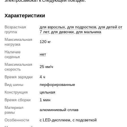
электросамокат к следующей поездке.
Характеристики
Возрастная
для взрослых
,
для подростков
,
для детей от
группа
7 лет
,
для девочки
,
для мальчика
Максимальная
120 кг
нагрузка
Наличие
нет
сиденья
Максимальная
25 км/ч
скорость
Время зарядки
4 ч
Вид шины
перфорированные
Конструкция
цельная
Время сборки
1 мин
Материал
алюминиевый сплав
рамы
Особенности
с LED-дисплеем, с подсветкой