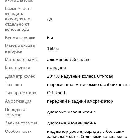
аккумулятора
Возможность
зарядить
аккумулятор
да
отдельно от
велосипеда
Время зарядки
6 ч
Максимальная
160 кг
нагрузка
Материал рамы
алюминиевый сплав
Конструкция
складная
Диаметр колес
20*4.0 надувные колеса Off-road
Тип шин
широкие пневматические фетбайк-шины
Тип протектора
Off-Road
Амортизация
передний и задний амортизатор
Передние
дисковые механические
тормоза
Задние тормоза
дисковые механические
Особенности
индикатор уровня заряда , с большим
запасом хода, с большими колесами, с