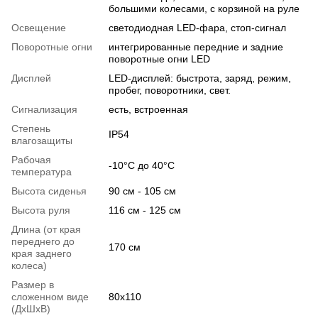
большими колесами, с корзиной на руле
Освещение
светодиодная LED-фара, стоп-сигнал
Поворотные огни
интегрированные передние и задние
поворотные огни LED
Дисплей
LED-дисплей: быстрота, заряд, режим,
пробег, поворотники, свет.
Сигнализация
есть, встроенная
Степень
IP54
влагозащиты
Рабочая
-10°C до 40°C
температура
Высота сиденья
90 см - 105 см
Высота руля
116 см - 125 см
Длина (от края
переднего до
170 см
края заднего
колеса)
Размер в
сложенном виде
80x110
(ДхШхВ)