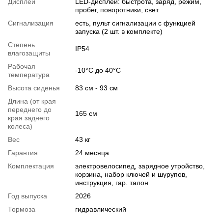
Дисплей
LED-дисплей: быстрота, заряд, режим,
пробег, поворотники, свет.
Сигнализация
есть, пульт сигнализации с функцией
запуска (2 шт. в комплекте)
Степень
IP54
влагозащиты
Рабочая
-10°C до 40°C
температура
Высота сиденья
83 см - 93 см
Длина (от края
переднего до
165 см
края заднего
колеса)
Вес
43 кг
Гарантия
24 месяца
Комплектация
электровелосипед, зарядное утройство,
корзина, набор ключей и шурупов,
инструкция, гар. талон
Год выпуска
2026
Тормоза
гидравлический