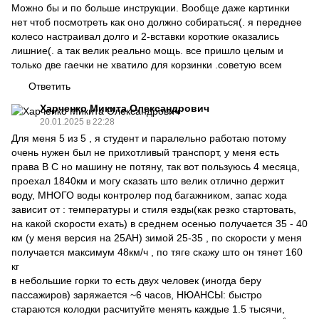
Можно бы и по больше инструкции. Вообще даже картинки
нет чтоб посмотреть как оно должно собираться(. я переднее
колесо настраивал долго и 2-вставки короткие оказались
лишние(. а так велик реально мощь. все пришло целым и
только две гаечки не хватило для корзинки .советую всем
Ответить
Харченко Микита Олександрович
20.01.2025 в 22:28
Для меня 5 из 5 , я студент и паралельно работаю потому
очень нужен был не прихотливый транспорт, у меня есть
права B C но машину не потяну, так вот пользуюсь 4 месяца,
проехал 1840км и могу сказать што велик отлично держит
воду, МНОГО воды контролер под багажником, запас хода
зависит от : температуры и стиля езды(как резко стартовать,
на какой скорости ехать) в среднем осенью получается 35 - 40
км (у меня версия на 25AH) зимой 25-35 , по скорости у меня
получается максимум 48км/ч , по тяге скажу што он тянет 160
кг
в небольшие горки то есть двух человек (иногда беру
пассажиров) заряжается ~6 часов, НЮАНСЫ: быстро
стараются колодки расчитуйте менять каждые 1.5 тысячи,