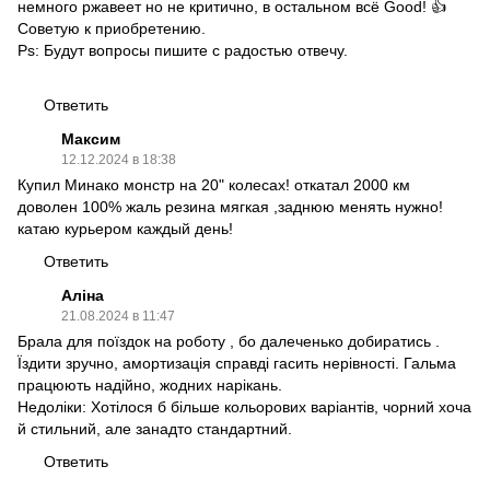
немного ржавеет но не критично, в остальном всё Good! 👍
Советую к приобретению.
Ps: Будут вопросы пишите с радостью отвечу.
Ответить
Максим
12.12.2024 в 18:38
Купил Минако монстр на 20" колесах! откатал 2000 км
доволен 100% жаль резина мягкая ,заднюю менять нужно!
катаю курьером каждый день!
Ответить
Аліна
21.08.2024 в 11:47
Брала для поїздок на роботу , бо далеченько добиратись .
Їздити зручно, амортизація справді гасить нерівності. Гальма
працюють надійно, жодних нарікань.
Недоліки: Хотілося б більше кольорових варіантів, чорний хоча
й стильний, але занадто стандартний.
Ответить