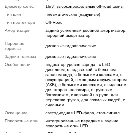
Диаметр колес
16/3" высокопрофильные оff-road шины
Тип шин
пневматические (надувные)
Тип протектора
Off-Road
Амортизация
задний усиленный двойной амортизатор,
передний амортизатор
Передние
дисковые-гидравлические
тормоза
Задние тормоза
дисковые-гидравлические
Особенности
индикатор уровня заряда , с LED-
дисплеем, с подсветкой, с большим
запасом хода, с большими колесами, с
рекуперацией, с мощным аккумулятором
(АКБ), с большими колесами, с сиденьем
для второго пасажира, с грузовым
багажником, с корзиной на руле, для
перевозки грузов, для пожилых людей, с
сиденьем
Освещение
светодиодная LED-фара, стоп-сигнал
Поворотные огни
интегрированные передние и задние
поворотные огни LED