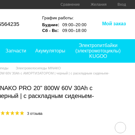
Сравнение
Желания
Вход
График работы:
5564235
Мой заказ
Будние:
09:00–20:00
Сб - Вс:
09:00–18:00
Электропитбайки
Запчасти
Акумуляторы
(электромотоциклы)
KUGOO
ипеды
Электровелосипеды MINAKO
0W 60V 30Ah с АМОРТИЗАТОРОМ | черный | с раскладным сиденьем-
INAKO PRO 20" 800W 60V 30Ah с
рный | с раскладным сиденьем-
3 отзыва