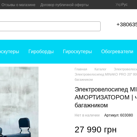
Укр
Рус
Отзывы о магазине
Договор публичной оферты
+38063
оскутеры
Гироборды
Гироскутеры
Обогреватели
Главная
Каталог
Электровелос
Электровелосипед MINAKO PRO 20" 80
багажником
Электровелосипед M
АМОРТИЗАТОРОМ | че
багажником
Нет в наличии
Артикул: 603080
27 990 грн