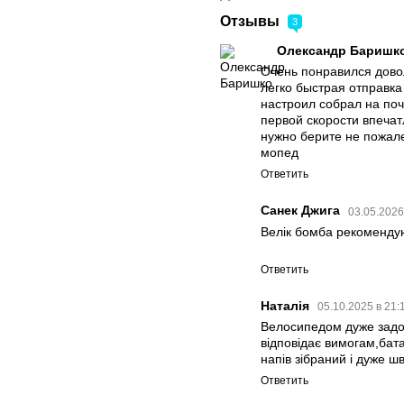
Отзывы
3
Олександр Баришк
Очень понравился дово
легко быстрая отправк
настроил собрал на по
первой скорости впечат
нужно берите не пожале
мопед
Ответить
Санек Джига
03.05.2026
Велік бомба рекомендую
Ответить
Наталія
05.10.2025 в 21:
Велосипедом дуже задов
відповідає вимогам,бат
напів зібраний і дуже 
Ответить