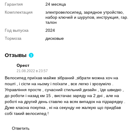
Гарантия
24 месяца
Комплектация
электровелосипед, зарядное утройство,
набор ключей и шурупов, инструкция, гар.
талон
Год выпуска
2024
Тормоза
дисковые
Отзывы
1
Орест
21.08.2022 в 23:57
Велосипед приїхав майже зібраний ,зібрати можна хоч на
пошті , і сісти на ньому і поїхати , все легко і зрозуміло .
Управління просте , сучасний стильний дизайн , їде швидко ,
до роботи і назад км 15 , вистачає заряду на 2 дні , але на
роботі на другий день ставлю на всяк випадок на підзарядку .
Дуже класна покупка , ні на секунду не жалкую що придбав
собі такий велосипед !
Ответить