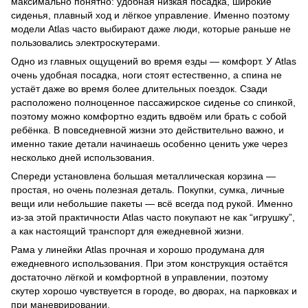
максимально понятно: удобная низкая посадка, широкие
сиденья, плавный ход и лёгкое управление. Именно поэтому
модели Atlas часто выбирают даже люди, которые раньше не
пользовались электроскутерами.
Одно из главных ощущений во время езды — комфорт. У Atlas
очень удобная посадка, ноги стоят естественно, а спина не
устаёт даже во время более длительных поездок. Сзади
расположено полноценное пассажирское сиденье со спинкой,
поэтому можно комфортно ездить вдвоём или брать с собой
ребёнка. В повседневной жизни это действительно важно, и
именно такие детали начинаешь особенно ценить уже через
несколько дней использования.
Спереди установлена большая металлическая корзина —
простая, но очень полезная деталь. Покупки, сумка, личные
вещи или небольшие пакеты — всё всегда под рукой. Именно
из-за этой практичности Atlas часто покупают не как “игрушку”,
а как настоящий транспорт для ежедневной жизни.
Рама у линейки Atlas прочная и хорошо продумана для
ежедневного использования. При этом конструкция остаётся
достаточно лёгкой и комфортной в управлении, поэтому
скутер хорошо чувствуется в городе, во дворах, на парковках и
при маневрировании.