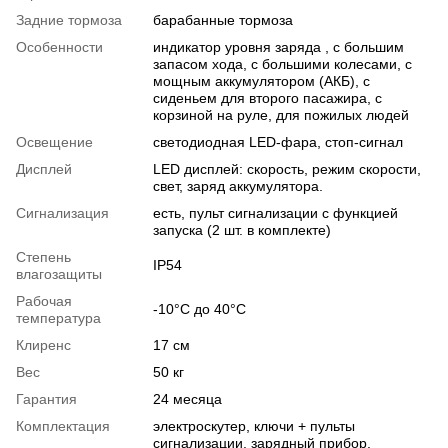
Задние тормоза
барабанные тормоза
Особенности
индикатор уровня заряда , с большим
запасом хода, с большими колесами, с
мощным аккумулятором (АКБ), с
сиденьем для второго пасажира, с
корзиной на руле, для пожилых людей
Освещение
светодиодная LED-фара, стоп-сигнал
Дисплей
LED дисплей: скорость, режим скорости,
свет, заряд аккумулятора.
Сигнализация
есть, пульт сигнализации с функцией
запуска (2 шт. в комплекте)
Степень
IP54
влагозащиты
Рабочая
-10°C до 40°C
температура
Клиренс
17 см
Вес
50 кг
Гарантия
24 месяца
Комплектация
электроскутер, ключи + пульты
сигнализации, зарядный прибор,