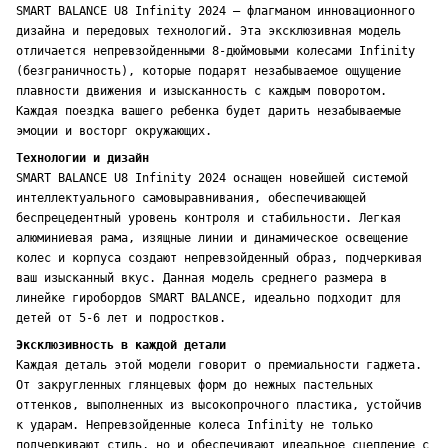
SMART BALANCE U8 Infinity 2024 – флагманом инновационного
дизайна и передовых технологий. Эта эксклюзивная модель
отличается непревзойденными 8-дюймовыми колесами Infinity
(безграничность), которые подарят незабываемое ощущение
плавности движения и изысканность с каждым поворотом.
Каждая поездка вашего ребенка будет дарить незабываемые
эмоции и восторг окружающих.
Технологии и дизайн
SMART BALANCE U8 Infinity 2024 оснащен новейшей системой
интеллектуального самовыравнивания, обеспечивающей
беспрецедентный уровень контроля и стабильности. Легкая
алюминиевая рама, изящные линии и динамическое освещение
колес и корпуса создают непревзойденный образ, подчеркивая
ваш изысканный вкус. Данная модель среднего размера в
линейке гиробордов SMART BALANCE, идеально подходит для
детей от 5-6 лет и подростков.
Эксклюзивность в каждой детали
Каждая деталь этой модели говорит о премиальности гаджета.
От закругленных глянцевых форм до нежных пастельных
оттенков, выполненных из высокопрочного пластика, устойчив
к ударам. Непревзойденные колеса Infinity не только
подчеркивают стиль, но и обеспечивают идеальное сцепление с