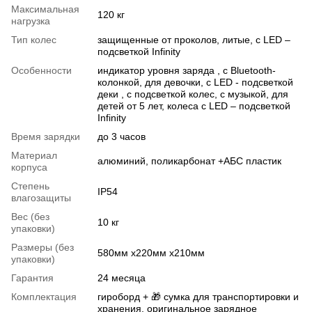
Максимальная
120 кг
нагрузка
Тип колес
защищенные от проколов, литые, с LED –
подсветкой Infinity
Особенности
индикатор уровня заряда , с Bluetooth-
колонкой, для девочки, c LED - подсветкой
деки , с подсветкой колес, с музыкой, для
детей от 5 лет, колеса с LED – подсветкой
Infinity
Время зарядки
до 3 часов
Материал
алюминий, поликарбонат +АБС пластик
корпуса
Степень
IP54
влагозащиты
Вес (без
10 кг
упаковки)
Размеры (без
580мм х220мм х210мм
упаковки)
Гарантия
24 месяца
Комплектация
гироборд + 🎁 сумка для транспортировки и
хранения, оригинальное зарядное