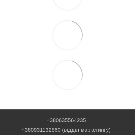
+380635564235
+380931132860 (відділ маркетингу)