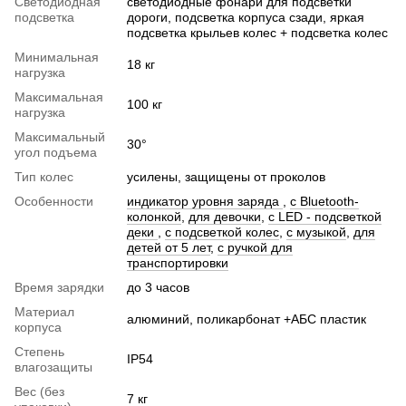
Светодиодная
светодиодные фонари для подсветки
подсветка
дороги, подсветка корпуса сзади, яркая
подсветка крыльев колес + подсветка колес
Минимальная
18 кг
нагрузка
Максимальная
100 кг
нагрузка
Максимальный
30°
угол подъема
Тип колес
усилены, защищены от проколов
Особенности
индикатор уровня заряда
,
с Bluetooth-
колонкой
,
для девочки
,
c LED - подсветкой
деки
,
с подсветкой колес
,
с музыкой
,
для
детей от 5 лет
,
с ручкой для
транспортировки
Время зарядки
до 3 часов
Материал
алюминий, поликарбонат +АБС пластик
корпуса
Степень
IP54
влагозащиты
Вес (без
7 кг