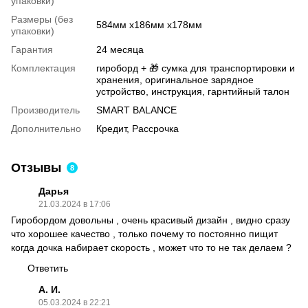
упаковки)
Размеры (без
584мм х186мм х178мм
упаковки)
Гарантия
24 месяца
Комплектация
гироборд + 🎁 сумка для транспортировки и
хранения, оригинальное зарядное
устройство, инструкция, гарнтийный талон
Производитель
SMART BALANCE
Дополнительно
Кредит, Рассрочка
Отзывы
8
Дарья
21.03.2024 в 17:06
Гиробордом довольны , очень красивый дизайн , видно сразу
что хорошее качество , только почему то постоянно пищит
когда дочка набирает скорость , может что то не так делаем ?
Ответить
А. И.
05.03.2024 в 22:21