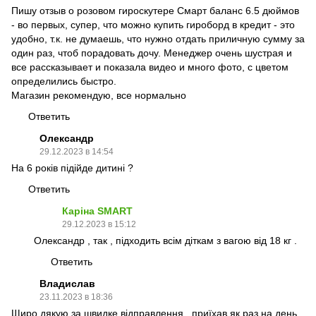
Пишу отзыв о розовом гироскутере Смарт баланс 6.5 дюймов
- во первых, супер, что можно купить гироборд в кредит - это
удобно, т.к. не думаешь, что нужно отдать приличную сумму за
один раз, чтоб порадовать дочу. Менеджер очень шустрая и
все рассказывает и показала видео и много фото, с цветом
определились быстро.
Магазин рекомендую, все нормально
Ответить
Олександр
29.12.2023 в 14:54
На 6 років підійде дитині ?
Ответить
Каріна SMART
29.12.2023 в 15:12
Олександр , так , підходить всім діткам з вагою від 18 кг .
Ответить
Владислав
23.11.2023 в 18:36
Щиро дякую за швидке відправлення , приїхав як раз на день