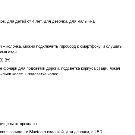
микам высокого качества, маленькие райдеры смогут
й музыкой или аудиокнигами, со смартфона через
ов, для детей от 4 лет, для девочки, для мальчика
отвлекаясь от дороги.
р автоматически выравнивает платформу в
th – колонка, можно подключить гироборд к смартфону, и слушать
и поддерживает баланс. Электромоторы включаются, и
ремя езды
должит движение, не меняя угла наклона платформы.
50 Вт)
баланса:
 фонари для подсветки дороги, подсветка корпуса сзади, яркая
 удобнее, поскольку платформа уже находится в
ыльев колес + подсветка колес
ии;
е очень удобно, так как гироскутер сохраняет
ие;
ряли контроль и спрыгнули с гироскутера, он не
е будет катиться за вами, как это было с моделями
ивания, а продолжит движение прямо и остановится, не
щищены от проколов
 образом, корпус защищен от царапин в результате
ровня заряда
,
с Bluetooth-колонкой
,
для девочки
,
c LED -