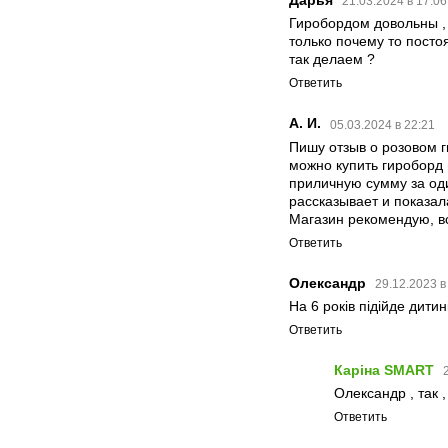
Дарья
21.03.2024 в 17:0
Гиробордом довольны , 
только почему то посто
так делаем ?
Ответить
А. И.
05.03.2024 в 22:21
Пишу отзыв о розовом г
можно купить гироборд в
приличную сумму за оди
рассказывает и показал
Магазин рекомендую, в
Ответить
Олександр
29.12.2023 в
На 6 років підійде дитин
Ответить
Каріна SMART
Олександр , так , 
Ответить