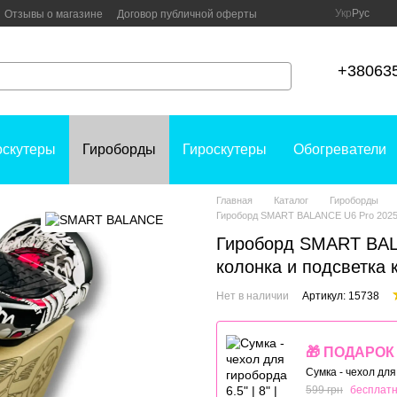
Укр
Рус
Отзывы о магазине
Договор публичной оферты
+38063
оскутеры
Гироборды
Гироскутеры
Обогреватели
Главная
Каталог
Гироборды
Гироборд SMART BALANCE U6 Pro 2025 6.
Гироборд SMART BALA
колонка и подсветка 
Нет в наличии
Артикул: 15738
🎁 ПОДАРОК
Сумка - чехол для
599 грн
бесплат