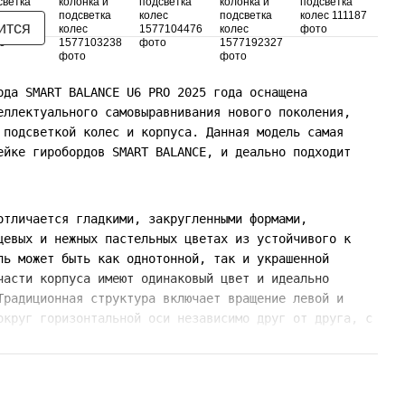
ится
рда SMART BALANCE U6 PRO 2025 года оснащена
еллектуального самовыравнивания нового поколения,
 подсветкой колес и корпуса. Данная модель самая
ейке гиробордов SMART BALANCE, и деально подходит
отличается гладкими, закругленными формами,
цевых и нежных пастельных цветах из устойчивого к
ль может быть как однотонной, так и украшенной
части корпуса имеют одинаковый цвет и идеально
Традиционная структура включает вращение левой и
округ горизонтальной оси независимо друг от друга, с
я ног, под которыми находятся гироскопы,
ии. Благодаря современной электронике, занять
равления не составит трудностей даже для начинающих
т из-под ног.