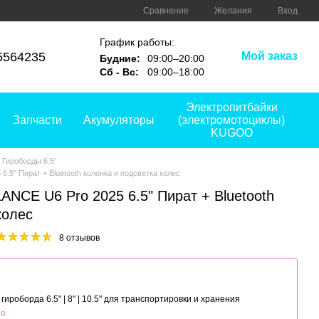
Сравнение
Желания
Вход
График работы:
5564235
Мой заказ
Будние:
09:00–20:00
Сб - Вс:
09:00–18:00
Электропитбайки
Запчасти
Акумуляторы
(электромотоциклы)
KUGOO
Гироборды 6.5'
5" Пират + Bluetooth колонка и подсветка колес
NCE U6 Pro 2025 6.5" Пират + Bluetooth
колес
8 отзывов
 гироборда 6.5" | 8" | 10.5" для транспортировки и хранения
но