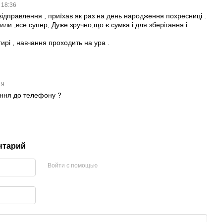
 18:36
ідправлення , приїхав як раз на день народження похресниці .
или ,все супер, Дуже зручно,що є сумка і для зберігання і
тирі , навчання проходить на ура .
19
ення до телефону ?
нтарий
Войти с помощью