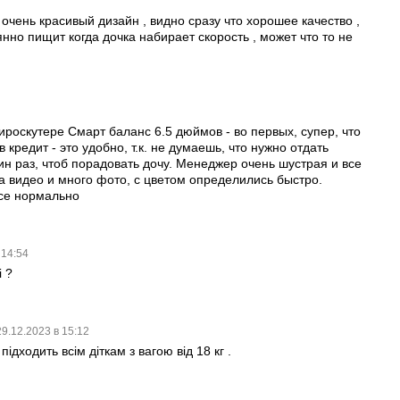
6
очень красивый дизайн , видно сразу что хорошее качество ,
янно пищит когда дочка набирает скорость , может что то не
ироскутере Смарт баланс 6.5 дюймов - во первых, супер, что
 кредит - это удобно, т.к. не думаешь, что нужно отдать
н раз, чтоб порадовать дочу. Менеджер очень шустрая и все
а видео и много фото, с цветом определились быстро.
се нормально
 14:54
і ?
29.12.2023 в 15:12
підходить всім діткам з вагою від 18 кг .