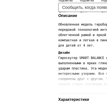
Сообщить, когда появ
Описание
Обновленная модель гиробо
передовой технологией инт
облегченной рамой и яркой
компактная и легкая в лин
для детей от 4 лет.
Дизайн
Гироскутер SMART BALANCE 
выполненными в ярких глян
ударам пластика. Эта моде
интересными узорами. Все 
соединены друг с другом. 
правой сторон платформы в
резиновыми платформами дл
активирующиеся при давлен
Характеристики
правильную позицию для уп
- гироскутер не ускользне