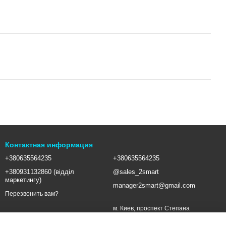
Контактная информация
+380635564235
+380635564235
+380931132860 (відділ
@sales_2smart
маркетингу)
manager2smart@gmail.com
Перезвонить вам?
м. Киев, проспект Степана
Бандеры, 16 (метро Почайная)