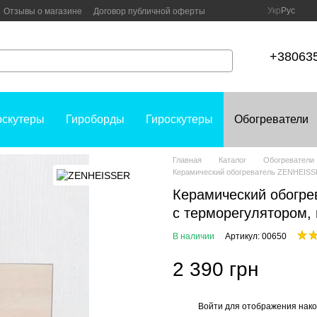
Укр
Рус
Отзывы о магазине
Договор публичной оферты
+38063
оскутеры
Гироборды
Гироскутеры
Обогреватели
Главная
Каталог
Обогреватели
Керамический обогреватель ZENHEISSE
Керамический обогр
с терморегулятором,
В наличии
Артикул: 00650
2 390 грн
Войти
для отображения нако
%