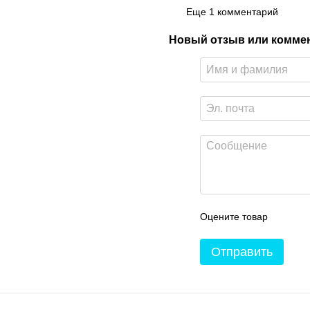
Еще 1 комментарий
Керамические панели ZENHE
обогрева любых помещений,
Новый отзыв или комме
стильный дизайн и надежно
Оцените товар
Отправить