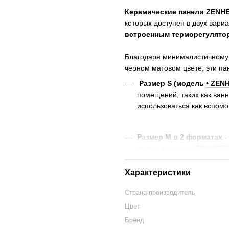
Керамические панели ZENHE
которых доступен в двух вари
встроенным терморегулято
Благодаря минималистичному l
черном матовом цвете, эти п
Размер S (модель
• ZEN
помещений, таких как ван
использоваться как вспом
Размер M в 2 форматах
-
прямоугольная
• ZENHEIS
небольших комнат, наприм
Экономичный вариант для 
Характеристики
режиме климат-контроля.
Страна-производитель
Размер L (мощная и сти
Цвет
средних комнат или офисо
как основной обогреватель
Бренд