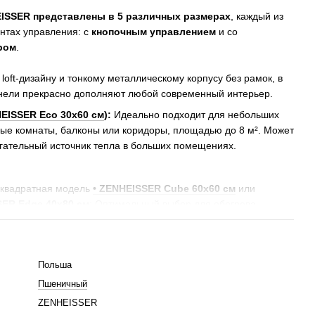
ISSER представлены в 5 различных размерах
, каждый из
антах управления: с
кнопочным управлением
и со
ром
.
oft-дизайну и тонкому металлическому корпусу без рамок, в
анели прекрасно дополняют любой современный интерьер.
HEISSER Eco 30x60 см
):
Идеально подходит для небольших
ные комнаты, балконы или коридоры, площадью до 8 м². Может
огательный источник тепла в больших помещениях.
 квадратная модель
• ZENHEISSER Cube 60x60 см
или
SER Edge 40х80 см
: Оптимальный выбор для обогрева
ер, спален, кухонь или офисных помещений до 14 м².
локального использования. Может работать круглосуточно в
Польша
льная модель
• ZENHEISSER Space 45x90 см
):
Подходит для
Пшеничный
в. Благодаря своей универсальности может использоваться
 в помещениях до 16 м².
ZENHEISSER