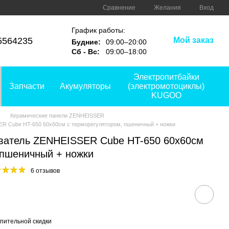
Сравнение
Желания
Вход
График работы:
5564235
Мой заказ
Будние:
09:00–20:00
Сб - Вс:
09:00–18:00
Электропитбайки
Запчасти
Акумуляторы
(электромотоциклы)
KUGOO
Керамические панели ZENHEISSER
R Cube HT-650 60х60см с терморегулятором, пшеничный + ножки
еватель ZENHEISSER Cube HT-650 60х60см
 пшеничный + ножки
6 отзывов
пительной скидки