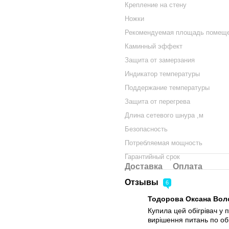
Крепление на стену
Размер XL - самая мощна
для больших помещений, т
Ножки
эффективный обогрев на п
Рекомендуемая площадь помещ
Каминный эффект
Варианты управления:
Защита от замерзания
Индикатор температуры
Кнопочное управление
– про
Поддержание температуры
выключения.
Защита от перегрева
Терморегулятор
– позволяет
Длина сетевого шнура ,м
автономный режим работы для
Безопасность
комнате по принципу климат-к
Потребляемая мощность
Дизайн и крепление.
Гарантийный срок
Панели выполнены в минималис
Доставка
Оплата
элементом интерьера. Тонкий 
Отзывы
6
установке.
Тодорова Оксана Во
В комплекте каждой панели в
Купила цей обігрівач у 
встроенные в корпус рейки дл
вирішення питань по обі
установки, легко перемещая п