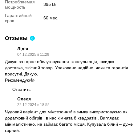
Потребляемая
395 Вт
мощность
Гарантийный
60 мес.
срок
Отзывы
6
Лідія
04.12.2025 в 11:29
Дякую за гарне обслуговування: консультація, швидка
доставка, якісний товар. Упаковано надійно, чеки та гарантія
присутні. Дякую.
Рекомендую👍
Ответить
Олеся
22.12.2024 в 18:55
Чудовий варіант для міжсезоння! в зимку використовуємо як
додатковий обігрів , в нас кімната 8 квадратів . Виглядає
мінімалістично, не займає багато місця. Купувала білий – дуже
гарний.