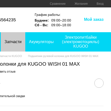
Сравнение
Желания
Вход
График работы:
5564235
Мой заказ
Будние:
09:00–20:00
Сб - Вс:
09:00–18:00
Электропитбайки
Запчасти
Акумуляторы
(электромотоциклы)
KUGOO
Запчасти KUGOO
Подшипник рулевой колонки для KUGOO WISH 01 MAX
колонки для KUGOO WISH 01 MAX
вить отзыв
е
пительной скидки