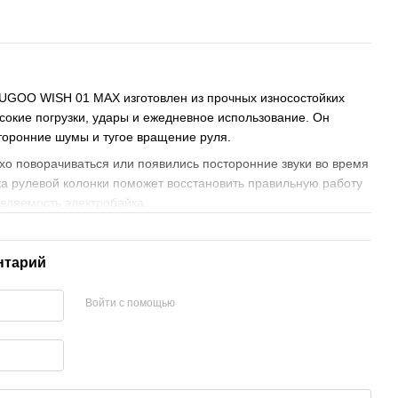
UGOO WISH 01 MAX изготовлен из прочных износостойких
сокие погрузки, удары и ежедневное использование. Он
торонние шумы и тугое вращение руля.
хо поворачиваться или появились посторонние звуки во время
а рулевой колонки поможет восстановить правильную работу
авляемость электробайка.
нтарий
Войти с помощью