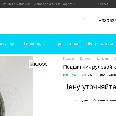
Укр
Рус
Отзывы о магазине
Договор публичной оферты
+38063
оскутеры
Гироборды
Гироскутеры
Обогреватели
Главная
Каталог
Запчасти
Подшипник рулевой 
В наличии
Артикул: 24452
Оста
Цену уточняйт
Войти
для отображения нако
%