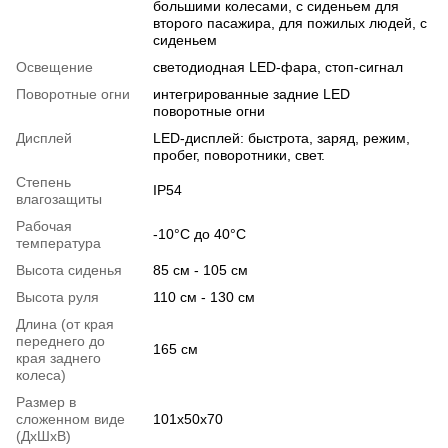
большими колесами, с сиденьем для
второго пасажира, для пожилых людей, с
сиденьем
Освещение
светодиодная LED-фара, стоп-сигнал
Поворотные огни
интегрированные задние LED
поворотные огни
Дисплей
LED-дисплей: быстрота, заряд, режим,
пробег, поворотники, свет.
Степень
IP54
влагозащиты
Рабочая
-10°C до 40°C
температура
Высота сиденья
85 см - 105 см
Высота руля
110 см - 130 см
Длина (от края
переднего до
165 см
края заднего
колеса)
Размер в
сложенном виде
101x50x70
(ДхШхВ)