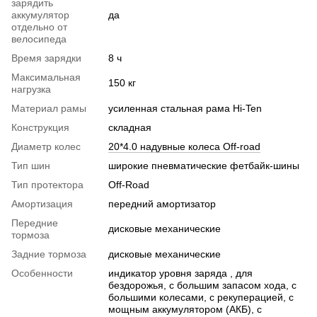
зарядить
аккумулятор
да
отдельно от
велосипеда
Время зарядки
8 ч
Максимальная
150 кг
нагрузка
Материал рамы
усиленная стальная рама Hi-Ten
Конструкция
складная
Диаметр колес
20*4.0 надувные колеса Off-road
Тип шин
широкие пневматические фетбайк-шины
Тип протектора
Off-Road
Амортизация
передний амортизатор
Передние
дисковые механические
тормоза
Задние тормоза
дисковые механические
Особенности
индикатор уровня заряда , для
бездорожья, с большим запасом хода, с
большими колесами, с рекуперацией, с
мощным аккумулятором (АКБ), с