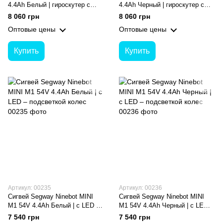
4.4Ah Белый | гироскутер с
4.4Ah Черный | гироскутер с
регулируемой по высоте
регулируемой по высоте
8 060 грн
8 060 грн
ручкой для детей
ручкой для детей
Оптовые цены
Оптовые цены
Купить
Купить
Артикул: 00235
Артикул: 00236
Сигвей Segway Ninebot MINI
Сигвей Segway Ninebot MINI
M1 54V 4.4Ah Белый | с LED –
M1 54V 4.4Ah Черный | с LED –
подсветкой колес
подсветкой колес
7 540 грн
7 540 грн