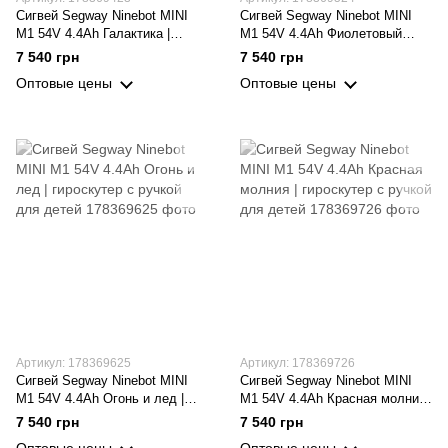
Сигвей Segway Ninebot MINI
Сигвей Segway Ninebot MINI
M1 54V 4.4Ah Галактика |
M1 54V 4.4Ah Фиолетовый
гироскутер с ручкой для детей
космос | гироскутер с ручкой
7 540 грн
7 540 грн
для детей
Оптовые цены
Оптовые цены
Артикул: 178369625
Артикул: 178369726
Сигвей Segway Ninebot MINI
Сигвей Segway Ninebot MINI
M1 54V 4.4Ah Огонь и лед |
M1 54V 4.4Ah Красная молния
гироскутер с ручкой для детей
| гироскутер с ручкой для
7 540 грн
7 540 грн
детей