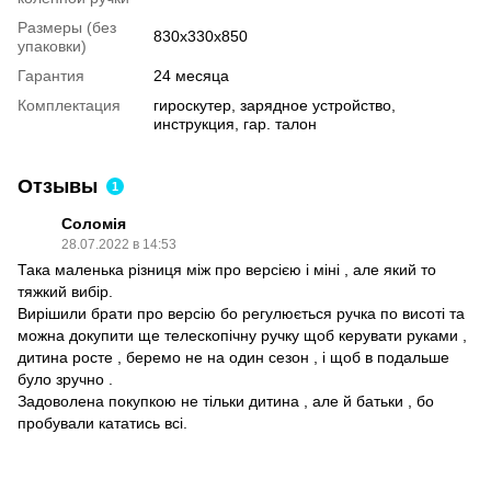
Размеры (без
830х330х850
упаковки)
Гарантия
24 месяца
Комплектация
гироскутер, зарядное устройство,
инструкция, гар. талон
Отзывы
1
Соломія
28.07.2022 в 14:53
Така маленька різниця між про версією і міні , але який то
тяжкий вибір.
Вирішили брати про версію бо регулюється ручка по висоті та
можна докупити ще телескопічну ручку щоб керувати руками ,
дитина росте , беремо не на один сезон , і щоб в подальше
було зручно .
Задоволена покупкою не тільки дитина , але й батьки , бо
пробували кататись всі.