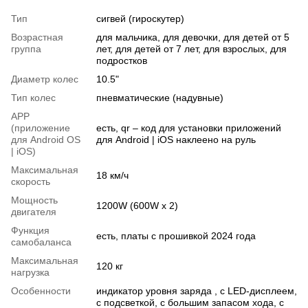
Тип
сигвей (гироскутер)
Возрастная
для мальчика, для девочки, для детей от 5
группа
лет, для детей от 7 лет, для взрослых, для
подростков
Диаметр колес
10.5"
Тип колес
пневматические (надувные)
APP
(приложение
есть, qr – код для установки приложений
для Android OS
для Android | iOS наклеено на руль
| iOS)
Максимальная
18 км/ч
скорость
Мощность
1200W (600W x 2)
двигателя
Функция
есть, платы с прошивкой 2024 года
самобаланса
Максимальная
120 кг
нагрузка
Особенности
индикатор уровня заряда , с LED-дисплеем,
с подсветкой, с большим запасом хода, с