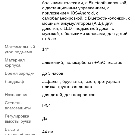
большими колесами, с Bluetooth-колонкой,
с дистанционным управлением, с
приложением iOS\Android, с
самобалансировкой, с Bluetooth-колонкой, с
мощным аккумулятором (АКБ), для
девочки, c LED - подсветкой деки , с
музыкой, с большими колесами, для детей
от 5 лет
Максимальный
14°
угол подъема
Материал
алюминий, поликарбонат +АБС пластик
корпуса
Время зарядки
до 3 часов
Ландшафт
асфальт , брусчатка, газон, тротуарная
плитка, грунтовая дорога
Назначение
для детей, для подростков
Степень
IP54
влагозащиты
Регулировка
Да
высоты ручки
Высота
44 см
коленной ручки