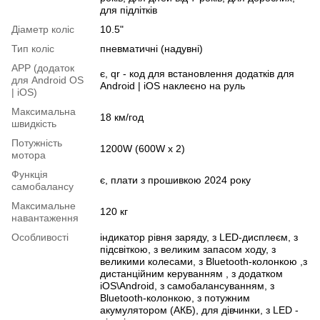
для підлітків
Діаметр коліс
10.5"
Тип коліс
пневматичні (надувні)
APP (додаток
є, qr - код для встановлення додатків для
для Android OS
Android | iOS наклеєно на руль
| iOS)
Максимальна
18 км/год
швидкість
Потужність
1200W (600W x 2)
мотора
Функція
є, плати з прошивкою 2024 року
самобалансу
Максимальне
120 кг
навантаження
Особливості
індикатор рівня заряду, з LED-дисплеєм, з
підсвіткою, з великим запасом ходу, з
великими колесами, з Bluetooth-колонкою ,з
дистанційним керуванням , з додатком
iOS\Android, з самобалансуванням, з
Bluetooth-колонкою, з потужним
акумулятором (АКБ), для дівчинки, з LED -