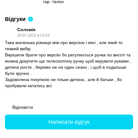
гар. талон
Відгуки
1
Соломія
28.07.2022 в 14:53
Така маленька різниця між про версією і міні , але який то
тяжкий вибір.
Вирішили брати про версію бо регулюється ручка по висоті та
можна докупити ще телескопічну ручку щоб керувати руками ,
дитина росте , беремо не на один сезон , і щоб в подальше
було зручно .
Задоволена покупкою не тільки дитина , але й батьки , бо
пробували кататись всі.
Відповісти
Написати відгук