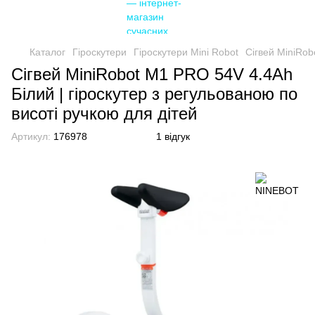
Каталог
Гіроскутери
Гіроскутери Mini Robot
Сігвей MiniRob
Сігвей MiniRobot M1 PRO 54V 4.4Ah
Білий | гіроскутер з регульованою по
висоті ручкою для дітей
Артикул:
176978
1 відгук