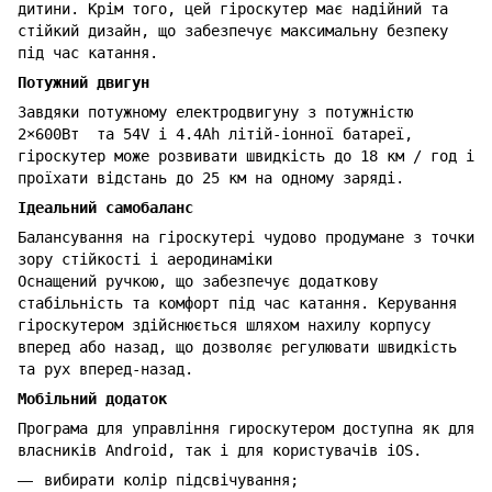
дитини. Крім того, цей гіроскутер має надійний та
стійкий дизайн, що забезпечує максимальну безпеку
під час катання.
Потужний двигун
Завдяки потужному електродвигуну з потужністю
2×600Вт та 54V і 4.4Ah літій-іонної батареї,
гіроскутер може розвивати швидкість до 18 км / год і
проїхати відстань до 25 км на одному заряді.
Ідеальний самобаланс
Балансування на гіроскутері чудово продумане з точки
зору стійкості і аеродинаміки
Оснащений ручкою, що забезпечує додаткову
стабільність та комфорт під час катання. Керування
гіроскутером здійснюється шляхом нахилу корпусу
вперед або назад, що дозволяє регулювати швидкість
та рух вперед-назад.
Мобільний додаток
Програма для управління гироскутером доступна як для
власників Android, так і для користувачів iOS.
вибирати колір підсвічування;