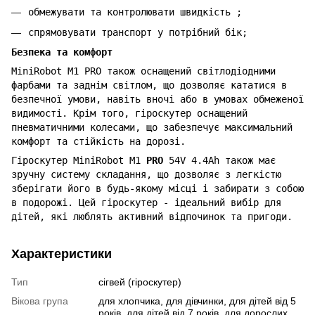
обмежувати та контролювати швидкість ;
спрямовувати транспорт у потрібний бік;
Безпека та комфорт
MiniRobot M1 PRO також оснащений світлодіодними
фарбами та заднім світлом, що дозволяє кататися в
безпечної умови, навіть вночі або в умовах обмеженої
видимості. Крім того, гіроскутер оснащений
пневматичними колесами, що забезпечує максимальний
комфорт та стійкість на дорозі.
Гіроскутер MiniRobot M1
PRO
54V 4.4Ah також має
зручну систему складання, що дозволяє з легкістю
зберігати його в будь-якому місці і забирати з собою
в подорожі. Цей гіроскутер - ідеальний вибір для
дітей, які люблять активний відпочинок та пригоди.
Характеристики
Тип
сігвей (гіроскутер)
Вікова група
для хлопчика, для дівчинки, для дітей від 5
років, для дітей від 7 років, для дорослих,