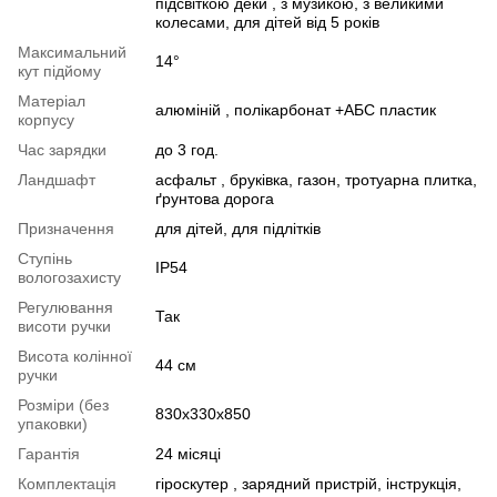
підсвіткою деки , з музикою, з великими
колесами, для дітей від 5 років
Максимальний
14°
кут підйому
Матеріал
алюміній , полікарбонат +АБС пластик
корпусу
Час зарядки
до 3 год.
Ландшафт
асфальт , бруківка, газон, тротуарна плитка,
ґрунтова дорога
Призначення
для дітей, для підлітків
Ступінь
IP54
вологозахисту
Регулювання
Так
висоти ручки
Висота колінної
44 см
ручки
Розміри (без
830х330х850
упаковки)
Гарантія
24 місяці
Комплектація
гіроскутер , зарядний пристрій, інструкція,