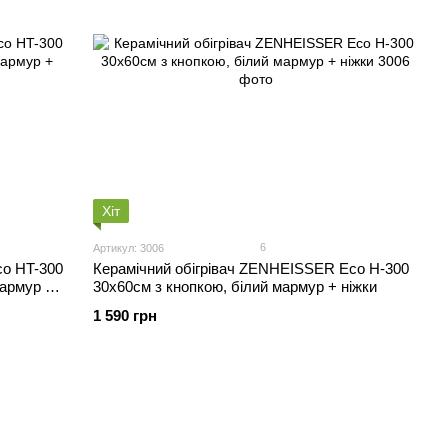
Хіт
6
Артикул: 3006
co HT-300
Керамічний обігрівач ZENHEISSER Eco H-300
мармур +
30х60см з кнопкою, білий мармур + ніжки
1 590 грн