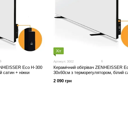
Хіт
6
6
Артикул: 3002
ZENHEISSER Eco H-300
Керамічний обігрівач ZENHEISSER E
й сатин + ніжки
30х60см з терморегулятором, білий с
ніжки
2 090 грн