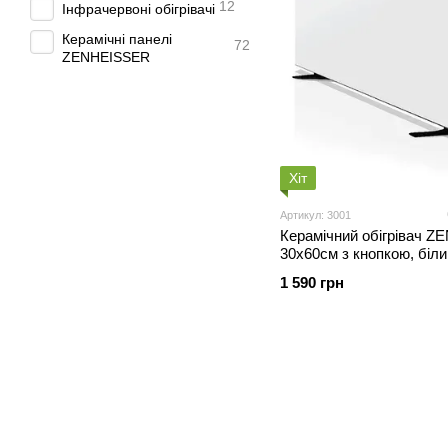
12
Інфрачервоні обігрівачі
Керамічні панелі
72
ZENHEISSER
Хіт
Артикул: 3001
Керамічний обігрівач 
30х60см з кнопкою, біли
1 590 грн