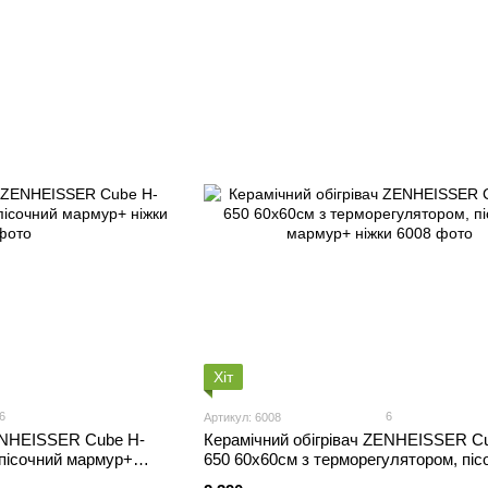
Хіт
6
6
Артикул: 6008
ZENHEISSER Cube H-
Керамічний обігрівач ZENHEISSER C
 пісочний мармур+
650 60х60см з терморегулятором, піс
мармур+ ніжки