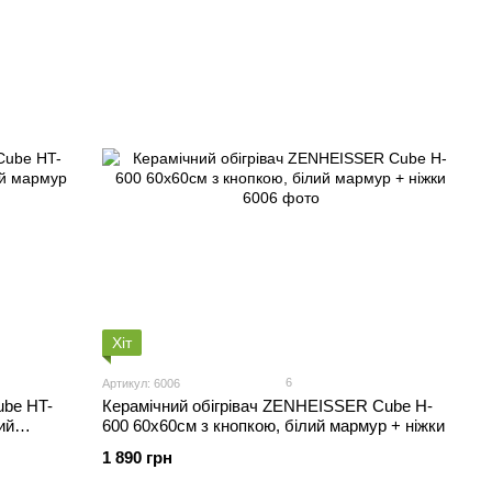
Хіт
6
Артикул: 6006
ube HT-
Керамічний обігрівач ZENHEISSER Cube H-
ий
600 60х60см з кнопкою, білий мармур + ніжки
1 890 грн