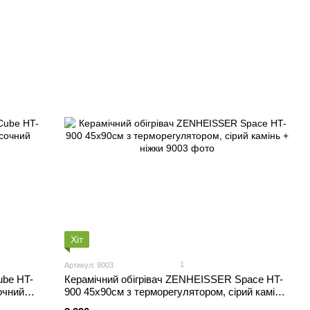
Хіт
1
Артикул: 9003
ube HT-
Керамічний обігрівач ZENHEISSER Space HT-
очний
900 45х90см з терморегулятором, сірий камінь
+ ніжки