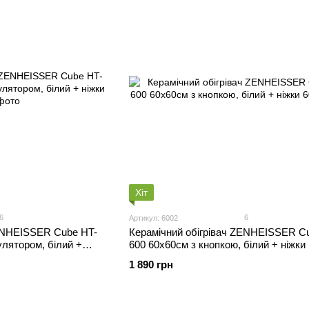
Хіт
6
6
Артикул: 6002
ZENHEISSER Cube HT-
Керамічний обігрівач ZENHEISSER C
улятором, білий +
600 60х60см з кнопкою, білий + ніжки
1 890 грн