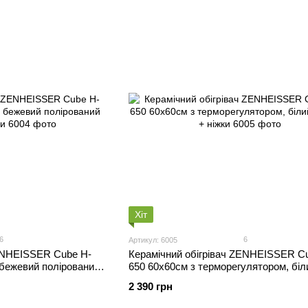
Хіт
6
6
Артикул: 6005
ZENHEISSER Cube H-
Керамічний обігрівач ZENHEISSER C
 бежевий полірований
650 60х60см з терморегулятором, біл
мармур + ніжки
2 390 грн