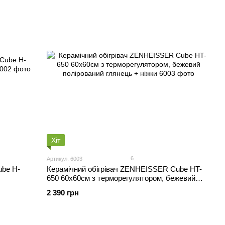
Хіт
6
Артикул: 6003
ube H-
Керамічний обігрівач ZENHEISSER Cube HT-
650 60х60см з терморегулятором, бежевий
полірований глянець + ніжки
2 390 грн