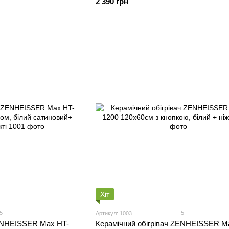
2 390 грн
Хіт
5
5
Артикул: 1003
ZENHEISSER Max HT-
Керамічний обігрівач ZENHEISSER M