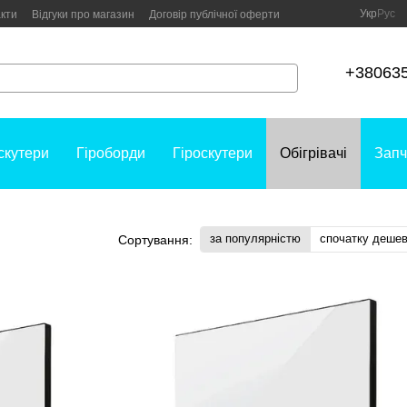
Укр
Рус
кти
Відгуки про магазин
Договір публічної оферти
+38063
скутери
Гіроборди
Гіроскутери
Обігрівачі
Запч
за популярністю
спочатку деше
Сортування: