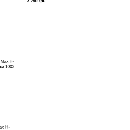
3 290 грн
ax H-