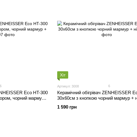
Хіт
6
6
Артикул: 3008
ZENHEISSER Eco HT-300
Керамічний обігрівач ZENHEISSER E
ором, чорний мармур
30х60см з кнопкою чорний мармур + н
1 590 грн