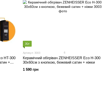
Хіт
6
Артикул: 3003
co HT-300
Керамічний обігрівач ZENHEISSER Eco H-300
атин +
30х60см з кнопкою, бежевий сатин + ніжки
1 590 грн