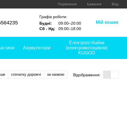
Порівняння
Бажання
Вхід
Графік роботи:
5564235
Мій кошик
Будні:
09:00–20:00
Сб - Нд:
09:00–18:00
Електропітбайки
астини
Акумулятори
(електромотоцикли)
KUGOO
вше
спочатку дорожчі
за назвою
Відображення: