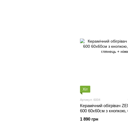
Хіт
Артикул: 6004
Керамічний обігрівач 
600 60х60см з кнопкою,
глянець + ніжки
1 890 грн