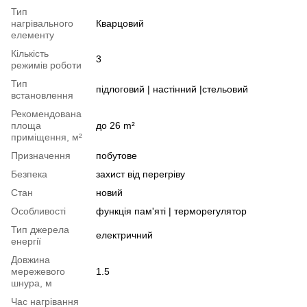
Тип
нагрівального
Кварцовий
елементу
Кількість
3
режимів роботи
Тип
підлоговий | настінний |стельовий
встановлення
Рекомендована
площа
до 26 m²
приміщення, м²
Призначення
побутове
Безпека
захист від перегріву
Стан
новий
Особливості
функція пам'яті | терморегулятор
Тип джерела
електричний
енергії
Довжина
мережевого
1.5
шнура, м
Час нагрівання