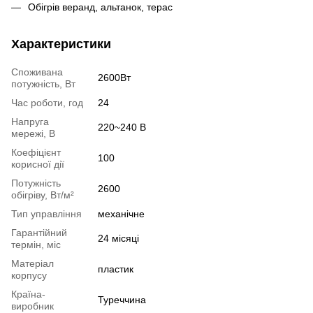
Обігрів веранд, альтанок, терас
Характеристики
Споживана
2600Вт
потужність, Вт
Час роботи, год
24
Напруга
220~240 В
мережі, B
Коефіцієнт
100
корисної дії
Потужність
2600
обігріву, Вт/м²
Тип управління
механічне
Гарантійний
24 місяці
термін, міс
Матеріал
пластик
корпусу
Країна-
Туреччина
виробник