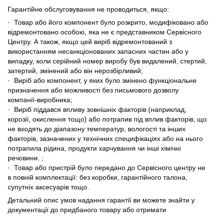
Гарантійне обслуговування не проводиться, якщо:
· Товар або його компонент було розкрито, модифіковано або
відремонтовано особою, яка не є представником Сервісного
Центру. А також, якщо цей виріб відремонтований з
використанням несанкціонованих запасних частин або у
випадку, коли серійний номер виробу був видалений, стертий,
затертий, змінений або він нерозбірливий;
· Виріб або компонент, у яких було змінено функціональне
призначення або можливості без письмового дозволу
компанії-виробника;
· Виріб піддався впливу зовнішніх факторів (наприклад,
корозії, окислення тощо) або потрапив під вплив факторів, що
не входять до діапазону температур, вологості та інших
факторів, зазначених у технічних специфікаціях або на нього
потрапила рідина, продукти харчування чи інші хімічні
речовини. ;
· Товар або пристрій було передано до Сервісного центру не
в повній комплектації: без коробки, гарантійного талона,
супутніх аксесуарів тощо.
Детальний опис умов надання гарантії ви можете знайти у
документації до придбаного товару або отримати