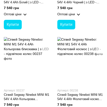
54V 4.4Ah Білий | з LED -
54V 4.4Ah Чорний | з LED -
підсвіткою колес
підсвіткою колес
7 540 грн
7 540 грн
Оптові ціни
Оптові ціни
Купити
Купити
Артикул: 00237
Артикул: 00238
Сігвей Segway Ninebot MINI M1
Сігвей Segway Ninebot MINI M1
54V 4.4Ah Кольорова
54V 4.4Ah Фіолетовий космос |
блискавка | з LED - підсвіткою
з LED - підсвіткою колес
7 540 грн
7 540 грн