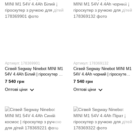
Артикул: 178369901
Артикул: 178369132
Сігвей Segway Ninebot MINI M1
Сігвей Segway Ninebot MINI M1
54V 4.4Ah Білий | гіроскутер з
54V 4.4Ah чорний | гіроскутер з
ручкою для дітей
ручкою для дітей
7 540 грн
7 540 грн
Оптові ціни
Оптові ціни