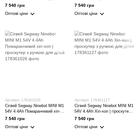
гіроскутер з ручкою для дітей
гіроскутер з ручкою для дітей
7 540 грн
7 540 грн
Оптові ціни
Оптові ціни
Артикул: 178361026
Артикул: 178361127
Сігвей Segway Ninebot MINI M1
Сігвей Segway Ninebot MINI M1
54V 4.4Ah Помаранчевий хіп-
54V 4.4Ah Хіп-хоп | гіроскутер з
хоп | гіроскутер з ручкою для
ручкою для дітей
7 540 грн
7 540 грн
дітей
Оптові ціни
Оптові ціни