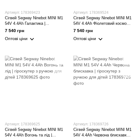
Артикул: 178369423
Артикул: 178369524
Сігвей Segway Ninebot MINI M1
Сігвей Segway Ninebot MINI M1
54V 4.4Ah Галактика |
54V 4.4Ah Фіолетовий космос |
гіроскутер з ручкою для дітей
гіроскутер з ручкою для дітей
7 540 грн
7 540 грн
Оптові ціни
Оптові ціни
Артикул: 178369625
Артикул: 178369726
Сігвей Segway Ninebot MINI M1
Сігвей Segway Ninebot MINI M1
54V 4.4Ah Вогонь та лід |
54V 4.4Ah Червона блискавка |