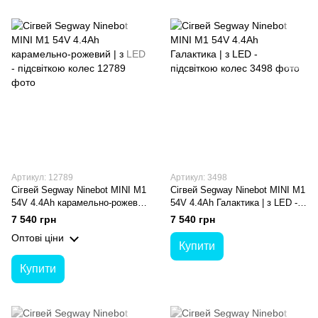
Артикул: 12789
Артикул: 3498
Сігвей Segway Ninebot MINI M1
Сігвей Segway Ninebot MINI M1
54V 4.4Ah карамельно-рожевий
54V 4.4Ah Галактика | з LED -
| з LED - підсвіткою колес
підсвіткою колес
7 540 грн
7 540 грн
Оптові ціни
Купити
Купити