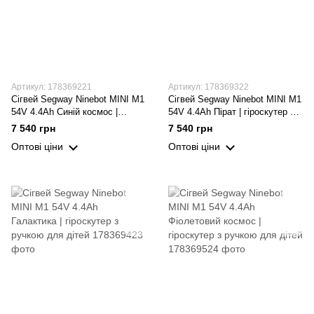
Артикул: 178369221
Артикул: 178369322
Сігвей Segway Ninebot MINI M1
Сігвей Segway Ninebot MINI M1
54V 4.4Ah Синій космос |
54V 4.4Ah Пірат | гіроскутер з
гіроскутер з ручкою для дітей
ручкою для дітей
7 540 грн
7 540 грн
Оптові ціни
Оптові ціни