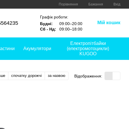
Порівняння
Бажання
Вхід
Графік роботи:
5564235
Мій кошик
Будні:
09:00–20:00
Сб - Нд:
09:00–18:00
Електропітбайки
астини
Акумулятори
(електромотоцикли)
KUGOO
вше
спочатку дорожчі
за назвою
Відображення: