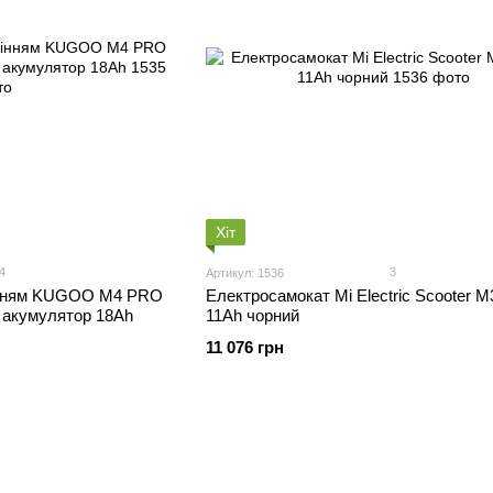
Хіт
4
3
Артикул: 1536
дінням KUGOO M4 PRO
Електросамокат Mi Electric Scooter M
 акумулятор 18Ah
11Ah чорний
11 076 грн