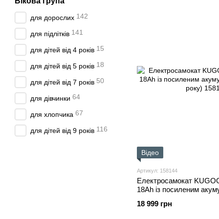
Вікова група
142
для дорослих
141
для підлітків
15
для дітей від 4 років
18
для дітей від 5 років
50
для дітей від 7 років
64
для дівчинки
67
для хлопчика
116
для дітей від 9 років
Відео
Артикул: 158144
Електросамокат KUGOO 
18Ah із посиленим аку
2026 року)
18 999 грн