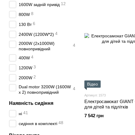
12
1600W задній привід
8
800W
6
130 Вт
4
2400W (1200W*2)
2000W (2x1000W)
4
повнопривідний
4
400W
3
1200W
2
2000W
Відео
Dual motor 3200W (1600W
4
x 2) повнопривідний
Артикул: 1573
Електросамокат GIANT C
Наявність сидіння
для дітей та підлітків
41
ні
7 542 грн
48
сидіння в комплекті