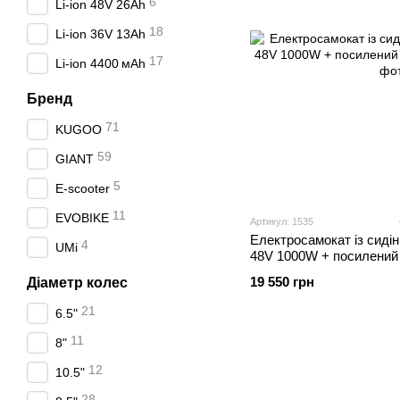
6
Li-ion 48V 26Ah
18
Li-ion 36V 13Ah
17
Li‑ion 4400 мАh
Бренд
71
KUGOO
59
GIANT
5
E-scooter
11
EVOBIKE
Артикул: 1535
Електросамокат із си
4
UMi
48V 1000W + посилений
19 550 грн
Діаметр колес
21
6.5"
11
8"
12
10.5"
28