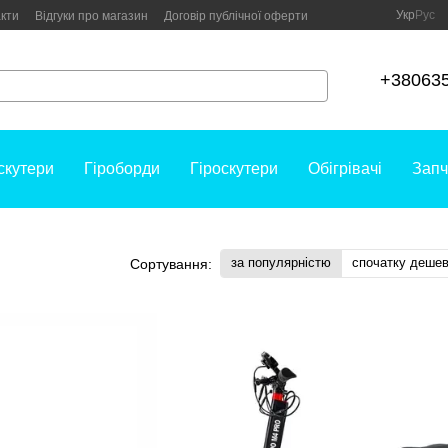
Укр
Рус
кти
Відгуки про магазин
Договір публічної оферти
+38063
скутери
Гіроборди
Гіроскутери
Обігрівачі
Запч
за популярністю
спочатку деше
Сортування: