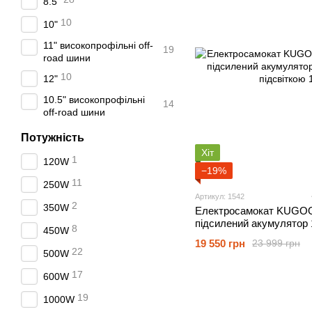
8.5"
10
10"
11" високопрофільні оff-
19
road шини
10
12"
10.5" високопрофільні
14
off-road шини
Потужність
Хіт
1
120W
−19%
11
250W
Артикул: 1542
2
350W
Електросамокат KUGOO
підсилений акумулятор 1
8
450W
підсвіткою
19 550 грн
23 999 грн
22
500W
17
600W
19
1000W