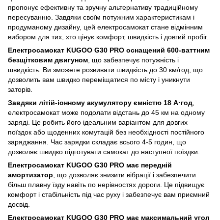
пропонує ефективну та зручну альтернативу традиційному
пересуванню. Завдяки своїм потужним характеристикам і
продуманому дизайну, цей електросамокат стане відмінним
вибором для тих, хто цінує комфорт, швидкість і довгий пробіг.
Електросамокат KUGOO G30 PRO оснащений 600-ваттним
безщітковим двигуном
, що забезпечує потужність і
швидкість. Ви зможете розвивати швидкість до 30 км/год, що
дозволить вам швидко переміщатися по місту і уникнути
заторів.
Завдяки літій-іонному акумулятору ємністю 18 А·год
,
електросамокат може подолати відстань до 45 км на одному
заряді. Це робить його ідеальним варіантом для довгих
поїздок або щоденних комутацій без необхідності постійного
заряджання. Час зарядки складає всього 4-5 годин, що
дозволяє швидко підготувати самокат до наступної поїздки.
Електросамокат KUGOO G30 PRO має передній
амортизатор
, що дозволяє знизити вібрації і забезпечити
більш плавну їзду навіть по нерівностях дороги. Це підвищує
комфорт і стабільність під час руху і забезпечує вам приємний
досвід.
Електросамокат KUGOO G30 PRO має максимальний угол