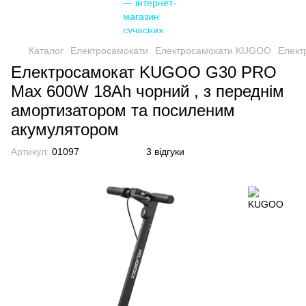
Каталог
Електросамокати
Електросамокати KUGOO
Елект
Електросамокат KUGOO G30 PRO
Max 600W 18Ah чорний , з переднім
амортизатором та посиленим
акумулятором
Артикул:
01097
3 відгуки