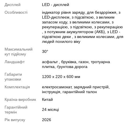
Дисплей
LED - дисплей
Особливості
індикатор рівня заряду, для бездоріжжя, з
LED-дисплеєм, з підсвіткою, з великим
запасом ходу, з великими колесами, з
рекуперацією, з підсвіткою, з рекуперацією
, з потужним акумулятором (АКБ), з LED -
підсвіткою деки , з великими колесами, для
людей похилого віку
Максимальний
30°
кут підйому
Ландшафт
асфальт , бруківка, газон, тротуарна
плитка, ґрунтова дорога
Габарити
1200 x 220 x 600 мм
упаковки
Комплектація
електросамокат, зарядний пристрій,
інструкція, гарантійний талон
Країна-виробник
Китай
Гарантійний
24 місяці
термін
Рік випуску
2026