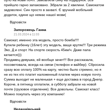
було на новій почті. Замовляли сину на подарунок. Все
прийшло гарно запаковано. Зібрали за 2 хвилини. Самокатом
задоволені. Син просто в захваті. Є зручний мобільний
додаток, єдине що немає нашої мови(
Відповісти
Запорожець Ганна
21.03.2024 в 11:03
Самокат, именно эта модель, просто бомба!!!!
Купили ребенку (16лет) эту модель, ваще крутяк!!! Три режима
Эко, Д и спорт. На спорте скорость 45км/ч. Даже папа
катается)))
Продавец-девушка, ей вообще зачет!!! Все рассказала,
посоветовала, всегда на связи (телефон и вайбер). Сбросила
сразу всю оплату 100% на карту, честно было стремно, но я
не из тех кто платит наложенный платеж через новую почту.
Сумма выходит не маленькая + еще доставка в город Днепр.
Короче, в пятницу оплатили, в субботу забрали на новой
почте (грузовое отделение). Все довольны. Самокат класс!
Можно покупать через эту компанию!
Відповісти
Недашківський