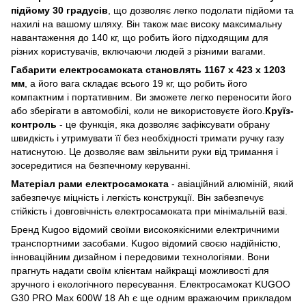
підйому 30 градусів
, що дозволяє легко подолати підйоми та
нахилі на вашому шляху. Він також має високу максимальну
навантаження до 140 кг, що робить його підходящим для
різних користувачів, включаючи людей з різними вагами.
Габарити електросамоката становлять 1167 x 423 x 1203
мм
, а його вага складає всього 19 кг, що робить його
компактним і портативним. Ви зможете легко переносити його
або зберігати в автомобілі, коли не використовуєте його.
Круїз-
контроль
- це функція, яка дозволяє зафіксувати обрану
швидкість і утримувати її без необхідності тримати ручку газу
натиснутою. Це дозволяє вам звільнити руки від тримання і
зосередитися на безпечному керуванні.
Матеріал рами електросамоката
- авіаційний алюміній, який
забезпечує міцність і легкість конструкції. Він забезпечує
стійкість і довговічність електросамоката при мінімальній вазі.
Бренд Kugoo відомий своїми високоякісними електричними
транспортними засобами. Kugoo відомий своєю надійністю,
інноваційним дизайном і передовими технологіями. Вони
прагнуть надати своїм клієнтам найкращі можливості для
зручного і екологічного пересування. Електросамокат KUGOO
G30 PRO Max 600W 18 Ah є ще одним вражаючим прикладом