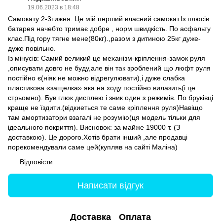
19.06.2023 в 18:48
Самокату 2-3тижня. Це мій перший власний самокат.Із плюсів
батарея начебто тримає добре , норм швидкість. По асфальту
клас.Під гору тягне мене(80кг).,разом з дитиною 25кг дуже-
дуже повільно.
Із мінусів: Самий великий це механізм-кріплення-замок руля
,описувати довго не буду,але він так зроблений що люфт руля
постійно є(ніяк не можно відрегулювати),і дуже слабка
пластикова «защелка» яка на ходу постійно вилазить(і це
стрьомно). Був глюк дисплею і зник один з режимів. По бруківці
краще не їздити.(відкиеться те саме кріплення руля)Навіщо
там амортизатори взагалі не розумію(ця модель тільки для
ідеального покриття). Висновок: за майже 19000 т. (З
доставкою). Це дорого.Хотів брати інший ,але продавці
порекомендували саме цей(купляв на сайті Маліна)
Відповісти
Написати відгук
Доставка
Оплата