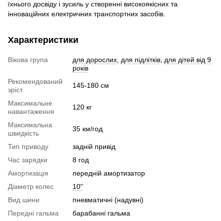
їхнього досвіду і зусиль у створенні високоякісних та
інноваційних електричних транспортних засобів.
Характеристики
Вікова група
для дорослих
,
для підлітків
,
для дітей від 9
років
Рекомендований
145-180 см
зріст
Максимальне
120 кг
навантаження
Максимальна
35 км/год
швидкість
Тип приводу
задній привід
Час зарядки
8 год
Амортизація
передній амортизатор
Діаметр колес
10"
Вид шини
пневматичні (надувні)
Передні гальма
барабанні гальма