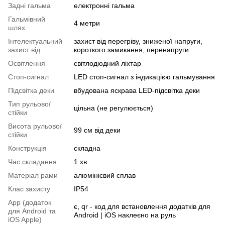
Задні гальма
електронні гальма
Гальмівний
4 метри
шлях
Інтелектуальний
захист від перегріву, зниженої напруги,
захист від
короткого замикання, перенапруги
Освітлення
світлодіодний ліхтар
Стоп-сигнал
LED стоп-сигнал з індикацією гальмування
Підсвітка деки
вбудована яскрава LED-підсвітка деки
Тип рульової
цільна (не регулюється)
стійки
Висота рульової
99 см від деки
стійки
Конструкція
складна
Час складання
1 хв
Матеріал рами
алюмінієвий сплав
Клас захисту
IP54
App (додаток
є, qr - код для встановлення додатків для
для Android та
Android | iOS наклеєно на руль
iOS Apple)