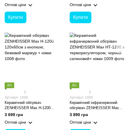
білий мармур+ ніжки
бежевий мармур + ніжки
Оптові ціни
Оптові ціни
Купити
Купити
Хіт
Хіт
5
5
Артикул: 1008
Артикул: 1009
Керамічний обігрівач
Керамічний інфрачервоний
ZENHEISSER Max H-1200
обігрівач ZENHEISSER Max
120х60см з кнопкою, бежевий
HT-1200 з терморегулятором,
3 699 грн
3 890 грн
мармур + ніжки
чорний сатиновий+ ніжки
Оптові ціни
Оптові ціни