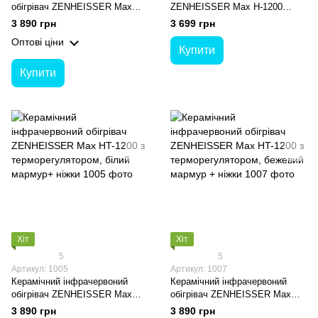
обігрівач ZENHEISSER Max
ZENHEISSER Max H-1200
HT-1200 з терморегулятором,
120х60см з кнопкою, бежевий
3 890 грн
3 699 грн
бежевий + ніжки
+ ніжки
Оптові ціни
Купити
Купити
Хіт
Хіт
5
5
Артикул: 1005
Артикул: 1007
Керамічний інфрачервоний
Керамічний інфрачервоний
обігрівач ZENHEISSER Max
обігрівач ZENHEISSER Max
HT-1200 з терморегулятором,
HT-1200 з терморегулятором,
3 890 грн
3 890 грн