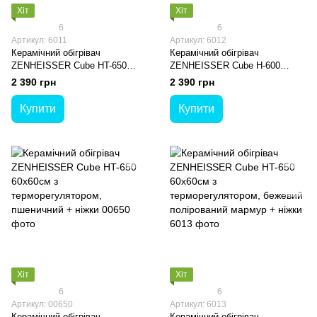
Хіт
Хіт
6
6
Артикул: 6011
Артикул: 6012
Керамічний обігрівач
Керамічний обігрівач
ZENHEISSER Cube HT-650
ZENHEISSER Cube H-600
60х60см з терморегулятором,
60х60см з
2 390 грн
2 390 грн
полірований сірий мармур +
кнопкою,полірований сірий
ніжки
мармур + ніжки
Купити
Купити
Хіт
Хіт
6
6
Артикул: 00650
Артикул: 6013
Керамічний обігрівач
Керамічний обігрівач