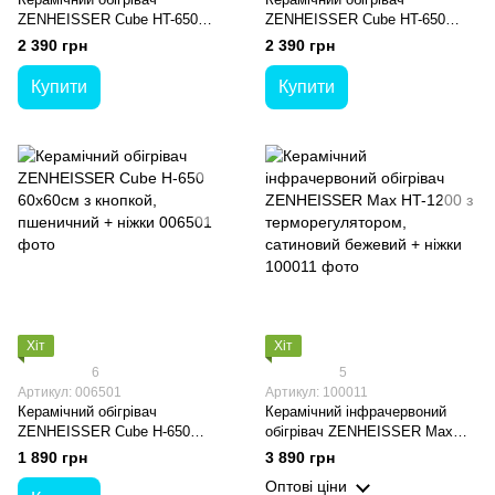
ZENHEISSER Cube HT-650
ZENHEISSER Cube HT-650
60х60см з терморегулятором,
60х60см з терморегулятором,
2 390 грн
2 390 грн
пшеничний + ніжки
бежевий полірований мармур +
ніжки
Купити
Купити
Хіт
Хіт
6
5
Артикул: 006501
Артикул: 100011
Керамічний обігрівач
Керамічний інфрачервоний
ZENHEISSER Cube H-650
обігрівач ZENHEISSER Max
60х60см з кнопкой, пшеничний
HT-1200 з терморегулятором,
1 890 грн
3 890 грн
+ ніжки
сатиновий бежевий + ніжки
Оптові ціни