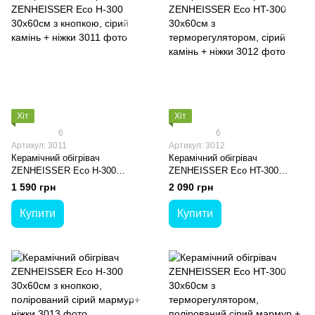
Хіт
Хіт
6
6
Артикул: 3011
Артикул: 3012
Керамічний обігрівач
Керамічний обігрівач
ZENHEISSER Eco H-300
ZENHEISSER Eco HT-300
30х60см з кнопкою, сірий
30х60см з терморегулятором,
1 590 грн
2 090 грн
камінь + ніжки
сірий камінь + ніжки
Купити
Купити