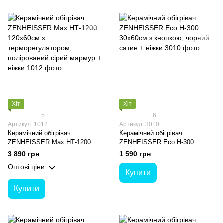
Хіт
Хіт
5
6
Артикул: 1012
Артикул: 3010
Керамічний обігрівач
Керамічний обігрівач
ZENHEISSER Max HТ-1200
ZENHEISSER Eco H-300
120х60см з терморегулятором,
30х60см з кнопкою, чорний
3 890 грн
1 590 грн
полірований сірий мармур +
сатин + ніжки
Оптові ціни
ніжки
Купити
Купити