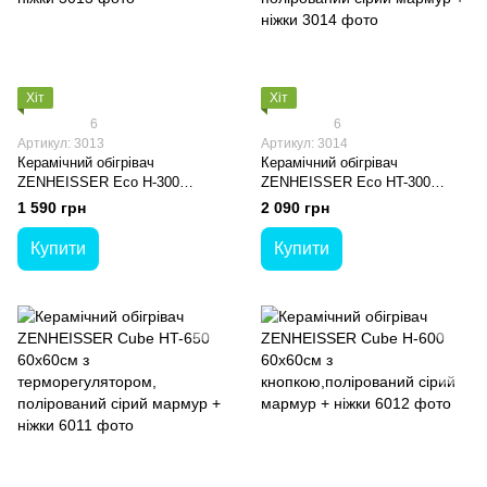
Хіт
Хіт
6
6
Артикул: 3013
Артикул: 3014
Керамічний обігрівач
Керамічний обігрівач
ZENHEISSER Eco H-300
ZENHEISSER Eco HT-300
30х60см з кнопкою,
30х60см з терморегулятором,
1 590 грн
2 090 грн
полірований сірий мармур+
полірований сірий мармур +
ніжки
ніжки
Купити
Купити