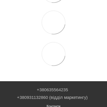
+380635564235
+380931132860 (відділ маркетингу)
Контакти