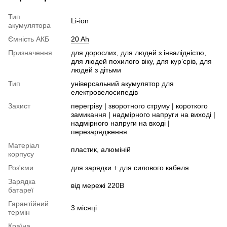
Тип
Li-ion
акумулятора
Ємність АКБ
20 Ah
Призначення
для дорослих, для людей з інвалідністю,
для людей похилого віку, для курʼєрів, для
людей з дітьми
Тип
універсальний акумулятор для
електровелосипедів
Захист
перегріву | зворотного струму | короткого
замикання | надмірного напруги на виході |
надмірного напруги на вході |
перезарядження
Матеріал
пластик, алюміній
корпусу
Роз'єми
для зарядки + для силового кабеля
Зарядка
від мережі 220В
батареї
Гарантійний
3 місяці
термін
Країна