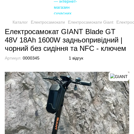
Каталог
Електросамокати
Електросамокати Giant
Електрос
Електросамокат GIANT Blade GT
48V 18Ah 1600W задньопривідний |
чорний без сидіння та NFC - ключем
Артикул:
0000345
1 відгук