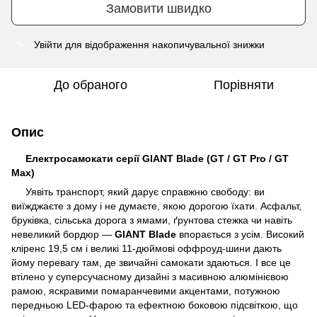
Замовити швидко
Увійти
для відображення накопичувальної знижки
%
До обраного
Порівняти
Опис
Електросамокати серії GIANT Blade (GT / GT Pro / GT
Max)
Уявіть транспорт, який дарує справжню свободу: ви
виїжджаєте з дому і не думаєте, якою дорогою їхати. Асфальт,
бруківка, сільська дорога з ямами, ґрунтова стежка чи навіть
невеликий бордюр —
GIANT Blade
впорається з усім. Високий
кліренс 19,5 см і великі 11-дюймові оффроуд-шини дають
йому перевагу там, де звичайні самокати здаються. І все це
втілено у суперсучасному дизайні з масивною алюмінієвою
рамою, яскравими помаранчевими акцентами, потужною
передньою LED-фарою та ефектною боковою підсвіткою, що