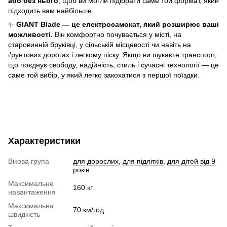
або без нього
, щоб ви могли підібрати саме той формат, який
підходить вам найбільше.
✨
GIANT Blade — це електросамокат, який розширює ваші
можливості.
Він комфортно почувається у місті, на
старовинній бруківці, у сільській місцевості чи навіть на
ґрунтових дорогах і легкому піску. Якщо ви шукаєте транспорт,
що поєднує свободу, надійність, стиль і сучасні технології — це
саме той вибір, у який легко закохатися з першої поїздки.
Характеристики
Вікова група
для дорослих
,
для підлітків
,
для дітей від 9
років
Максимальне
160 кг
навантаження
Максимальна
70 км/год
швидкість