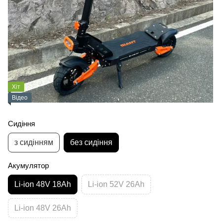
Хіт
Відео
Сидіння
з сидінням
без сидіння
Акумулятор
Li-ion 48V 18Ah
Li-ion 52V 26Ah
Li-ion 48V 26Ah