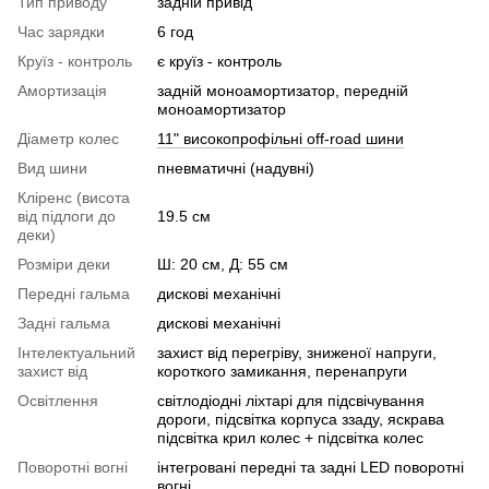
Тип приводу
задній привід
Час зарядки
6 год
Круїз - контроль
є круїз - контроль
Амортизація
задній моноамортизатор, передній
моноамортизатор
Діаметр колес
11" високопрофільні оff-road шини
Вид шини
пневматичні (надувні)
Кліренс (висота
від підлоги до
19.5 см
деки)
Розміри деки
Ш: 20 см, Д: 55 см
Передні гальма
дискові механічні
Задні гальма
дискові механічні
Інтелектуальний
захист від перегріву, зниженої напруги,
захист від
короткого замикання, перенапруги
Освітлення
світлодіодні ліхтарі для підсвічування
дороги, підсвітка корпуса ззаду, яскрава
підсвітка крил колес + підсвітка колес
Поворотні вогні
інтегровані передні та задні LED поворотні
вогні