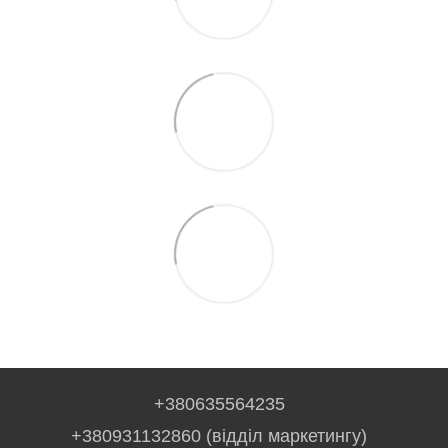
+380635564235
+380931132860 (відділ маркетингу)