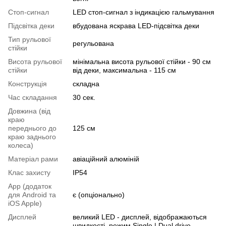
Стоп-сигнал
LED стоп-сигнал з індикацією гальмування
Підсвітка деки
вбудована яскрава LED-підсвітка деки
Тип рульової
регульована
стійки
Висота рульової
мінімальна висота рульової стійки - 90 см
стійки
від деки, максимальна - 115 см
Конструкція
складна
Час складання
30 сек.
Довжина (від
краю
переднього до
125 см
краю заднього
колеса)
Матеріал рами
авіаційний алюміній
Клас захисту
IP54
App (додаток
для Android та
є (опціонально)
iOS Apple)
Дисплей
великий LED - дисплей, відображаються
швидкості, режим Single | Dual drive,