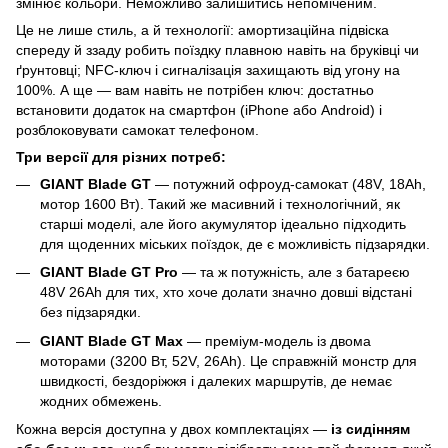
змінює кольори. Неможливо залишитись непоміченим.
Це не лише стиль, а й технології: амортизаційна підвіска
спереду й ззаду робить поїздку плавною навіть на бруківці чи
ґрунтовці; NFC-ключ і сигналізація захищають від угону на
100%. А ще — вам навіть не потрібен ключ: достатньо
встановити додаток на смартфон (iPhone або Android) і
розблоковувати самокат телефоном.
Три версії для різних потреб:
GIANT Blade GT
— потужний офроуд-самокат (48V, 18Ah,
мотор 1600 Вт). Такий же масивний і технологічний, як
старші моделі, але його акумулятор ідеально підходить
для щоденних міських поїздок, де є можливість підзарядки.
GIANT Blade GT Pro
— та ж потужність, але з батареєю
48V 26Ah для тих, хто хоче долати значно довші відстані
без підзарядки.
GIANT Blade GT Max
— преміум-модель із двома
моторами (3200 Вт, 52V, 26Ah). Це справжній монстр для
швидкості, бездоріжжя і далеких маршрутів, де немає
жодних обмежень.
Кожна версія доступна у двох комплектаціях —
із сидінням