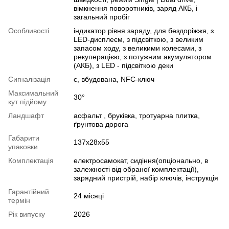
вімкнення поворотників, заряд АКБ, і
загальний пробіг
Особливості
індикатор рівня заряду, для бездоріжжя, з
LED-дисплеєм, з підсвіткою, з великим
запасом ходу, з великими колесами, з
рекуперацією, з потужним акумулятором
(АКБ), з LED - підсвіткою деки
Сигналізація
є, вбудована, NFC-ключ
Максимальний
30°
кут підйому
Ландшафт
асфальт , бруківка, тротуарна плитка,
ґрунтова дорога
Габарити
137х28х55
упаковки
Комплектація
електросамокат, сидіння(опціонально, в
залежності від обраної комплектації),
зарядний пристрій, набір ключів, інструкція
Гарантійний
24 місяці
термін
Рік випуску
2026