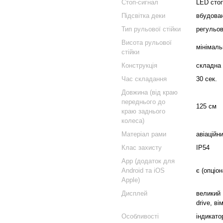
Стоп-сигнал
LED стоп
Підсвітка деки
вбудован
Тип рульової стійки
регульо
Висота рульової
мінімаль
стійки
Конструкція
складна
Час складання
30 сек.
Довжина (від краю
переднього до
125 см
краю заднього
колеса)
Матеріал рами
авіаційн
Клас захисту
IP54
App (додаток для
Android та iOS
є (опціо
Apple)
Дисплей
великий 
drive, в
Особливості
індикато