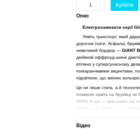
Купити
Опис
Електросамокати серії GIAN
Уявіть транспорт, який дарує
дорогою їхати. Асфальт, бруків
невеликий бордюр —
GIANT B
дюймові оффроуд-шини дають й
втілено у суперсучасному диз
помаранчевими акцентами, п
підсвіткою, що змінює кольор
Це не лише стиль, а й технолог
плавною навіть на бруківці чи 
100%. А ще — вам навіть не п
(iPhone або Android) і розбло
Три версії для різних потреб
Відео
GIANT Blade GT
— потужни
масивний і технологічний, 