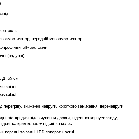
д
ривід
 контроль
оноамортизатор, передній моноамортизатор
копрофільні оff-road шини
чні (надувні)
, Д: 55 см
механічні
механічні
ід перегріву, зниженої напруги, короткого замикання, перенапруги
одні ліхтарі для підсвічування дороги, підсвітка корпуса ззаду,
підсвітка крил колес + підсвітка колес
ані передні та задні LED поворотні вогні