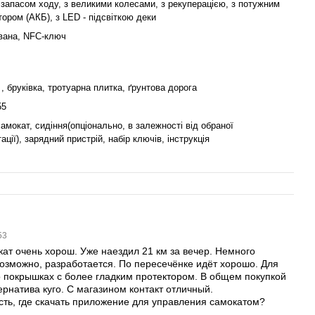
запасом ходу, з великими колесами, з рекуперацією, з потужним
ором (АКБ), з LED - підсвіткою деки
вана, NFC-ключ
, бруківка, тротуарна плитка, ґрунтова дорога
55
амокат, сидіння(опціонально, в залежності від обраної
ації), зарядний пристрій, набір ключів, інструкція
:53
ат очень хорош. Уже наездил 21 км за вечер. Немного
 возможно, разработается. По пересечёнке идёт хорошо. Для
о покрышках с более гладким протектором. В общем покупкой
рнатива куго. С магазином контакт отличный.
сть, где скачать приложение для управления самокатом?