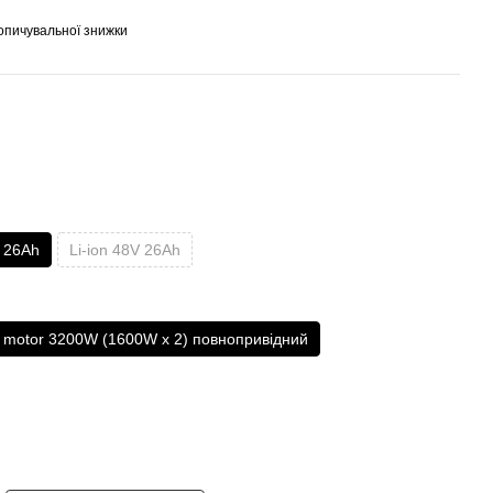
опичувальної знижки
V 26Ah
Li-ion 48V 26Ah
 motor 3200W (1600W x 2) повнопривідний