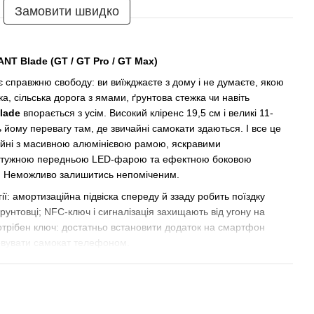
Замовити швидко
T Blade (GT / GT Pro / GT Max)
 справжню свободу: ви виїжджаєте з дому і не думаєте, якою
ка, сільська дорога з ямами, ґрунтова стежка чи навіть
lade
впорається з усім. Високий кліренс 19,5 см і великі 11-
ому перевагу там, де звичайні самокати здаються. І все це
айні з масивною алюмінієвою рамою, яскравими
отужною передньою LED-фарою та ефектною боковою
и. Неможливо залишитись непоміченим.
ії: амортизаційна підвіска спереду й ззаду робить поїздку
ґрунтовці; NFC-ключ і сигналізація захищають від угону на
отрібен ключ: достатньо встановити додаток на смартфон
ковувати самокат телефоном.
:
й офроуд-самокат (48V, 18Ah, мотор 1600 Вт). Такий же
як старші моделі, але його акумулятор ідеально підходить для