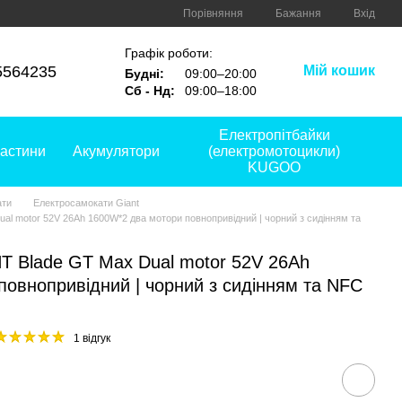
Порівняння
Бажання
Вхід
Графік роботи:
5564235
Мій кошик
Будні:
09:00–20:00
Сб - Нд:
09:00–18:00
Електропітбайки
астини
Акумулятори
(електромотоцикли)
KUGOO
ати
Електросамокати Giant
l motor 52V 26Ah 1600W*2 два мотори повнопривідний | чорний з сидінням та
T Blade GT Max Dual motor 52V 26Ah
овнопривідний | чорний з сидінням та NFC
1 відгук