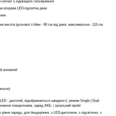
-сигнал з індикацією гальмування
а яскрава LED-підсвітка деки
вана
на висота рульової стійки - 90 см від деки, максимальна - 115 см
ий алюміній
нально)
LED - дисплей, відображаються швидкості, режим Single | Dual
імкнення поворотників, заряд АКБ, і загальний пробіг
р рівня заряду, для бездоріжжя, з LED-дисплеєм, з підсвіткою, з