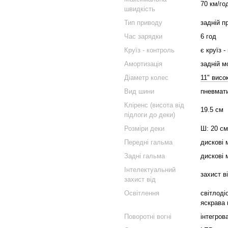
70 км/го
швидкість
Тип приводу
задній п
Час зарядки
6 год
Круїз - контроль
є круїз -
Амортизація
задній м
Діаметр колес
11" висо
Вид шини
пневмати
Кліренс (висота від
19.5 см
підлоги до деки)
Розміри деки
Ш: 20 см
Передні гальма
дискові 
Задні гальма
дискові 
Інтелектуальний
захист в
захист від
Освітлення
світлоді
яскрава 
Поворотні вогні
інтегров