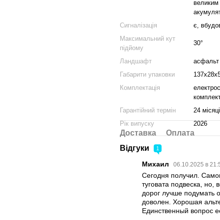
великим 
акумулят
Сигналізація
є, вбудо
Максимальний кут
30°
підйому
Ландшафт
асфальт 
Габарити упаковки
137х28х
Комплектація
електрос
комплект
Гарантійний термін
24 місяці
Рік випуску
2026
Доставка
Оплата
Відгуки
1
Михаил
06.10.2025 в 21
Сегодня получил. Самок
туговата подвеска, но,
дорог лучше подумать 
доволен. Хорошая альте
Единственный вопрос е