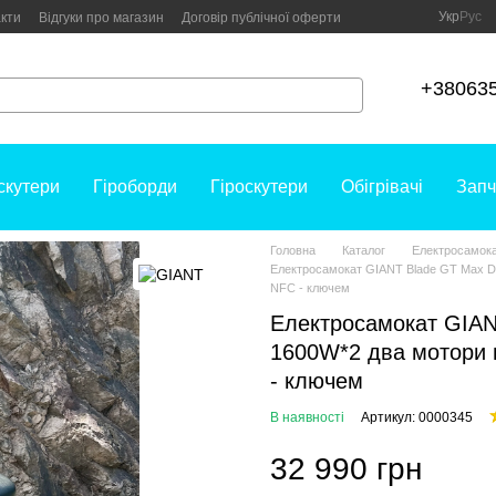
Укр
Рус
кти
Відгуки про магазин
Договір публічної оферти
+38063
скутери
Гіроборди
Гіроскутери
Обігрівачі
Запч
Головна
Каталог
Електросамок
Електросамокат GIANT Blade GT Max Dua
NFC - ключем
Електросамокат GIAN
1600W*2 два мотори п
- ключем
В наявності
Артикул: 0000345
32 990 грн