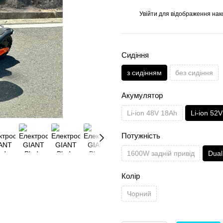
Увійти
для відображення нак
%
Сидіння
з сидінням
без сидіння
Акумулятор
Li-ion 48V 18Ah
Li-ion 52
Потужність
1600W задній привід
Dual
Колір
Чорний