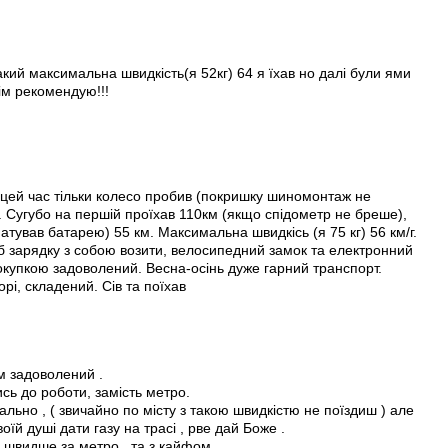
кий максимальна швидкість(я 52кг) 64 я їхав но далі були ями
сім рекомендую!!!
а цей час тільки колесо пробив (покришку шиномонтаж не
. Сугубо на першій проїхав 110км (якщо спідометр не бреше),
матував батарею) 55 км. Максимальна швидкісь (я 75 кг) 56 км/г.
б зарядку з собою возити, велосипедний замок та електронний
купкою задоволений. Весна-осінь дуже гарний транспорт.
рі, складений. Сів та поїхав
3
м задоволений .
ь до роботи, замість метро.
льно , ( звичайно по місту з такою швидкістю не поїздиш ) але
оїй душі дати газу на трасі , рве дай Боже .
 швидше за метро , та з кайфом.