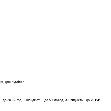
 60 км/год, дозволяє швидко досягати пункту призначення.
ній зарядці ідеальний для тривалих поїздок.
т.
ч.
 160 кг.
oad шинами високого профілю, ідеальні для бездоріжжя.
ортизацією, забезпечує комфорт навіть у тривалих подорожах.
дні подвійні амортизатори пом'якшують удари та вібрацію.
их
,
для підлітків
 стоп-сигнали та поворотники для кращої видимості та безпеки
- до 30 км/год, 2 швидкість - до 50 км/год, 3 швидкість - до 70 км/
еправомірного використання та додаткова безпека.