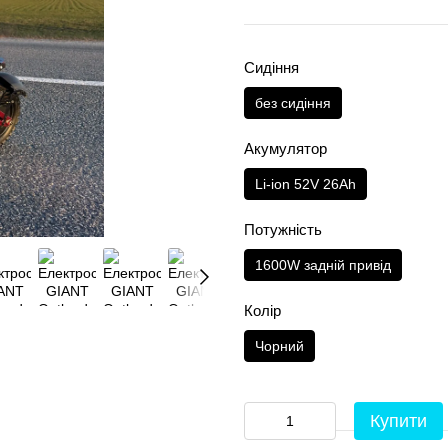
Сидіння
без сидіння
Акумулятор
Li-ion 52V 26Ah
Потужність
1600W задній привід
Колір
Чорний
Купити