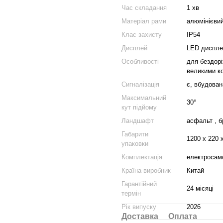
Час складання
1 хв
Матеріал рами
алюмінієви
Клас захисту
IP54
Дисплей
LED дисплей
Особливості
для бездорі
великими ко
Сигналізація
є, вбудован
Максимальний
30°
кут підйому
Ландшафт
асфальт , б
Габарити
1200 x 220 
упаковки
Комплектація
електросамо
Країна-виробник
Китай
Гарантійний
24 місяці
термін
Рік випуску
2026
Доставка
Оплата