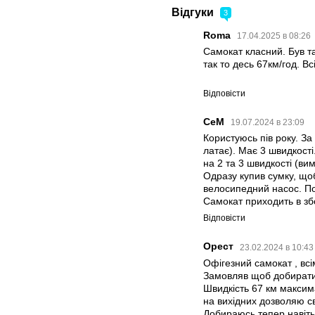
Відгуки
3
Roma
17.04.2025 в 08:26
Самокат класний. Був та
так то десь 67км/год. В
Відповісти
СеМ
19.07.2024 в 23:09
Користуюсь пів року. З
латає). Має 3 швидкості
на 2 та 3 швидкості (ви
Одразу купив сумку, що
велосипедний насос. По
Самокат приходить в збо
Відповісти
Орест
23.02.2024 в 10:4
Офігезний самокат , всі
Замовляв щоб добиратис
Швидкість 67 км максима
на вихідних дозволяю св
Добираюсь тепер навіть