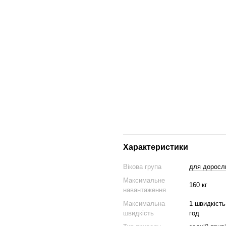
Продуктивність:
Максимальна швидкість: до
Запас ходу: до 65 км на од
Потужність двигуна: 1600 В
Місткість акумулятора: 26 А
Максимальне навантаження:
Вага: 28 кг.
Конструкція:
Колеса: 11-дюймові з off-r
Сидіння: ергономічне з ам
Характеристики
Амортизація: передні та за
Вікова група
для доросл
Безпека та зручність:
Максимальне
160 кг
Освітлення: потрійні фари,
навантаження
у дорожньому русі.
Максимальна
1 швидкість 
Сигналізація: захист від н
швидкість
год