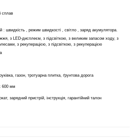
й сплав
 : швидкість , режим швидкості , світло , заряд акумулятора.
жжя, з LED-дисплеєм, з підсвіткою, з великим запасом ходу, з
лесами, з рекуперацією, з підсвіткою, з рекуперацією
а
руківка, газон, тротуарна плитка, ґрунтова дорога
x 600 мм
кат, зарядний пристрій, інструкція, гарантійний талон