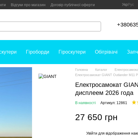
Укр
Рус
кти
Відгуки про магазин
Договір публічної оферти
+38063
скутери
Гіроборди
Гіроскутери
Обігрівачі
Запч
Головна
Каталог
Електросамок
Електросамокат GIANT Outlander M11 P
Електросамокат GIAN
дисплеем 2026 года
В наявності
Артикул: 12861
27 650 грн
Увійти
для відображення нак
%