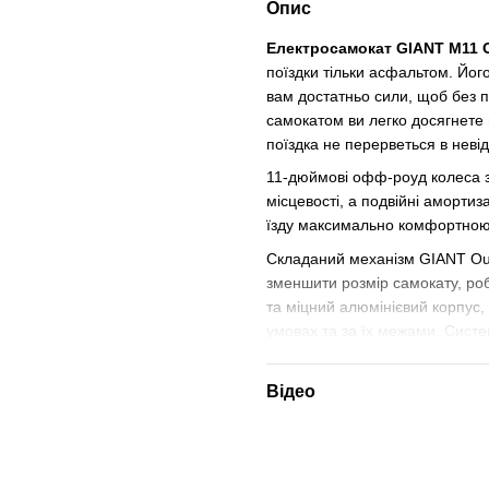
Опис
Електросамокат GIANT M11 O
поїздки тільки асфальтом. Йог
вам достатньо сили, щоб без п
самокатом ви легко досягнете 
поїздка не перерветься в неві
11-дюймові офф-роуд колеса з
місцевості, а подвійні аморти
їзду максимально комфортною 
Складаний механізм GIANT Out
зменшити розмір самокату, роб
та міцний алюмінієвий корпус, 
умовах та за їх межами. Систе
відсунули важіль, зафіксували
Акумуляторна потужність 26Ah
Відео
необхідності частої зарядки, а
контроль допомагає ощадливо 
додаткових зусиль.