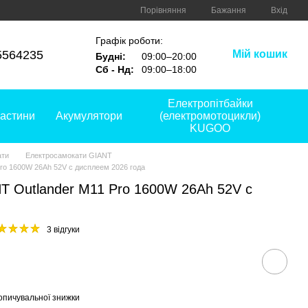
Порівняння
Бажання
Вхід
Графік роботи:
5564235
Мій кошик
Будні:
09:00–20:00
Сб - Нд:
09:00–18:00
Електропітбайки
астини
Акумулятори
(електромотоцикли)
KUGOO
ати
Електросамокати GIANT
ro 1600W 26Ah 52V с дисплеем 2026 года
T Outlander M11 Pro 1600W 26Ah 52V с
3 відгуки
опичувальної знижки