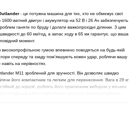
utlander
- це потужна машина для тих, хто не обмежує свої
о 1600-ватний двигун і акумулятор на 52 В і 26 Ач забезпечують
роблем ганяти по бруду і долати важкопрохідні ділянки. З цим
швидкості до 60 км/год, а запас ходу в 65 км гарантує, що ваша
дповідний момент.
 високопрофільною гумою впевнено поводяться на будь-якій
затори спереду та ззаду пом'якшують кожен удар, роблячи вашу
навіть на нерівностях.
lander M11 зроблений для зручності. Він дозволяє швидко
лячи його компактним та легким для перенесення. Вага в 28 кг
стійкий до корозії, роблять його практичним вибором у міських
ма складання навпіл забезпечує простоту транспортування -
 клямкою, і самокат готовий до перенесення.
 дозволяє вам насолоджуватися тривалими поїздками без
 52V напруги забезпечують відмінну динаміку розгону. Круїз-
використовувати заряд, зберігаючи стабільну швидкість без