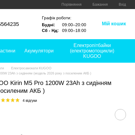
Порівняння
Бажання
Вхід
Графік роботи:
5564235
Мій кошик
Будні:
09:00–20:00
Сб - Нд:
09:00–18:00
Електропітбайки
астини
Акумулятори
(електромотоцикли)
KUGOO
ати
Електросамокати KUGOO
00W 23Ah з сидінням (модель 2026 року з посиленим АКБ )
O Kirin M5 Pro 1200W 23Ah з сидінням
посиленим АКБ )
4 відгуки