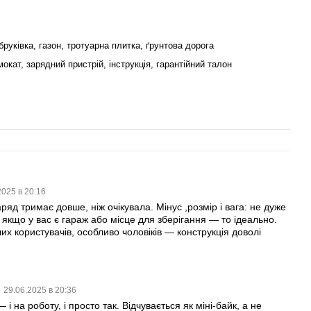
ема з
7 окремими джерелами світла
:
бруківка, газон, тротуарна плитка, ґрунтова дорога
ля основного освітлення дороги,
окат, зарядний пристрій, інструкція, гарантійний талон
,
ал
.
имість у темну пору доби та інформує інших учасників руху
атору центральної осі. У складеному стані самокат зручно
2025 в 20:16
ряд тримає довше, ніж очікувала. Мінус ,розмір і вага: не дуже
рма дозволяє утримувати конструкцію цілісною при
якщо у вас є гараж або місце для зберігання — то ідеально.
х користувачів, особливо чоловіків — конструкція доволі
умент для щоденного використання на високому рівні. Він
х, хто цінує потужність, надійність і абсолютний контроль у
29.06.2025 в 20:36
 на роботу, і просто так. Відчувається як міні-байк, а не