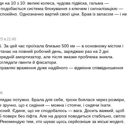
ди на 10 з 10: великі колеса, чудова підвіска, гальма —
 подобається система блокування з ключем і сигналізацією —
покійно. Однозначно вартий своєї ціни. Брав із запасом — і не
25 в 21:40
. За цей час проїхала близько 500 км — в основному містом і
тачає на повний робочий день, заряджаю раз на 2 дні.
передній амортизатор, але після змазки проблема зникла.
оглядати гвинти й фіксатори.
правляє враження дуже надійного — відмінне співвідношення
06
лядає потужно. Брала для себе, трохи боялася через розміри,
 зручно, що є сидіння — можна і стоячи, і сидячи їхати.
исний. Єдине, що не сподобалось — вага. Досить важкий, щоб
5 поверх без ліфта. Але на дорозі поводиться стабільно, світло
 Рекомендую тим, хто шукає щось серйозніше за міські моделі.