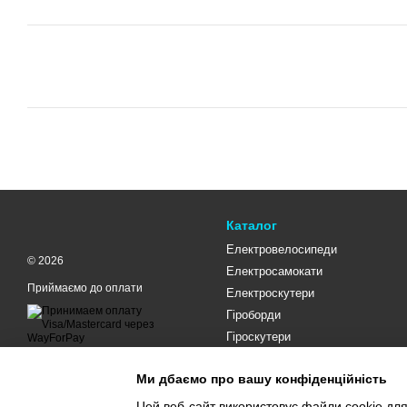
Каталог
Електровелосипеди
© 2026
Електросамокати
Приймаємо до оплати
Електроскутери
Гіроборди
Гіроскутери
Мобільна версія
Ми дбаємо про вашу конфіденційність
Цей веб-сайт використовує файли cookie для