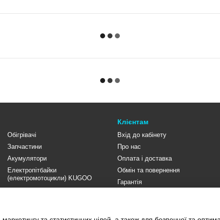
Клієнтам
Обігрівачі
Вхід до кабінету
Запчастини
Про нас
Акумулятори
Оплата і доставка
Електропітбайки
Обмін та повернення
(електромотоцикли) KUGOO
Гарантія
Контакти
Відгуки про магазин
Договір публічної оферти
 маркетингу та статистичних цілей, а також для безпечної та оптим