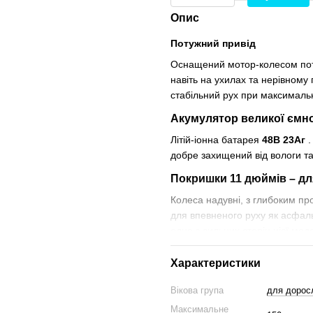
Опис
Потужний привід
Оснащений мотор-колесом по
навіть на ухилах та нерівному
стабільний рух при максималь
Акумулятор великої ємно
Літій-іонна батарея
48
В 23Аг
.
добре захищений від вологи та
Покришки 11 дюймів – дл
Колеса надувні, з глибоким п
для впевненого руху як асфаль
одна з сильних сторін цієї моде
Професійна система амор
Характеристики
Повноцінна передня вилка + д
Вікова група
для дорос
на високій швидкості. Конструкц
Максимальне