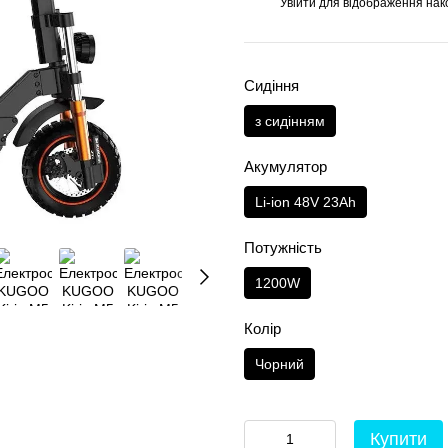
Увійти
для відображення нак
%
Сидіння
з сидінням
Акумулятор
Li-ion 48V 23Ah
Потужність
1200W
Колір
Чорний
Купити