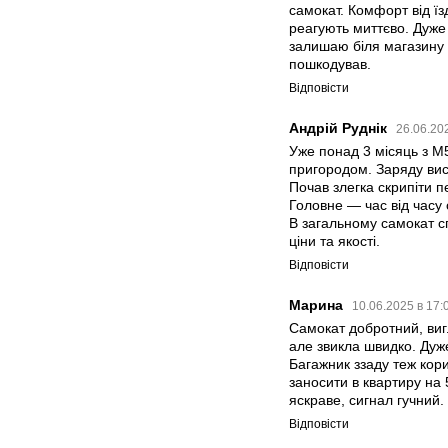
самокат. Комфорт від їз
реагують миттєво. Дуже
залишаю біля магазину с
пошкодував.
Відповісти
Андрій Руднік
26.06.20
Уже понад 3 місяць з M5
пригородом. Заряду вис
Почав злегка скрипіти 
Головне — час від часу 
В загальному самокат с
ціни та якості.
Відповісти
Марина
10.06.2025 в 17:
Самокат добротний, виг
але звикла швидко. Дуже
Багажник ззаду теж кор
заносити в квартиру на 
яскраве, сигнал гучний.
Відповісти