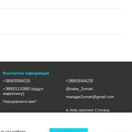
Контактна інформація
+380635564235
+380635564235
+380931132860 (відділ
@sales_2smart
маркетингу)
manager2smart@gmail.com
Передзвонити вам?
м. Київ, проспект Степана
Бандери, 16 (метро Почайна)
Мапа проїзду
Ми в соцмережах
альної роботи