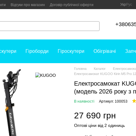
Укр
Рус
кти
Відгуки про магазин
Договір публічної оферти
+38063
скутери
Гіроборди
Гіроскутери
Обігрівачі
Запч
Головна
Каталог
Електросамок
Електросамокат KUGOO Kirin M5 Pro 12
Електросамокат KUGO
(модель 2026 року з 
В наявності
Артикул: 100053
27 690 грн
Оптові ціни від 2 одиниць