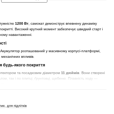
тужністю
1200 Вт
, самокат демонструє впевнену динаміку
 покритті. Високий крутний момент забезпечує швидкий старт і
ному навантаженні.
сті
 Акумулятор розташований у масивному корпусі-платформі,
 механічних впливів.
я будь-якого покриття
ротектором та посадковим діаметром
11 дюймів
. Вони створені
том, так і по плитці, ґрунтовці, щебеню. Плавність ходу —
лі.
тизації
ва задні амортизатори з регулюванням — гарантія комфорту
лих
,
для підлітків
ія поглинає вібрації навіть при їзді по нерівностях і бордюрах.