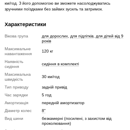
км/год. З його допомогою ви зможете насолоджуватись
зручними поїздками без зайвих зусиль та затримок.
Характеристики
Вікова група
для дорослих
,
для підлітків
,
для дітей від 9
років
Максимальне
120 кг
навантаження
Наявність
сидіння в комплекті
сидіння
Максимальна
30 км/год
швидкість
Тип приводу
задній привід
Час зарядки
5 год
Амортизація
передній амортизатор
Діаметр колес
8"
Вид шини
безкамерні (посилені, з захистом від
проколювання)