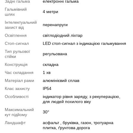
Задні гальма
електронні гальма
Гальмівний
4 метри
шлях
Інтелектуальний
перенапруги
захист від
Освітлення
світлодіодний ліхтар
Стоп-сигнал
LED стоп-сигнал з індикацією гальмування
Тип рульової
регульована
стійки
Конструкція
складна
Час складання
1 хв
Матеріал рами
алюмінієвий сплав
Клас захисту
IP54
Особливості
індикатор рівня заряду, з рекуперацією,
для людей похилого віку
Максимальний
30°
кут підйому
Ландшафт
асфальт , бруківка, газон, тротуарна
плитка, ґрунтова дорога