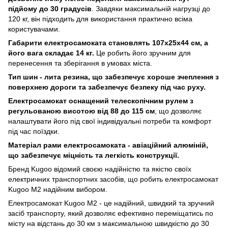
підйому до 30 градусів
. Завдяки максимальній нагрузці до
120 кг, він підходить для використання практично всіма
користувачами.
Габарити електросамоката становлять 107х25х44 см, а
його вага складає 14 кг.
Це робить його зручним для
перенесення та зберігання в умовах міста.
Тип шин - лита резина, що забезпечує хороше зчеплення з
поверхнею дороги та забезпечує безпеку під час руху.
Електросамокат оснащений телескопічним рулем з
регульованою висотою від 88 до 115 см
, що дозволяє
налаштувати його під свої індивідуальні потреби та комфорт
під час поїздки.
Матеріал рами електросамоката - авіаційний алюміній,
що забезпечує міцність та легкість конструкції.
Бренд Kugoo відомий своєю надійністю та якістю своїх
електричних транспортних засобів, що робить електросамокат
Kugoo M2 надійним вибором.
Електросамокат Kugoo M2 - це надійний, швидкий та зручний
засіб транспорту, який дозволяє ефективно переміщатись по
місту на відстань до 30 км з максимальною швидкістю до 30