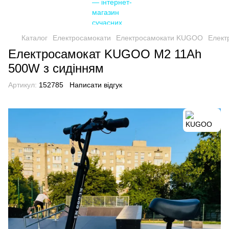
Каталог
Електросамокати
Електросамокати KUGOO
Елект
Електросамокат KUGOO M2 11Ah
500W з сидінням
Артикул:
152785
Написати відгук