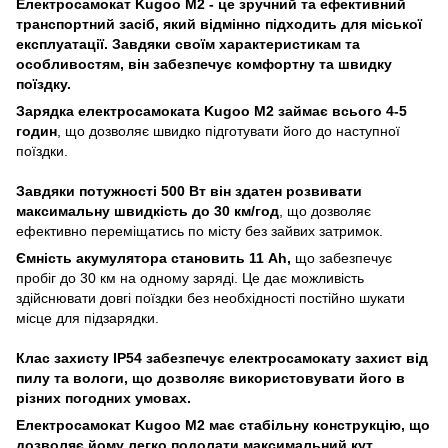
Електросамокат Kugoo M2 - це зручний та ефективний
транспортний засіб, який відмінно підходить для міської
експлуатації. Завдяки своїм характеристикам та
особливостям, він забезпечує комфортну та швидку
поїздку.
Зарядка електросамоката Kugoo M2 займає всього 4-5
годин
, що дозволяє швидко підготувати його до наступної
поїздки.
Завдяки потужності 500 Вт він здатен розвивати
максимальну швидкість до 30 км/год
, що дозволяє
ефективно переміщатись по місту без зайвих затримок.
Ємність акумулятора становить 11 Аh,
що забезпечує
пробіг до 30 км на одному заряді. Це дає можливість
здійснювати довгі поїздки без необхідності постійно шукати
місце для підзарядки.
Клас захисту IP54 забезпечує електросамокату захист від
пилу та вологи, що дозволяє використовувати його в
різних погодних умовах.
Електросамокат Kugoo M2 має стабільну конструкцію, що
дозволяє йому легко подолати максимальний кут