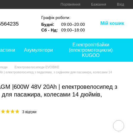
Порівняння
Бажання
Вхід
Графік роботи:
5564235
Мій кошик
Будні:
09:00–20:00
Сб - Нд:
09:00–18:00
Електропітбайки
астини
Акумулятори
(електромотоцикли)
KUGOO
ипеди
Електровелосипеди EVOBIKE
| електровелосипед з педалями, з сидінням для пасажира, колесами 14
M |600W 48V 20Ah | електровелосипед з
 для пасажира, колесами 14 дюймів,
3 відгуки