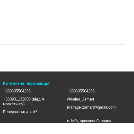
Контактна інформація
+380635564235
+380635564235
+380931132860 (відділ
@sales_2smart
маркетингу)
manager2smart@gmail.com
Передзвонити вам?
м. Київ, проспект Степана
Бандери, 16 (метро Почайна)
Мапа проїзду