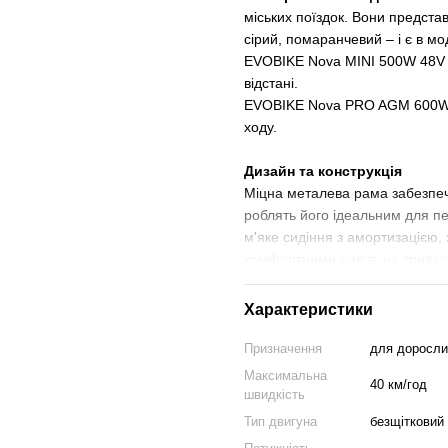
міських поїздок. Вони представ
сірий, помаранчевий – і є в м
EVOBIKE Nova MINI 500W 48V 1
відстані.
EVOBIKE Nova PRO AGM 600W 4
ходу.
Дизайн та конструкція
Міцна металева рама забезпечу
роблять його ідеальним для п
м'яке сидіння з амортизацією,
комфортними навіть на трива
На кермі розташований інформ
та швидкість. Запуск здійснюєт
Характеристики
Головна різниця між моделями 
оптимальний варіант під свої 
Призначення
для дорослих
Nova MINI
оснащена акумулято
Максимальна
40 км/год
кислотний) – це найбільш дост
швидкість
середніх поїздок: поїхати до м
Тип двигуна
безщітковий 
Nova PRO AGM
має збільшений