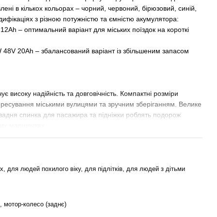
лені в кількох кольорах – чорний, червоний, бірюзовий, синій,
одифікаціях з різною потужністю та ємністю акумулятора:
2Ah – оптимальний варіант для міських поїздок на короткі
8V 20Ah – збалансований варіант із збільшеним запасом
є високу надійність та довговічність. Компактні розміри
ересування міськими вулицями та зручним зберіганням. Велике
 задня спинка для пасажира та підніжки роблять подорож
лих маршрутах.
ативний LED-дисплей, що показує рівень заряду, стан системи
ься з ключа, що надає безпеці.
– у типі акумулятора та запасі ходу, тому кожен може вибрати
завдання.
, для людей похилого віку, для підлітків, для людей з дітьми
ром 48V 12Ah (графеновий, герметичний свинцево-
упна версія, яка ідеально підходить для щоденних коротких та
агазину, на роботу чи по району.
, мотор-колесо (заднє)
 акумулятор 48V 20Ah того ж типу - це вибір для тих, кому