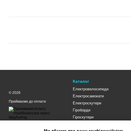
Каталог
Електровелосипеди
© 2026
Електросамокати
Приймаємо до оплати
Електроскутери
Гіроборди
Гіроскутери
Мобільна версія
Ми дбаємо про вашу конфіденційність