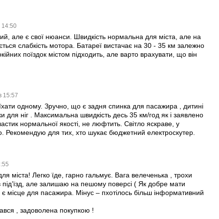
в 14:50
ий, але є свої нюанси. Швидкість нормальна для міста, але на
ється слабкість мотора. Батареї вистачає на 30 - 35 км залежно
окійних поїздок містом підходить, але варто врахувати, що він
в 15:57
їхати одному. Зручно, що є задня спинка для пасажира , дитині
ки для ніг . Максимальна швидкість десь 35 км/год як і заявлено
ластик нормальної якості, не люфтить. Світло яскраве, у
о. Рекомендую для тих, хто шукає бюджетний електроскутер.
8:55
ля міста! Легко їде, гарно гальмує. Вага велеченька , трохи
 під’їзд, але залишаю на пешому поверсі ( Як добре мати
 – є місце для пасажира. Мінус – пхотілось більш інформативний
ався , задоволена покупкою !