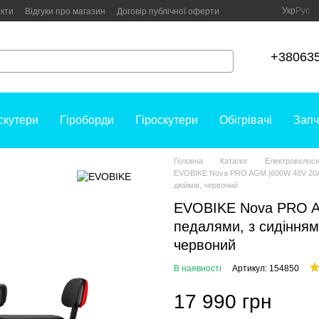
Укр
Рус
кти
Відгуки про магазин
Договір публічної оферти
+38063
скутери
Гіроборди
Гіроскутери
Обігрівачі
Запч
Головна
Каталог
Електровелос
EVOBIKE Nova PRO AGM |600W 48V 20Ah 
дюймів, червоний
EVOBIKE Nova PRO AG
педалями, з сидінням
червоний
В наявності
Артикул: 154850
17 990 грн