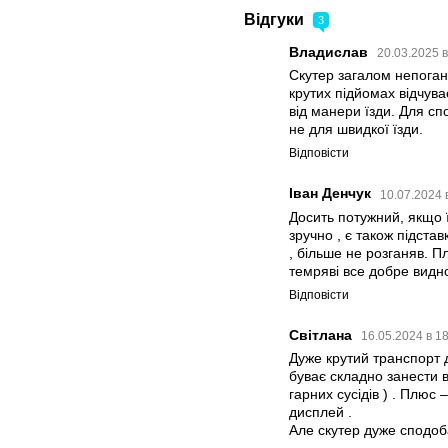
Відгуки
3
Владислав
20.03.2025 
Скутер загалом непоган
крутих підйомах відчува
від манери їзди. Для сп
не для швидкої їзди.
Відповісти
Іван Денчук
10.07.2024 
Досить потужний, якщо 
зручно , є також підстав
, більше не розганяв. П
темряві все добре видн
Відповісти
Світлана
16.05.2024 в 1
Дуже крутий транспорт д
буває складно занести в
гарних сусідів ) . Плюс
дисплей .
Але скутер дуже сподоб