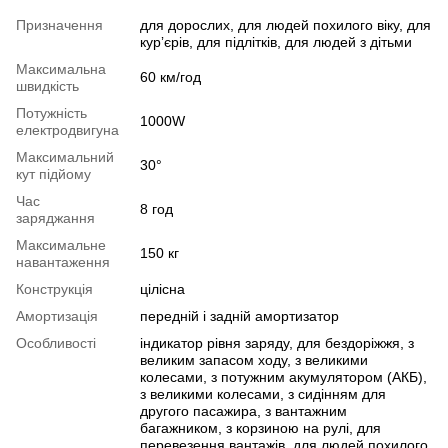
Призначення
для дорослих, для людей похилого віку, для
курʼєрів, для підлітків, для людей з дітьми
Максимальна
60 км/год
швидкість
Потужність
1000W
електродвигуна
Максимальний
30°
кут підйому
Час
8 год
заряджання
Максимальне
150 кг
навантаження
Конструкція
цілісна
Амортизація
передній і задній амортизатор
Особливості
індикатор рівня заряду, для бездоріжжя, з
великим запасом ходу, з великими
колесами, з потужним акумулятором (АКБ),
з великими колесами, з сидінням для
другого пасажира, з вантажним
багажником, з корзиною на рулі, для
перевезення вантажів, для людей похилого