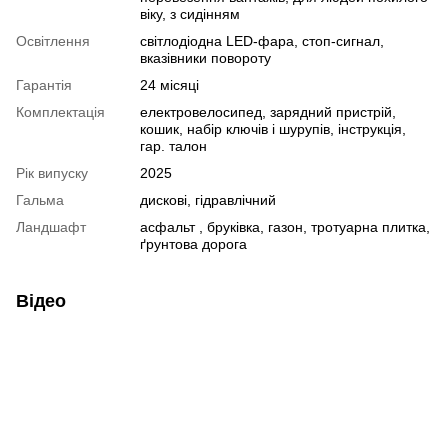
віку, з сидінням
Освітлення
світлодіодна LED-фара, стоп-сигнал,
вказівники повороту
Гарантія
24 місяці
Комплектація
електровелосипед, зарядний пристрій,
кошик, набір ключів і шурупів, інструкція,
гар. талон
Рік випуску
2025
Гальма
дискові, гідравлічний
Ландшафт
асфальт , бруківка, газон, тротуарна плитка,
ґрунтова дорога
Відео