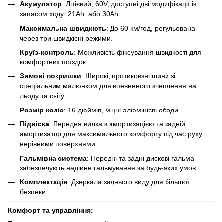
Акумулятор
: Літієвий, 60V, доступні дві модифікації із
запасом ходу: 21Ah або 30Ah .
Максимальна швидкість
: До 60 км/год, регульована
через три швидкісні режими.
Круїз-контроль
: Можливість фіксування швидкості для
комфортних поїздок.
Зимові покришки
: Широкі, протиковзні шини зі
спеціальним малюнком для впевненого зчеплення на
льоду та снігу.
Розмір коліс
: 16 дюймів, міцні алюмінієві ободи.
Підвіска
: Передня вилка з амортизацією та задній
амортизатор для максимального комфорту під час руху
нерівними поверхнями.
Гальмівна система
: Передні та задні дискові гальма
забезпечують надійне гальмування за будь-яких умов.
Комплектація
: Дзеркала заднього виду для більшої
безпеки.
Комфорт та управління: