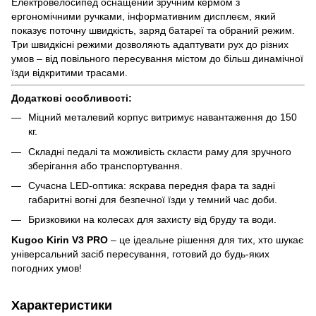
Електровелосипед оснащений зручним кермом з
ергономічними ручками, інформативним дисплеєм, який
показує поточну швидкість, заряд батареї та обраний режим.
Три швидкісні режими дозволяють адаптувати рух до різних
умов – від повільного пересування містом до більш динамічної
їзди відкритими трасами.
Додаткові особливості:
Міцний металевий корпус витримує навантаження до 150
кг.
Складні педалі та можливість скласти раму для зручного
зберігання або транспортування.
Сучасна LED-оптика: яскрава передня фара та задні
габаритні вогні для безпечної їзди у темний час доби.
Бризковики на колесах для захисту від бруду та води.
Kugoo Kirin V3 PRO
– це ідеальне рішення для тих, хто шукає
універсальний засіб пересування, готовий до будь-яких
погодних умов!
Характеристики