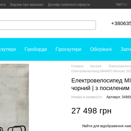
Укр
Рус
кти
Відгуки про магазин
Договір публічної оферти
+38063
скутери
Гіроборди
Гіроскутери
Обігрівачі
Запч
Головна
Каталог
Електровелос
Електровелосипед MINAKO Monster 202
Електровелосипед M
чорний | з посилени
Немає в наявності
Артикул: 3486
27 498 грн
Увійти
для відображення нак
%