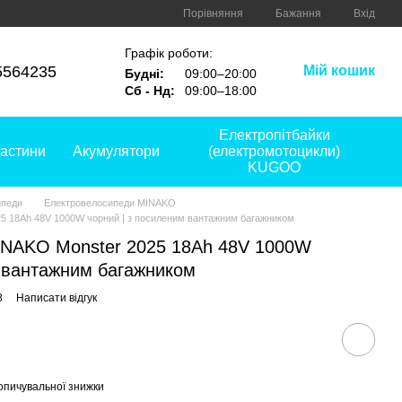
Порівняння
Бажання
Вхід
Графік роботи:
5564235
Мій кошик
Будні:
09:00–20:00
Сб - Нд:
09:00–18:00
Електропітбайки
астини
Акумулятори
(електромотоцикли)
KUGOO
ипеди
Електровелосипеди MINAKO
5 18Ah 48V 1000W чорний | з посиленим вантажним багажником
INAKO Monster 2025 18Ah 48V 1000W
м вантажним багажником
8
Написати відгук
опичувальної знижки