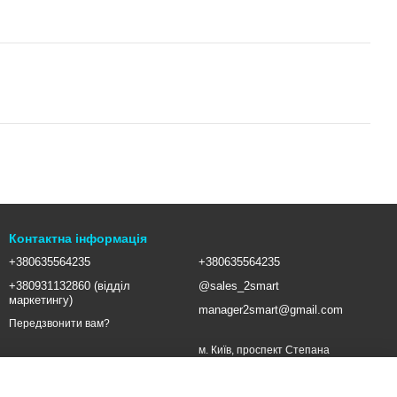
Контактна інформація
+380635564235
+380635564235
+380931132860 (відділ
@sales_2smart
маркетингу)
manager2smart@gmail.com
Передзвонити вам?
м. Київ, проспект Степана
Бандери, 16 (метро Почайна)
Мапа проїзду
Ми в соцмережах