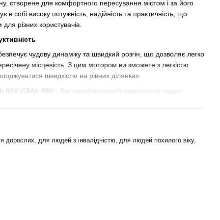
йну, створене для комфортного пересування містом і за його
 в собі високу потужність, надійність та практичність, що
 для різних користувачів.
уктивність
езпечує чудову динаміку та швидкий розгін, що дозволяє легко
 пересічену місцевість. З цим мотором ви зможете з легкістю
олоджуватися швидкістю на рівних ділянках.
h 60V /18Ah 48V
:
Високоефективний акумулятор надає
и, що дозволяє долати великі відстані без потреби у частому
о для тривалих поїздок та щоденних поїздок містом.
я дорослих, для людей з інвалідністю, для людей похилого віку,
а:
Амортизаційна вилка поглинає удари та вібрації від
ючи плавність ходу та комфортну їзду навіть на грубих
аження на руки та підвищує задоволення від поїздки.
 переднє освітлення гарантує відмінну видимість в темний час
 на дорозі. Впевненість у тому, що ви бачите і вас бачать,
ках.
дисплеї відображаються ключові показники, такі як заряд