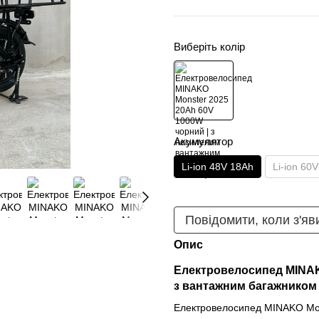
Виберіть колір
Акумулятор
Li-ion 48V 18Ah
Li-ion 60
Повідомити, коли з'яв
Опис
Електровелосипед MINAK
з вантажним багажником
Електровелосипед MINAKO Mon