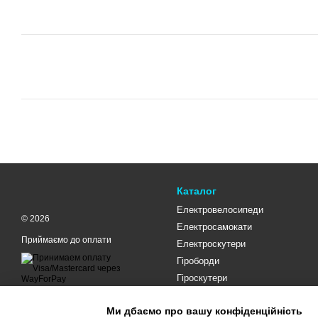
Каталог
Електровелосипеди
© 2026
Електросамокати
Приймаємо до оплати
Електроскутери
Гіроборди
Гіроскутери
Мобільна версія
Ми дбаємо про вашу конфіденційність