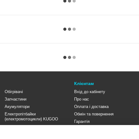
Клієнтам
Обігрівачі
Вхід до кабінету
Запчастини
Про нас
Акумулятори
Оплата і доставка
Електропітбайки
Обмін та повернення
(електромотоцикли) KUGOO
Гарантія
Контакти
Відгуки про магазин