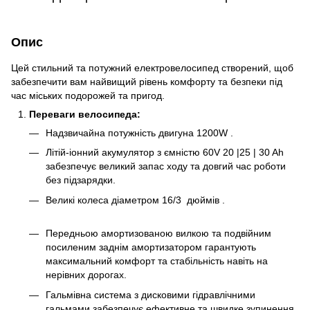
Опис
Цей стильний та потужний електровелосипед створений, щоб
забезпечити вам найвищий рівень комфорту та безпеки під
час міських подорожей та пригод.
Переваги велосипеда:
Надзвичайна потужність двигуна 1200W .
Літій-іонний акумулятор з ємністю 60V 20 |25 | 30 Ah
забезпечує великий запас ходу та довгий час роботи
без підзарядки.
Великі колеса діаметром 16/3 дюймів .
Передньою амортизованою вилкою та подвійним
посиленим заднім амортизатором гарантують
максимальний комфорт та стабільність навіть на
нерівних дорогах.
Гальмівна система з дисковими гідравлічними
гальмами забезпечує ефективне та швидке зупинення