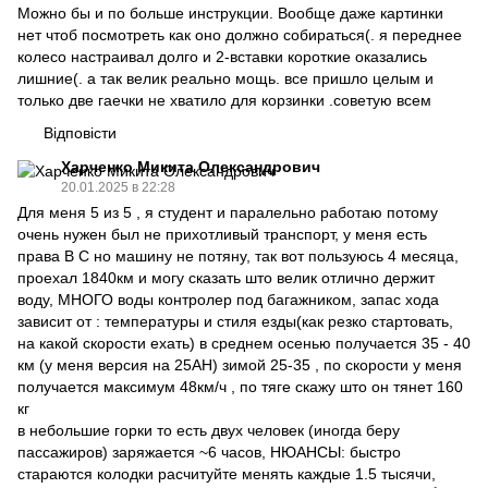
Можно бы и по больше инструкции. Вообще даже картинки
нет чтоб посмотреть как оно должно собираться(. я переднее
колесо настраивал долго и 2-вставки короткие оказались
лишние(. а так велик реально мощь. все пришло целым и
только две гаечки не хватило для корзинки .советую всем
Відповісти
Харченко Микита Олександрович
20.01.2025 в 22:28
Для меня 5 из 5 , я студент и паралельно работаю потому
очень нужен был не прихотливый транспорт, у меня есть
права B C но машину не потяну, так вот пользуюсь 4 месяца,
проехал 1840км и могу сказать што велик отлично держит
воду, МНОГО воды контролер под багажником, запас хода
зависит от : температуры и стиля езды(как резко стартовать,
на какой скорости ехать) в среднем осенью получается 35 - 40
км (у меня версия на 25AH) зимой 25-35 , по скорости у меня
получается максимум 48км/ч , по тяге скажу што он тянет 160
кг
в небольшие горки то есть двух человек (иногда беру
пассажиров) заряжается ~6 часов, НЮАНСЫ: быстро
стараются колодки расчитуйте менять каждые 1.5 тысячи,