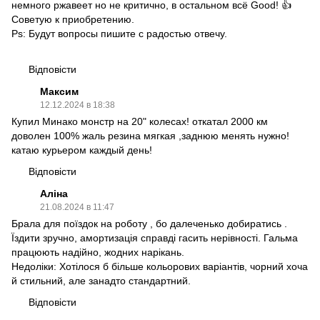
немного ржавеет но не критично, в остальном всё Good! 👍
Советую к приобретению.
Ps: Будут вопросы пишите с радостью отвечу.
Відповісти
Максим
12.12.2024 в 18:38
Купил Минако монстр на 20" колесах! откатал 2000 км
доволен 100% жаль резина мягкая ,заднюю менять нужно!
катаю курьером каждый день!
Відповісти
Аліна
21.08.2024 в 11:47
Брала для поїздок на роботу , бо далеченько добиратись .
Їздити зручно, амортизація справді гасить нерівності. Гальма
працюють надійно, жодних нарікань.
Недоліки: Хотілося б більше кольорових варіантів, чорний хоча
й стильний, але занадто стандартний.
Відповісти