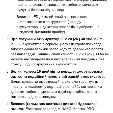
навіть на високих швидкостях, забезпечуючи вам
відчуття безпеки під час їзди.
Великий LED дисплей, який вражає своєю
інформативністю та зручністю ( заряду
акумулятора, індикатори поворотів, відображення
швидкості, дистанція пробігу)
Про потужний аккумулятор 60V 20 |25 | 30
Ah
Ah:
Літій-
іонний акумулятор є серцем цього електровелосипеда,
забезпечуючи великий запас ходу та довгий час роботи
без підзарядки. Завдяки своїй ємності 60V 20 |25 | 30 Ah ви
можете насолоджуватися безперервними поїздками без
стресу щодо розрядження акумулятора.
Великі колеса 16 дюймів та передня амортизована
вилка, та подвійний посилений задній амортизатор:
Великі колеса та амортизаційна система гарантують
плавну та комфортну їзду навіть по найбільш нерівним
дорогам, забезпечуючи вам відмінну стабільність та
контроль над велосипедом.
Безпека (гальмівна система) дискові гідравлічні
гальма:
Електровелосипед MINAKO Monster PRO