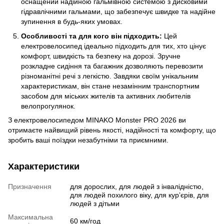
оснащений надійною гальмівною системою з дисковими
гідравлічними гальмами, що забезпечує швидке та надійне
зупинення в будь-яких умовах.
Особливості та для кого він підходить:
Цей
електровелосипед ідеально підходить для тих, хто цінує
комфорт, швидкість та безпеку на дорозі. Зручне
розкладне сидіння та багажник дозволяють перевозити
різноманітні речі з легкістю. Завдяки своїм унікальним
характеристикам, він стане незамінним транспортним
засобом для міських жителів та активних любителів
велопрогулянок.
З електровелосипедом MINAKO Monster PRO 2026 ви
отримаєте найвищий рівень якості, надійності та комфорту, що
зробить ваші поїздки незабутніми та приємними.
Характеристики
Призначення
для дорослих, для людей з інвалідністю,
для людей похилого віку, для курʼєрів, для
людей з дітьми
Максимальна
60 км/год