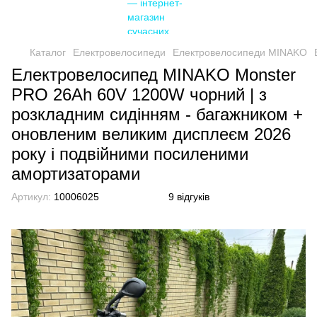
Каталог
Електровелосипеди
Електровелосипеди MINAKO
Електровелосипед MINAKO Monster
PRO 26Ah 60V 1200W чорний | з
розкладним сидінням - багажником +
оновленим великим дисплеєм 2026
року і подвійними посиленими
амортизаторами
Артикул:
10006025
9 відгуків