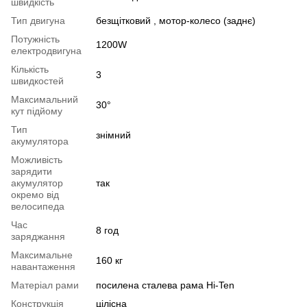
швидкість
Тип двигуна
безщітковий , мотор-колесо (заднє)
Потужність
1200W
електродвигуна
Кількість
3
швидкостей
Максимальний
30°
кут підйому
Тип
знімний
акумулятора
Можливість
зарядити
акумулятор
так
окремо від
велосипеда
Час
8 год
заряджання
Максимальне
160 кг
навантаження
Матеріал рами
посилена сталева рама Hi-Ten
Конструкція
цілісна