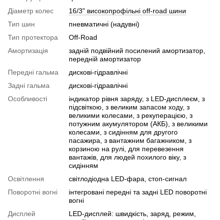
Діаметр колес
16/3" високопрофільні оff-road шини
Тип шин
пневматичні (надувні)
Тип протектора
Off-Road
Амортизація
задній подвійний посилений амортизатор,
передній амортизатор
Передні гальма
дискові-гідравлічні
Задні гальма
дискові-гідравлічні
Особливості
індикатор рівня заряду, з LED-дисплеєм, з
підсвіткою, з великим запасом ходу, з
великими колесами, з рекуперацією, з
потужним акумулятором (АКБ), з великими
колесами, з сидінням для другого
пасажира, з вантажним багажником, з
корзиною на рулі, для перевезення
вантажів, для людей похилого віку, з
сидінням
Освітлення
світлодіодна LED-фара, стоп-сигнал
Поворотні вогні
інтегровані передні та задні LED поворотні
вогні
Дисплей
LED-дисплей: швидкість, заряд, режим,