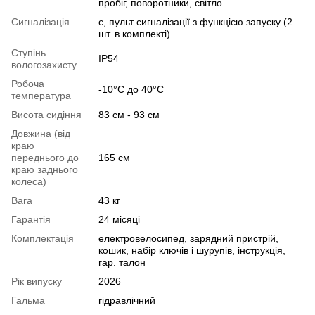
пробіг, поворотники, світло.
Сигналізація
є, пульт сигналізації з функцією запуску (2
шт. в комплекті)
Ступінь
IP54
вологозахисту
Робоча
-10°C до 40°C
температура
Висота сидіння
83 см - 93 см
Довжина (від
краю
переднього до
165 см
краю заднього
колеса)
Вага
43 кг
Гарантія
24 місяці
Комплектація
електровелосипед, зарядний пристрій,
кошик, набір ключів і шурупів, інструкція,
гар. талон
Рік випуску
2026
Гальма
гідравлічний