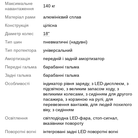
Максимальне
140 кг
навантаження
Матеріал рами
алюмінієвий сплав
Конструкція
цілісна
Діаметр колес
18"
Тип шин
пневматичні (надувні)
Тип протектора
універсальний
Амортизація
передній і задній амортизатор
Передні гальма
барабанні гальма
Задні гальма
барабанні гальма
Особливості
індикатор рівня заряду, з LED-дисплеєм, з
підсвіткою, з великим запасом ходу, з
великими колесами, з сидінням для другого
пасажира, з корзиною на рулі, для
перевезення вантажів, для людей похилого
віку, з сидінням
Освітлення
світлодіодна LED-фара, стоп-сигнал,
вказівники повороту
Поворотні вогні
інтегровані задні LED поворотні вогні