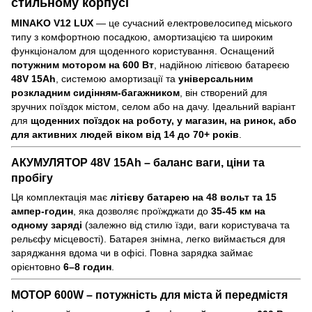
стильному корпусі
MINAKO V12 LUX
— це сучасний електровелосипед міського
типу з комфортною посадкою, амортизацією та широким
функціоналом для щоденного користування. Оснащений
потужним мотором на 600 Вт
, надійною літієвою батареєю
48V 15Ah
, системою амортизації та
універсальним
розкладним сидінням-багажником
, він створений для
зручних поїздок містом, селом або на дачу. Ідеальний варіант
для
щоденних поїздок на роботу, у магазин, на ринок, або
для активних людей віком від 14 до 70+ років
.
АКУМУЛЯТОР 48V 15Ah – баланс ваги, ціни та
пробігу
Ця комплектація має
літієву батарею на 48 вольт та 15
ампер-годин
, яка дозволяє проїжджати до
35-45 км на
одному заряді
(залежно від стилю їзди, ваги користувача та
рельєфу місцевості). Батарея знімна, легко виймається для
заряджання вдома чи в офісі. Повна зарядка займає
орієнтовно
6–8 годин
.
МОТОР 600W – потужність для міста й передмістя