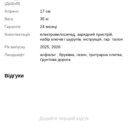
(ДxШxВ)
Кліренс
17 см
Вага
35 кг
Гарантія
24 місяці
Комплектація
електровелосипед, зарядний пристрій,
набір ключів і шурупів, інструкція, гар. талон
Рік випуску
2025, 2026
Ландшафт
асфальт , бруківка, газон, тротуарна плитка,
ґрунтова дорога
Відгуки
Додайте перший відгук