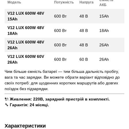
Модель
Потужність
Напруга
АКБ
V12 LUX 600W 48V
600 Вт
48 В
15Ah
15Ah
V12 LUX 600W 48V
600 Вт
48 В
18Ah
18Ah
V12 LUX 600W 48V
600 Вт
48 В
26Ah
26Ah
V12 LUX 600W 60V
600 Вт
60 В
26Ah
26Ah
Чим більше ємність батареї — тим більша дальність пробігу,
вага та час зарядки. Ви можете обрати варіант відповідно до
своїх потреб: для щоденних коротких маршрутів або довгих
поїздок без підзарядки.
🔌
Живлення: 220В, зарядний пристрій в комплекті.
🔧
Гарантія: 24 місяці.
Характеристики