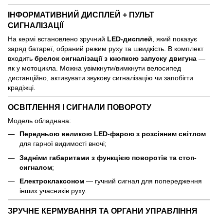
ІНФОРМАТИВНИЙ ДИСПЛЕЙ + ПУЛЬТ
СИГНАЛІЗАЦІЇ
На кермі встановлено зручний
LED-дисплей
, який показує
заряд батареї, обраний режим руху та швидкість. В комплект
входить
брелок сигналізації з кнопкою запуску двигуна
—
як у мотоцикла. Можна увімкнути/вимкнути велосипед
дистанційно, активувати звукову сигналізацію чи запобігти
крадіжці.
ОСВІТЛЕННЯ І СИГНАЛИ ПОВОРОТУ
Модель обладнана:
Передньою великою LED-фарою з розсіяним світлом
для гарної видимості вночі;
Задніми габаритами з функцією поворотів та стоп-
сигналом
;
Електроклаксоном
— гучний сигнал для попередження
інших учасників руху.
ЗРУЧНЕ КЕРМУВАННЯ ТА ОРГАНИ УПРАВЛІННЯ