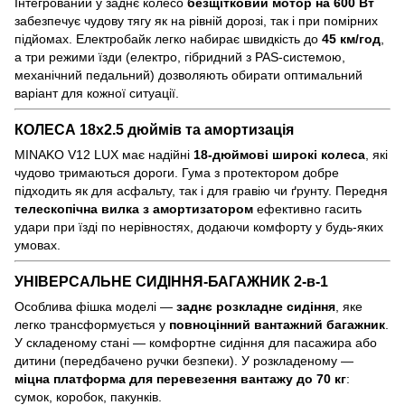
Інтегрований у заднє колесо
безщітковий мотор на 600 Вт
забезпечує чудову тягу як на рівній дорозі, так і при помірних
підйомах. Електробайк легко набирає швидкість до
4
5 км/год
,
а три режими їзди (електро, гібридний з PAS-системою,
механічний педальний) дозволяють обирати оптимальний
варіант для кожної ситуації.
КОЛЕСА 18x2.5 дюймів та амортизація
MINAKO V12 LUX має надійні
18
-дюймові широкі колеса
, які
чудово тримаються дороги. Гума з протектором добре
підходить як для асфальту, так і для гравію чи ґрунту. Передня
телескопічна вилка з амортизатором
ефективно гасить
удари при їзді по нерівностях, додаючи комфорту у будь-яких
умовах.
УНІВЕРСАЛЬНЕ СИДІННЯ-БАГАЖНИК 2-в-1
Особлива фішка моделі —
заднє розкладне сидіння
, яке
легко трансформується у
повноцінний вантажний багажник
.
У складеному стані — комфортне сидіння для пасажира або
дитини (передбачено ручки безпеки). У розкладеному —
міцна платформа для перевезення вантажу до 70 кг
:
сумок, коробок, пакунків.