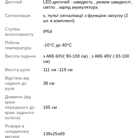
Дисплей
LED дисплей : швидкість , режим швидкості ,
світло , заряд акумулятора.
Сигналізація
є, пульт сигналізації з функцією запуску (2
шт. в комплекті)
Ступінь
IP54
вологозахисту
Робоча
-10°C до 40°C
температура
Висота сидіння
з АКБ 60V( 90-100 см) , з АКБ 48V ( 83-100
см)
Висота руля
111 см -119 см
Відстань від
сидіння до
38 см
руля
Довжина (від
краю
переднього до
165 см
краю заднього
колеса)
Розміри в
складеному
138x25x69
вигляді