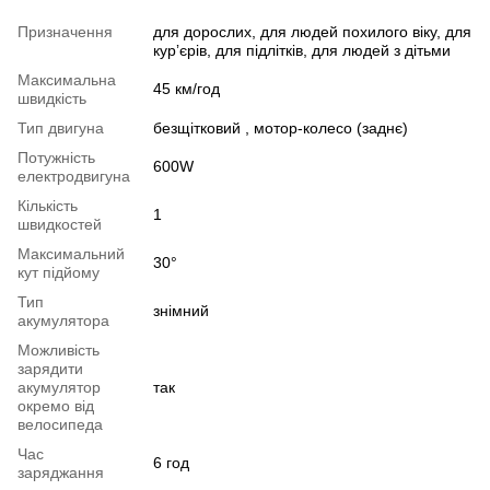
Призначення
для дорослих, для людей похилого віку, для
курʼєрів, для підлітків, для людей з дітьми
Максимальна
45 км/год
швидкість
Тип двигуна
безщітковий , мотор-колесо (заднє)
Потужність
600W
електродвигуна
Кількість
1
швидкостей
Максимальний
30°
кут підйому
Тип
знімний
акумулятора
Можливість
зарядити
акумулятор
так
окремо від
велосипеда
Час
6 год
заряджання