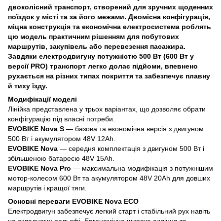
двоколісний транспорт, створений для зручних щоденних
поїздок у місті та за його межами. Двомісна конфігурація,
міцна конструкція та економічна електросистема роблять
цю модель практичним рішенням для побутових
маршрутів, закупівель або перевезення пасажира.
Завдяки електродвигуну потужністю 500 Вт (600 Вт у
версії PRO) транспорт легко долає підйоми, впевнено
рухається на різних типах покриття та забезпечує плавну
й тиху їзду.
Модифікації моделі
Лінійка представлена у трьох варіантах, що дозволяє обрати
конфігурацію під власні потреби.
EVOBIKE
Nova S
— базова та економічна версія з двигуном
500 Вт і акумулятором 48V 12Ah.
EVOBIKE
Nova
— середня комплектація з двигуном 500 Вт і
збільшеною батареєю 48V 15Ah.
EVOBIKE
Nova Pro
— максимальна модифікація з потужнішим
мотор-колесом 600 Вт та акумулятором 48V 20Ah для довших
маршрутів і кращої тяги.
Основні переваги EVOBIKE Nova ECO
Електродвигун забезпечує легкий старт і стабільний рух навіть