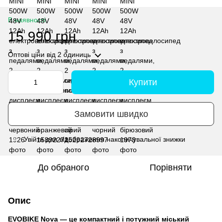
В наявності
15 990 грн
Оптові ціни
від 2 одиниць
Купити
Замовити швидко
Увійти
для відображення накопичувальної знижки
%
До обраного
Порівняти
Опис
EVOBIKE Nova —
це компактний і потужний міський