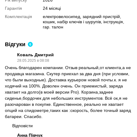
Рік випуску
2026
Гарантія
24 місяці
Комплектація
електровелосипед, зарядний пристрій,
кошик, набір ключів і шурупів, інструкція,
гар. талон
Відгуки
6
Коваль Дмитрий
28.05.2025 в 08:08
Очень благодарен компании. Отзыв реальный,от клиента,а не
продавца магазина. Скутер приехал за два дня (при условии,
что были выходные). Доставка курьером новой почты.к. я не
ходячий на 100%. Доволен очень. Он приемистый, заряда
хватает на долго(в моей версии Pro). Корзина,заднее
сиденье,бордочек для небольших инструментов. Всё ок,я не
разочарован в покупке. Единственное, реально не хватает
опций на спидометре,таких как :скорость, более точный заряд
батареи. Спасибо.
Відповісти
Анна Півчук