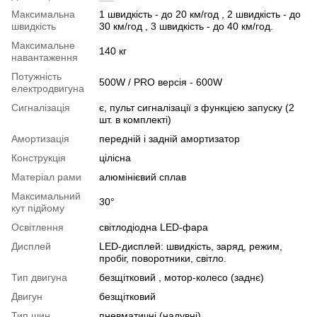
Максимальна
1 швидкість - до 20 км/год , 2 швидкість - до
швидкість
30 км/год , 3 швидкість - до 40 км/год.
Максимальне
140 кг
навантаження
Потужність
500W / PRO версія - 600W
електродвигуна
Сигналізація
є, пульт сигналізації з функцією запуску (2
шт. в комплекті)
Амортизація
передній і задній амортизатор
Конструкція
цілісна
Матеріал рами
алюмінієвий сплав
Максимальний
30°
кут підйому
Освітлення
світлодіодна LED-фара
Дисплей
LED-дисплей: швидкість, заряд, режим,
пробіг, поворотники, світло.
Тип двигуна
безщітковий , мотор-колесо (заднє)
Двигун
безщітковий
Тип шин
пневматичні (надувні)