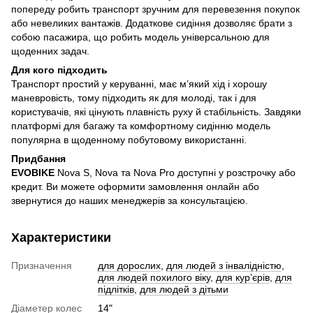
попереду робить транспорт зручним для перевезення покупок
або невеликих вантажів. Додаткове сидіння дозволяє брати з
собою пасажира, що робить модель універсальною для
щоденних задач.
Для кого підходить
Транспорт простий у керуванні, має м’який хід і хорошу
маневровість, тому підходить як для молоді, так і для
користувачів, які цінують плавність руху й стабільність. Завдяки
платформі для багажу та комфортному сидінню модель
популярна в щоденному побутовому використанні.
Придбання
EVOBIKE
Nova S, Nova та Nova Pro доступні у розстрочку або
кредит. Ви можете оформити замовлення онлайн або
звернутися до наших менеджерів за консультацією.
Характеристики
Призначення
для дорослих
,
для людей з інвалідністю
,
для людей похилого віку
,
для курʼєрів
,
для
підлітків
,
для людей з дітьми
Діаметер колес
14"