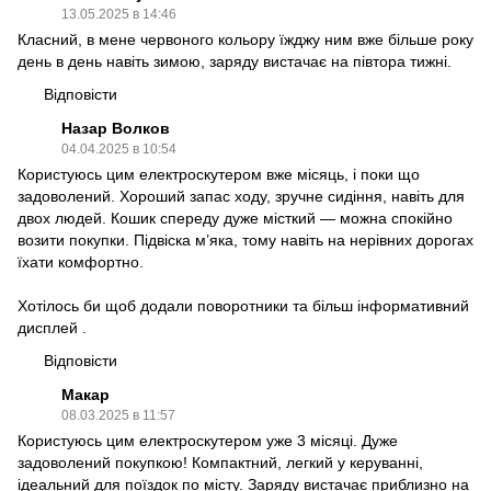
13.05.2025 в 14:46
Класний, в мене червоного кольору їжджу ним вже більше року
день в день навіть зимою, заряду вистачає на півтора тижні.
Відповісти
Назар Волков
04.04.2025 в 10:54
Користуюсь цим електроскутером вже місяць, і поки що
задоволений. Хороший запас ходу, зручне сидіння, навіть для
двох людей. Кошик спереду дуже місткий — можна спокійно
возити покупки. Підвіска м’яка, тому навіть на нерівних дорогах
їхати комфортно.
Хотілось би щоб додали поворотники та більш інформативний
дисплей .
Відповісти
Макар
08.03.2025 в 11:57
Користуюсь цим електроскутером уже 3 місяці. Дуже
задоволений покупкою! Компактний, легкий у керуванні,
ідеальний для поїздок по місту. Заряду вистачає приблизно на