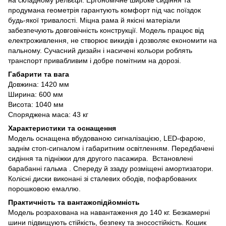
на складному рельєфі. Ергономічне широке сидіння та
продумана геометрія гарантують комфорт під час поїздок
будь-якої тривалості. Міцна рама й якісні матеріали
забезпечують довговічність конструкції. Модель працює від
електроживлення, не створює викидів і дозволяє економити на
пальному. Сучасний дизайн і насичені кольори роблять
транспорт привабливим і добре помітним на дорозі.
Габарити та вага
Довжина: 1420 мм
Ширина: 600 мм
Висота: 1040 мм
Споряджена маса: 43 кг
Характеристики та оснащення
Модель оснащена вбудованою сигналізацією, LED-фарою,
заднім стоп-сигналом і габаритним освітленням. Передбачені
сидіння та підніжки для другого пасажира. Встановлені
барабанні гальма . Спереду й ззаду розміщені амортизатори.
Колісні диски виконані зі сталевих ободів, пофарбованих
порошковою емаллю.
Практичність та вантажопідйомність
Модель розрахована на навантаження до 140 кг. Безкамерні
шини підвищують стійкість, безпеку та зносостійкість. Кошик