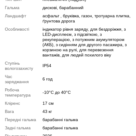
Гальма
дискові, барабанний
Ландшафт
асфальт , бруківка, газон, тротуарна плитка,
ґрунтова дорога
Особливості
індикатор рівня заряду, для бездоріжжя, з
LED-дисплеєм, з підсвіткою, з
рекуперацією, з потужним акумулятором
(АКБ), з сидінням для другого пасажира, з
корзиною на рулі, для перевезення
вантажів, для людей похилого віку
Ступінь
IP54
вологозахисту
Час
6 год
заряджання
Робоча
-10°C до 40°C
температура
Кліренс
17 см
Вага
43 кг
Передні гальма
барабанні гальма
Задні гальма
барабанні гальма