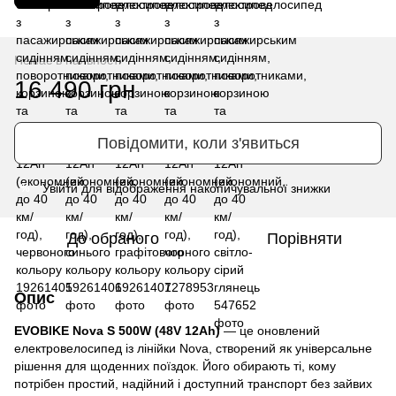
Немає в наявності
16 490 грн
Повідомити, коли з'явиться
Увійти
для відображення накопичувальної знижки
%
До обраного
Порівняти
Опис
EVOBIKE Nova S 500W (48V 12Ah)
— це оновлений
електровелосипед із лінійки Nova, створений як універсальне
рішення для щоденних поїздок. Його обирають ті, кому
потрібен простий, надійний і доступний транспорт без зайвих