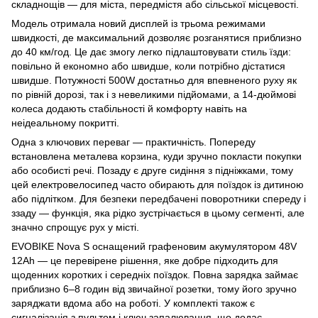
складнощів — для міста, передмістя або сільської місцевості.
Модель отримала новий дисплей із трьома режимами
швидкості, де максимальний дозволяє розганятися приблизно
до 40 км/год. Це дає змогу легко підлаштовувати стиль їзди:
повільно й економно або швидше, коли потрібно дістатися
швидше. Потужності 500W достатньо для впевненого руху як
по рівній дорозі, так і з невеликими підйомами, а 14-дюймові
колеса додають стабільності й комфорту навіть на
неідеальному покритті.
Одна з ключових переваг — практичність. Попереду
встановлена металева корзина, куди зручно покласти покупки
або особисті речі. Позаду є друге сидіння з підніжками, тому
цей електровелосипед часто обирають для поїздок із дитиною
або підлітком. Для безпеки передбачені поворотники спереду і
ззаду — функція, яка рідко зустрічається в цьому сегменті, але
значно спрощує рух у місті.
EVOBIKE Nova S оснащений графеновим акумулятором 48V
12Ah — це перевірене рішення, яке добре підходить для
щоденних коротких і середніх поїздок. Повна зарядка займає
приблизно 6–8 годин від звичайної розетки, тому його зручно
заряджати вдома або на роботі. У комплекті також є
сигналізація з пультом і ключ запалювання, що додає