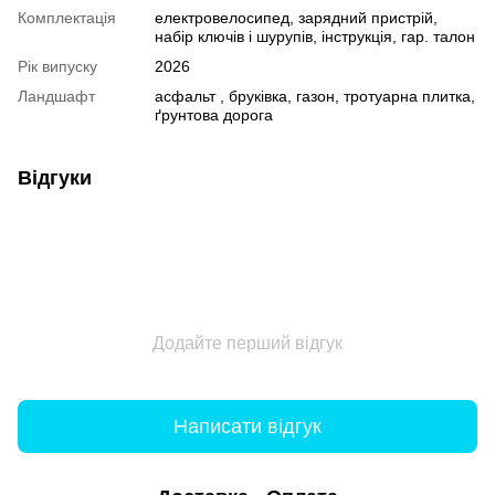
Комплектація
електровелосипед, зарядний пристрій,
набір ключів і шурупів, інструкція, гар. талон
Рік випуску
2026
Ландшафт
асфальт , бруківка, газон, тротуарна плитка,
ґрунтова дорога
Відгуки
Додайте перший відгук
Написати відгук