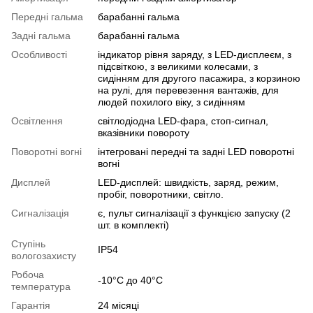
Передні гальма
барабанні гальма
Задні гальма
барабанні гальма
Особливості
індикатор рівня заряду, з LED-дисплеєм, з
підсвіткою, з великими колесами, з
сидінням для другого пасажира, з корзиною
на рулі, для перевезення вантажів, для
людей похилого віку, з сидінням
Освітлення
світлодіодна LED-фара, стоп-сигнал,
вказівники повороту
Поворотні вогні
інтегровані передні та задні LED поворотні
вогні
Дисплей
LED-дисплей: швидкість, заряд, режим,
пробіг, поворотники, світло.
Сигналізація
є, пульт сигналізації з функцією запуску (2
шт. в комплекті)
Ступінь
IP54
вологозахисту
Робоча
-10°C до 40°C
температура
Гарантія
24 місяці