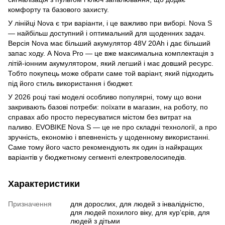
комфорту та базового захисту.
У лінійці Nova є три варіанти, і це важливо при виборі. Nova S
— найбільш доступний і оптимальний для щоденних задач.
Версія Nova має більший акумулятор 48V 20Ah і дає більший
запас ходу. А Nova Pro — це вже максимальна комплектація з
літій-іонним акумулятором, який легший і має довший ресурс.
Тобто покупець може обрати саме той варіант, який підходить
під його стиль використання і бюджет.
У 2026 році такі моделі особливо популярні, тому що вони
закривають базові потреби: поїхати в магазин, на роботу, по
справах або просто пересуватися містом без витрат на
паливо. EVOBIKE Nova S — це не про складні технології, а про
зручність, економію і впевненість у щоденному використанні.
Саме тому його часто рекомендують як один із найкращих
варіантів у бюджетному сегменті електровелосипедів.
Характеристики
Призначення
для дорослих, для людей з інвалідністю,
для людей похилого віку, для курʼєрів, для
людей з дітьми