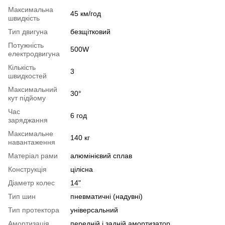
Максимальна
45 км/год
швидкість
Тип двигуна
безщітковий
Потужність
500W
електродвигуна
Кількість
3
швидкостей
Максимальний
30°
кут підйому
Час
6 год
заряджання
Максимальне
140 кг
навантаження
Матеріал рами
алюмінієвий сплав
Конструкція
цілісна
Діаметр колес
14"
Тип шин
пневматичні (надувні)
Тип протектора
універсальний
Амортизація
передній і задній амортизатор