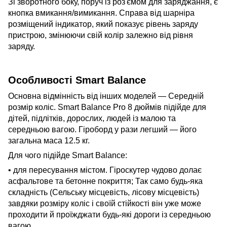
Зі зворотного боку, поруч із роз'ємом для заряджання, є
кнопка вмикання/вимикання. Справа від шарніра
розміщений індикатор, який показує рівень заряду
пристрою, змінюючи свій колір залежно від рівня
заряду.
Особливості Smart Balance
Основна відмінність від інших моделей — Середній
розмір коліс. Smart Balance Pro 8 дюймів підійде для
дітей, підлітків, дорослих, людей із малою та
середньою вагою. Гіроборд у рази легший — його
загальна маса 12.5 кг.
Для чого підійде Smart Balance:
• для пересування містом. Гіроскутер чудово долає
асфальтове та бетонне покриття; Так само будь-яка
складність (Сельську місцевість, лісову місцевість)
завдяки розміру коліс і своїй стійкості він уже може
проходити й проїжджати будь-які дороги із середньою
вагою.