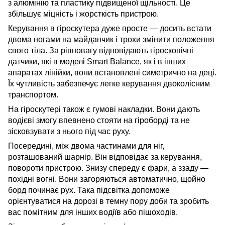
з алюмінію та пластику підвищеної щільності. Це
збільшує міцність і жорсткість пристрою.
Керування в гіроскутера дуже просте — досить встати
двома ногами на майданчик і трохи змінити положення
свого тіла. За рівновагу відповідають гіроскопічні
датчики, які в моделі Smart Balance, як і в інших
апаратах лінійки, вони встановлені симетрично на деці.
Їх чутливість забезпечує легке керування двоколісним
транспортом.
На гіроскутері також є гумові накладки. Вони дають
водієві змогу впевнено стояти на гіроборді та не
зісковзувати з нього під час руху.
Посередині, між двома частинами для ніг,
розташований шарнір. Він відповідає за керування,
повороти пристрою. Знизу спереду є фари, а ззаду —
похідні вогні. Вони загоряються автоматично, щойно
борд починає рух. Така підсвітка допоможе
орієнтуватися на дорозі в темну пору доби та зробить
вас помітним для інших водіїв або пішоходів.