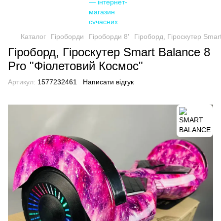
Каталог
Гіроборди
Гіроборди 8'
Гіроборд, Гіроскутер Smar
Гіроборд, Гіроскутер Smart Balance 8
Pro "Фіолетовий Космос"
Артикул:
1577232461
Написати відгук