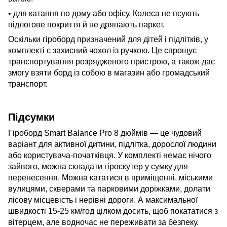
• для катання по дому або офісу. Колеса не псують
підлогове покриття й не дряпають паркет.
Оскільки гіроборд призначений для дітей і підлітків, у
комплекті є захисний чохол із ручкою. Це спрощує
транспортування розрядженого пристрою, а також дає
змогу взяти борд із собою в магазин або громадський
транспорт.
Підсумки
Гіроборд Smart Balance Pro 8 дюймів — це чудовий
варіант для активної дитини, підлітка, дорослої людини
або користувача-початківця. У комплекті немає нічого
зайвого, можна складати гіроскутер у сумку для
перенесення. Можна кататися в приміщенні, міськими
вулицями, скверами та парковими доріжками, долати
лісову місцевість і нерівні дороги. А максимальної
швидкості 15-25 км/год цілком досить, щоб покататися з
вітерцем, але водночас не переживати за безпеку.