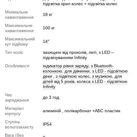
підсвітка крил колес + підсвітка колес
Мінімальне
18 кг
навантаження
Максимальне
100 кг
навантаження
Максимальний
14°
кут підйому
Тип коліс
захищені від проколів, литі, з LED –
підсвічуванням Infinity
Особливості
індикатор рівня заряду
,
з Bluetooth-
колонкою
,
для дівчинки
,
з LED - підсвіткою
деки
,
з підвіткою колес
,
з музикою
,
для
дітей від 5 років
,
колеса з LED - підсвіткою
Infinity
Час
до 3 год.
заряджання
Матеріал
алюміній , полікарбонат +АБС пластик
корпусу
Ступінь
IP54
вологозахисту
Вага (без