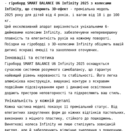
-
гіроборд SMART BALANCE U6 Infinity 2025 з колесами
Infinity, що створюють 3D-ефект
- преміальна модель
2025 року для дітей від 4 років, і вагою від 18 і до 100
кг.
Цей ексклюзивний апарат вирізняється унікальними 6-
дюймовими колесами Infinity, забезпечуючи неперевершену
плавність та елегантність рухів на кожному повороті.
Поїздки на гіроборді з 3D-колесами Infinity обіцяють вашій
дитині яскраві емоції та захоплення оточуючих.
Інновації та естетика
Гіроборд SMART BALANCE U6 Infinity 2025 оснащується
сучасною системою розумного самобалансу, що гарантує
найвищий рівень керованості та стабільності. Його легка
алюмінієва конструкція, вишукані контури з яскравим
подвійним підсвічуванням крил і динамічне освітлення
додають пристрою неповторності та підкреслюють ваш стиль.
Унікальність у кожній деталі
Кожна частина моделі показує її преміальний статус. Від
елегантних закруглених форм до ніжних відтінків пастельних,
виконаних з міцного пластику, стійкого до пошкоджень.
Виняткові колеса Infinity не лише стилізують зовнішній
вигляд, але й забезпечують відмінне зчеплення з поверхнею,