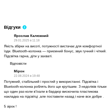
Відгуки
2
Ярослав Калюжний
29.01.2025 в 11:18
Якість збірки на висоті, потужності вистачає для комфортної
їзди. Bluetooth-колонка — приємний бонус, звук гучний і чіткий.
Підсвітка гарна, діти у захваті.
Відповісти
Мірон
22.08.2024 в 19:48
Потужний, стабільний і простий у використанні. Підсвітка і
Bluetooth-колонка роблять його ще крутішим. З недоліків тільки
що один раз коли вʼїхали в бардюр вискочила пластикова
накладка на підсвітці ,але поставили назад і наче все добре .
5 зірок !