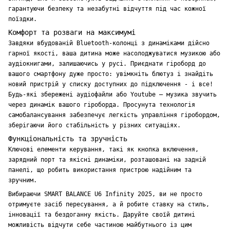
гарантуючи безпеку та незабутні відчуття під час кожної
поїздки.
Комфорт та розваги на максимумі
Завдяки вбудованій Bluetooth-колонці з динаміками дійсно
гарної якості, ваша дитина може насолоджуватися музикою або
аудіокнигами, залишаючись у русі. Приєднати гіроборд до
вашого смартфону дуже просто: увімкніть блютуз і знайдіть
новий пристрій у списку доступних до підключення - і все!
Будь-які збережені аудіофайли або Youtube – музика звучить
через динамік вашого гіроборда. Просунута технологія
самобалансування забезпечує легкість управління гіробордом,
зберігаючи його стабільність у різних ситуаціях.
Функціональність та зручність
Ключові елементи керування, такі як кнопка включення,
зарядний порт та якісні динаміки, розташовані на задній
панелі, що робить використання пристрою надійним та
зручним.
Вибираючи SMART BALANCE U6 Infinity 2025, ви не просто
отримуєте засіб пересування, а й робите ставку на стиль,
інновації та бездоганну якість. Даруйте своїй дитині
можливість відчути себе частиною майбутнього із цим