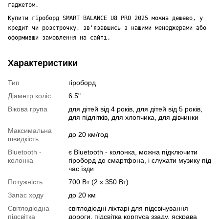
гаджетом.
Купити гіроборд SMART BALANCE U8 PRO 2025 можна дешево, у
кредит чи розстрочку, зв'язавшись з нашими менеджерами або
оформивши замовлення на сайті.
Характеристики
Тип
гіроборд
Діаметр коліс
6.5"
Вікова група
для дітей від 4 років, для дітей від 5 років,
для підлітків, для хлопчика, для дівчинки
Максимальна
до 20 км/год
швидкість
Bluetooth -
є Bluetooth - колонка, можна підключити
колонка
гіроборд до смартфона, і слухати музику під
час їзди
Потужність
700 Вт (2 х 350 Вт)
Запас ходу
до 20 км
Світлодіодна
світлодіодні ліхтарі для підсвічування
підсвітка
дороги, підсвітка корпуса ззаду, яскрава