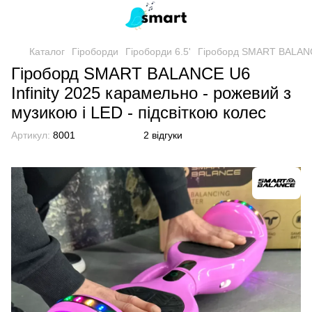
Каталог
Гіроборди
Гіроборди 6.5'
Гіроборд SMART BALANCE 
Гіроборд SMART BALANCE U6
Infinity 2025 карамельно - рожевий з
музикою і LED - підсвіткою колес
Артикул:
8001
2 відгуки