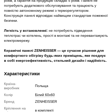
років, а гарантія на продукцію складає 5 років. Панелі не
потребують додаткового обслуговування та працюють у
повністю автономному режимі з терморегулятором.
Конструкція панелі відповідає найвищим стандартам пожежної
безпеки.
Легкість у встановленні:
не потребують підведення
теплотрас чи котелень, прості в монтажі та не перевантажують
електромережу.
Керамічні панелі ZENHEISSER — це сучасне рішення для
комфортного обігріву будь-яких приміщень, яке поєднує
в собі енергоефективність, стильний дизайн і надійність.
Характеристики
Країна-
Польща
виробник
Колір
Білий 60х60
Бренд
ZENHEISSER
Кріплення на
в комплекті