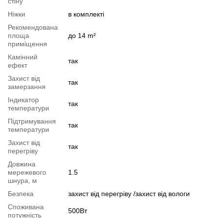
стіну
Ніжки
в комплекті
Рекомендована
площа
до 14 m²
приміщення
Камінний
так
ефект
Захист від
так
замерзання
Індикатор
так
температури
Підтримування
так
температури
Захист від
так
перегріву
Довжина
мережевого
1.5
шнура, м
Безпека
захист від перегріву /захист від вологи
Споживана
500Вт
потужність