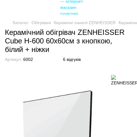
Каталог
Обігрівачі
Керамічні панелі ZENHEISSER
Керамічн
Керамічний обігрівач ZENHEISSER
Cube H-600 60х60см з кнопкою,
білий + ніжки
Артикул:
6002
6 відгуків