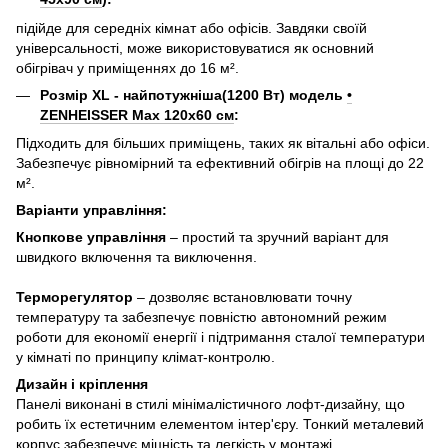
підійде для середніх кімнат або офісів. Завдяки своїй
універсальності, може використовуватися як основний
обігрівач у приміщеннях до 16 м².
Розмір XL - найпотужніша(1200 Вт) модель
•
ZENHEISSER Max 120x60 см
:
Підходить для більших приміщень, таких як вітальні або офіси.
Забезпечує рівномірний та ефективний обігрів на площі до 22
м².
Варіанти управління:
Кнопкове управління
– простий та зручний варіант для
швидкого включення та виключення.
Терморегулятор
– дозволяє встановлювати точну
температуру та забезпечує повністю автономний режим
роботи для економії енергії і підтримання сталої температури
у кімнаті по принципу клімат-контролю.
Дизайн і кріплення
Панелі виконані в стилі мінімалістичного лофт-дизайну, що
робить їх естетичним елементом інтер'єру. Тонкий металевий
корпус забезпечує міцність та легкість у монтажі.