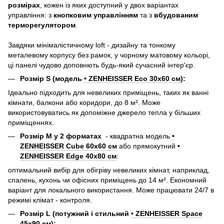
розмірах
, кожен із яких доступний у двох варіантах
управління: з
кнопковим управлінням
та з
вбудованим
терморегулятором
.
Завдяки мінімалістичному loft - дизайну та тонкому
металевому корпусу без рамок, у чорному матовому кольорі,
ці панелі чудово доповнють будь-який сучасний інтер'єр.
Розмір S (модель
• ZENHEISSER Eco 30x60 см
):
Ідеально підходить для невеликих приміщень, таких як ванні
кімнати, балкони або коридори, до 8 м². Може
використовуватись як допоміжне джерело тепла у більших
приміщеннях.
Розмір M у 2 форматах
- квадратна модель
•
ZENHEISSER Cube 60x60 см
або прямокутний
•
ZENHEISSER Edge 40х80 см
:
оптимальний вибір для обігріву невеликих кімнат, наприклад,
спалень, кухонь чи офісних приміщень до 14 м². Економний
варіант для локального використання. Може працювати 24/7 в
режимі клімат - контроля.
Розмір L (потужний і стильний
• ZENHEISSER Space
45x90 см
):