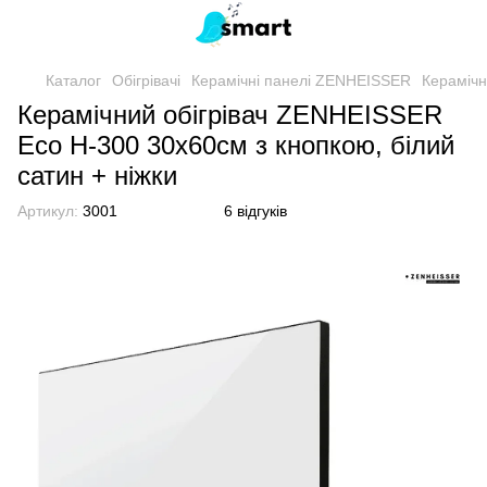
Каталог
Обігрівачі
Керамічні панелі ZENHEISSER
Керамічн
Керамічний обігрівач ZENHEISSER
Eco H-300 30х60см з кнопкою, білий
сатин + ніжки
Артикул:
3001
6 відгуків