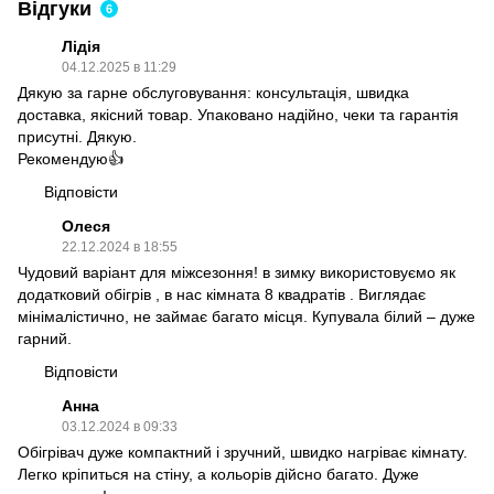
Відгуки
6
Лідія
04.12.2025 в 11:29
Дякую за гарне обслуговування: консультація, швидка
доставка, якісний товар. Упаковано надійно, чеки та гарантія
присутні. Дякую.
Рекомендую👍
Відповісти
Олеся
22.12.2024 в 18:55
Чудовий варіант для міжсезоння! в зимку використовуємо як
додатковий обігрів , в нас кімната 8 квадратів . Виглядає
мінімалістично, не займає багато місця. Купувала білий – дуже
гарний.
Відповісти
Анна
03.12.2024 в 09:33
Обігрівач дуже компактний і зручний, швидко нагріває кімнату.
Легко кріпиться на стіну, а кольорів дійсно багато. Дуже