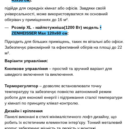
підійде для середніх кімнат або офісів. Завдяки своїй
універсальності, може використовуватися як основний
обігрівач у приміщеннях до 16 м².
Розмір XL - найпотужніша(1200 Вт) модель
•
ZENHEISSER Max 120x60 см
:
Підходить для більших приміщень, таких як вітальні або офіси.
Забезпечує рівномірний та ефективний обігрів на площі до 22
м².
Варіанти управління:
Кнопкове управління
– простий та зручний варіант для
швидкого включення та виключення.
Терморегулятор
– дозволяє встановлювати точну
температуру та забезпечує повністю автономний режим
роботи для економії енергії і підтримання сталої температури
у кімнаті по принципу клімат-контролю.
Дизайн і кріплення
Панелі виконані в стилі мінімалістичного лофт-дизайну, що
робить їх естетичним елементом інтер'єру. Тонкий металевий
корпус забезпечує міцність та легкість у монтажі.