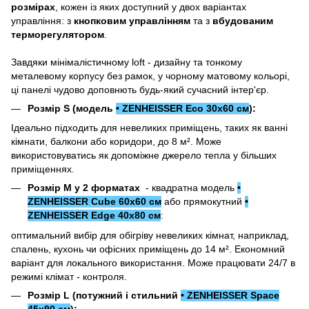
розмірах
, кожен із яких доступний у двох варіантах
управління: з
кнопковим управлінням
та з
вбудованим
терморегулятором
.
Завдяки мінімалістичному loft - дизайну та тонкому
металевому корпусу без рамок, у чорному матовому кольорі,
ці панелі чудово доповнють будь-який сучасний інтер'єр.
Розмір S (модель
• ZENHEISSER Eco 30x60 см
):
Ідеально підходить для невеликих приміщень, таких як ванні
кімнати, балкони або коридори, до 8 м². Може
використовуватись як допоміжне джерело тепла у більших
приміщеннях.
Розмір M у 2 форматах
- квадратна модель
•
ZENHEISSER Cube 60x60 см
або прямокутний
•
ZENHEISSER Edge 40х80 см
:
оптимальний вибір для обігріву невеликих кімнат, наприклад,
спалень, кухонь чи офісних приміщень до 14 м². Економний
варіант для локального використання. Може працювати 24/7 в
режимі клімат - контроля.
Розмір L (потужний і стильний
• ZENHEISSER Space
45x90 см
):