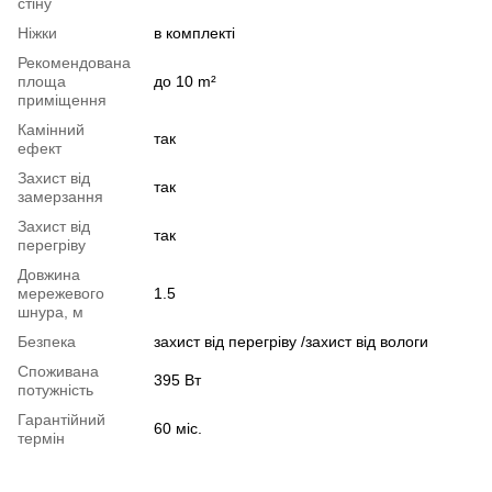
стіну
Ніжки
в комплекті
Рекомендована
площа
до 10 m²
приміщення
Камінний
так
ефект
Захист від
так
замерзання
Захист від
так
перегріву
Довжина
мережевого
1.5
шнура, м
Безпека
захист від перегріву /захист від вологи
Споживана
395 Вт
потужність
Гарантійний
60 міс.
термін