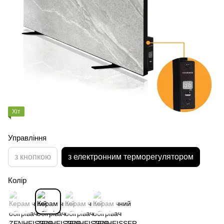
Хіт
Управління
з кнопкою
з електронним терморегулятором
Колір