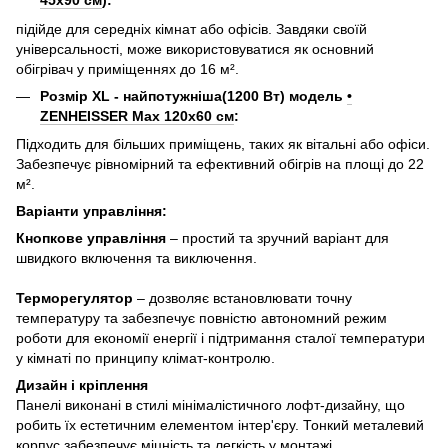
45x90 см
):
підійде для середніх кімнат або офісів. Завдяки своїй
універсальності, може використовуватися як основний
обігрівач у приміщеннях до 16 м².
Розмір XL - найпотужніша(1200 Вт) модель
•
ZENHEISSER Max 120x60 см
:
Підходить для більших приміщень, таких як вітальні або офіси.
Забезпечує рівномірний та ефективний обігрів на площі до 22
м².
Варіанти управління:
Кнопкове управління
– простий та зручний варіант для
швидкого включення та виключення.
Терморегулятор
– дозволяє встановлювати точну
температуру та забезпечує повністю автономний режим
роботи для економії енергії і підтримання сталої температури
у кімнаті по принципу клімат-контролю.
Дизайн і кріплення
Панелі виконані в стилі мінімалістичного лофт-дизайну, що
робить їх естетичним елементом інтер'єру. Тонкий металевий
корпус забезпечує міцність та легкість у монтажі.