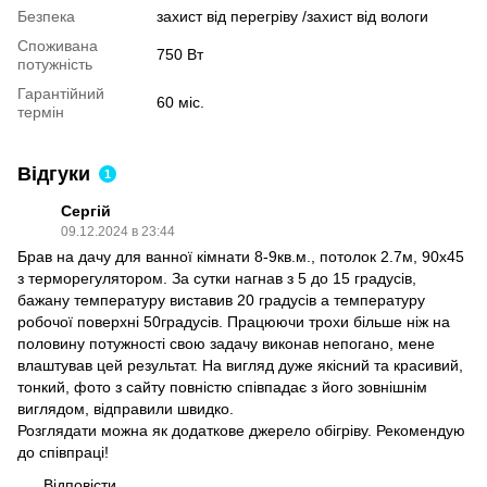
Безпека
захист від перегріву /захист від вологи
Споживана
750 Вт
потужність
Гарантійний
60 міс.
термін
Відгуки
1
Сергій
09.12.2024 в 23:44
Брав на дачу для ванної кімнати 8-9кв.м., потолок 2.7м, 90х45
з терморегулятором. За сутки нагнав з 5 до 15 градусів,
бажану температуру виставив 20 градусів а температуру
робочої поверхні 50градусів. Працюючи трохи більше ніж на
половину потужності свою задачу виконав непогано, мене
влаштував цей результат. На вигляд дуже якісний та красивий,
тонкий, фото з сайту повністю співпадає з його зовнішнім
виглядом, відправили швидко.
Розглядати можна як додаткове джерело обігріву. Рекомендую
до співпраці!
Відповісти