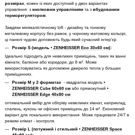
розмірах
, кожен із яких доступний у двох варіантах
управління: з
кнопковим управлінням
та з
вбудованим
терморегулятором
.
Завдяки мінімалістичному loft - дизайну та тонкому
металевому корпусу без рамок, у чорному матовому кольорі,
ці панелі чудово доповнють будь-який сучасний інтер'єр.
Розмір S (модель
• ZENHEISSER Eco 30x60 см
):
Ідеально підходить для невеликих приміщень, таких як ванні
кімнати, балкони або коридори, до 8 м². Може
використовуватись як допоміжне джерело тепла у більших
приміщеннях.
Розмір M у 2 форматах
- квадратна модель
•
ZENHEISSER Cube 60x60 см
або прямокутний
•
ZENHEISSER Edge 40х80 см
:
оптимальний вибір для обігріву невеликих кімнат, наприклад,
спалень, кухонь чи офісних приміщень до 14 м². Економний
варіант для локального використання. Може працювати 24/7 в
режимі клімат - контроля.
Розмір L (потужний і стильний
• ZENHEISSER Space