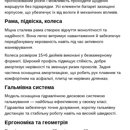
прогнозований розгін і можливість проходити щоденні
маршрути без підзарядки. Усі елементи батареї захищені
корпусом, що убезпечує їх від вологи й механічних впливів.
Рама, підвіска, колеса
Міцна сталева рама створює відчуття монолітності та
надійності. Вона легко витримує навантаження й забезпечує
передбачувану керованість навіть під час активного
маневрування.
Колеса розміром 15×6 дюймів виконані у безкамерному
форматі. Широкий профіль підвищує стійкість, добре
амортизує нерівності та зменшує ризик проколів. Задня
частина оснащена амортизацією, що робить рух плавним та
комфортним на асфальті, плитці чи нерівних ділянках.
Гальмівна система
Модель оснащена гідравлічною дисковою системою
гальмування — найбільш ефективною у своєму класі.
Гідравліка забезпечує точне дозування, коротку гальмівну
дистанцію та стабільну роботу навіть на високій швидкості.
Ергономіка та геометрія