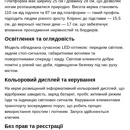
Платформа має ширину 25 см і довжину 28 см, що дозволяє
ногам розташовуватися природно. Висота керма становить
110 см від підлоги та 87 см від платформи — такий профіль
підходить людям різного зросту. Кліренс до підставки — 15,5
см, до верхньої частини деки — 17 см, що забезпечує
впевнене проходження нерівностей та бордюрів.
Освітлення та оглядовість
Модель обладнана сучасною LED-оптикою: переднім світлом,
заднім стоп-сигналом, габаритними вогнями та
поворотниками спереду і ззаду. Світлові елементи добре
помітні у різний час доби, підвищуючи безпеку під час руху
містом.
Кольоровий дисплей та керування
На кермі розміщений інформативний кольоровий дисплей, що
відображає швидкість, заряд батареї, пробіг, активний режим
їзди та індикацію світлових сигналів. Керування елементами
транспорту зосереджено поруч, що робить процес
використання простим і логічним. Запуск здійснюється
ключем.
Без прав та реєстрації