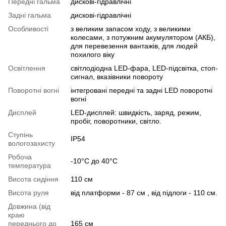
Передні гальма
дискові-гідравлічні
Задні гальма
дискові-гідравлічні
Особливості
з великим запасом ходу, з великими
колесами, з потужним акумулятором (АКБ),
для перевезення вантажів, для людей
похилого віку
Освітлення
світлодіодна LED-фара, LED-підсвітка, стоп-
сигнал, вказівники повороту
Поворотні вогні
інтегровані передні та задні LED поворотні
вогні
Дисплей
LED-дисплей: швидкість, заряд, режим,
пробіг, поворотники, світло.
Ступінь
IP54
вологозахисту
Робоча
-10°C до 40°C
температура
Висота сидіння
110 см
Висота руля
від платформи - 87 см , від підлоги - 110 см.
Довжина (від
краю
переднього до
165 см