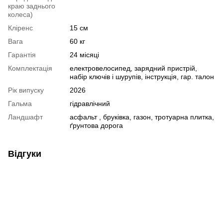
краю заднього
колеса)
Кліренс
15 см
Вага
60 кг
Гарантія
24 місяці
Комплектація
електровелосипед, зарядний пристрій,
набір ключів і шурупів, інструкція, гар. талон
Рік випуску
2026
Гальма
гідравлічний
Ландшафт
асфальт , бруківка, газон, тротуарна плитка,
ґрунтова дорога
Відгуки