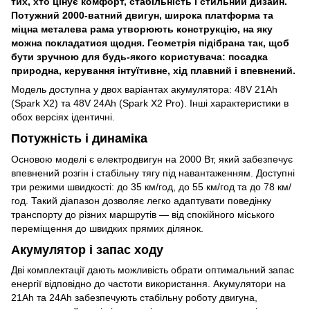
тих, хто цінує комфорт, стабільність і стильний дизайн.
Потужний 2000-ватний двигун, широка платформа та
міцна металева рама утворюють конструкцію, на яку
можна покладатися щодня. Геометрія підібрана так, щоб
бути зручною для будь-якого користувача: посадка
природна, керування інтуїтивне, хід плавний і впевнений.
Модель доступна у двох варіантах акумулятора: 48V 21Ah
(Spark X2) та 48V 24Ah (Spark X2 Pro). Інші характеристики в
обох версіях ідентичні.
Потужність і динаміка
Основою моделі є електродвигун на 2000 Вт, який забезпечує
впевнений розгін і стабільну тягу під навантаженням. Доступні
три режими швидкості: до 35 км/год, до 55 км/год та до 78 км/
год. Такий діапазон дозволяє легко адаптувати поведінку
транспорту до різних маршрутів — від спокійного міського
переміщення до швидких прямих ділянок.
Акумулятор і запас ходу
Дві комплектації дають можливість обрати оптимальний запас
енергії відповідно до частоти використання. Акумулятори на
21Ah та 24Ah забезпечують стабільну роботу двигуна,