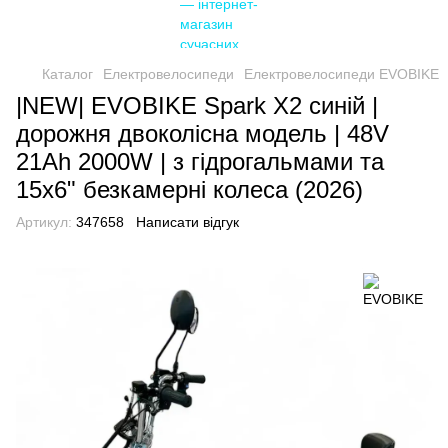
Каталог
Електровелосипеди
Електровелосипеди EVOBIKE
|NEW| EVOBIKE Spark X2 синій |
дорожня двоколісна модель | 48V
21Ah 2000W | з гідрогальмами та
15х6" безкамерні колеса (2026)
Артикул:
347658
Написати відгук