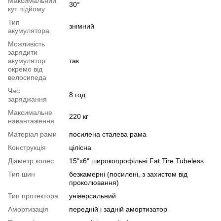
Максимальний
30°
кут підйому
Тип
знімний
акумулятора
Можливість
зарядити
акумулятор
так
окремо від
велосипеда
Час
8 год
заряджання
Максимальне
220 кг
навантаження
Матеріал рами
посилена сталева рама
Конструкція
цілісна
Діаметр колес
15"х6" широкопрофільні Fat Tire Tubeless
Тип шин
безкамерні (посилені, з захистом від
проколювання)
Тип протектора
універсальний
Амортизація
передній і задній амортизатор