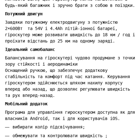
будь-який багажник і зручно брати з собою в поїздки.
Потужний двигун
Завдяки потужному електродвигуну з потужністю
2×600Вт та 54V і 4.4Ah літій-іонної батареї,
гіроскутер може розвивати швидкість до 18 км / год і
проїхати відстань до 25 км на одному заряді.
Ідеальний самобаланс
Балансування на гіроскутері чудово продумане з точки
зору стійкості і аеродинаміки
Оснащений ручкою, що забезпечує додаткову
стабільність та комфорт під час катання. Керування
гіроскутером здійснюється шляхом нахилу корпусу
вперед або назад, що дозволяє регулювати швидкість
та рух вперед-назад.
Мобільний додаток
Програма для управління гироскутером доступна як для
власників Android, так і для користувачів iOS.
вибирати колір підсвічування;
обмежувати та контролювати швидкість ;