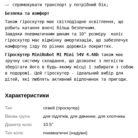
спрямовувати транспорт у потрібний бік;
Безпека та комфорт
Також гіроскутер має світлодіодне освітлення, що
робить катання вночі більш безпечним.
Завдяки пневматичним шинам та 10" розміру коліс
гіроскутер має відмінну амортизацію, що забезпечує
комфортну їзду по різних дорожніх покриттях.
Гіроскутер MiniRobot M1 Mini 54V 4.4Ah
також має
зручну систему складання, що дозволяє з легкістю
зберігати його в будь-якому місці і забирати з собою
в подорожі. Цей гіроскутер - ідеальний вибір для
дітей, які люблять активний відпочинок та пригоди.
Характеристики
Тип
сігвей (гіроскутер)
Вікова група
для підлітків, для дівчинки, для хлопчика
Діаметр коліс
10.5"
Тип коліс
пневматичні (надувні)