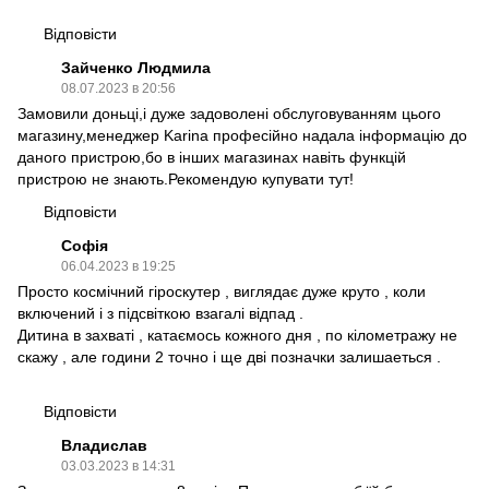
Відповісти
Зайченко Людмила
08.07.2023 в 20:56
Замовили доньці,і дуже задоволені обслуговуванням цього
магазину,менеджер Karina професійно надала інформацію до
даного пристрою,бо в інших магазинах навіть функцій
пристрою не знають.Рекомендую купувати тут!
Відповісти
Софія
06.04.2023 в 19:25
Просто космічний гіроскутер , виглядає дуже круто , коли
включений і з підсвіткою взагалі відпад .
Дитина в захваті , катаємось кожного дня , по кілометражу не
скажу , але години 2 точно і ще дві позначки залишаеться .
Відповісти
Владислав
03.03.2023 в 14:31