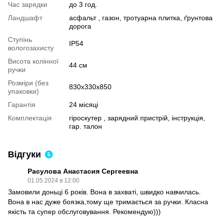
Час зарядки
до 3 год.
Ландшафт
асфальт , газон, тротуарна плитка, ґрунтова
дорога
Ступінь
IP54
вологозахисту
Висота колінної
44 см
ручки
Розміри (без
830х330х850
упаковки)
Гарантія
24 місяці
Комплектація
гіроскутер , зарядний пристрій, інструкція,
гар. талон
Відгуки
5
Расулова Анастасия Сергеевна
01.05.2024 в 12:00
Замовили доньці 6 років. Вона в захваті, швидко навчилась.
Вона в нас дуже боязка,тому ще тримається за ручки. Класна
якість та супер обслуговування. Рекомендую)))