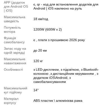
APP (додаток
є, qr - код для встановлення додатків для
для Android OS
Android | iOS наклеєно на руль
| iOS)
Максимальна
18 км/год
швидкість
Потужність
1200W (600W x 2)
мотора
Функція
є , плати з прошивкою 2026 року
самобалансу
Запас ходу на
до 20 км
одній зарядці
Максимальне
120 кг
навантаження
Особливості
з LED-дисплеєм, з підсвіткою, з Bluetooth-
колонкою ,з дистанційним керуванням , з
додатком iOS\Android, з
самобалансуванням
Максимальний
14°
кут підйому
Матеріал
ABS пластик \ алюмінієва рама
корпусу