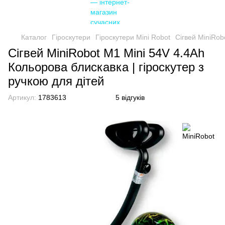
Каталог
Гіроскутери
Гіроскутери Mini Robot
Сігвей MiniRob
Сігвей MiniRobot M1 Mini 54V 4.4Ah
Кольорова блискавка | гіроскутер з
ручкою для дітей
Артикул:
1783613
5 відгуків