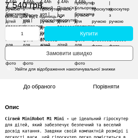
7 540 грн
Оптові ціни
від 2 одиниць
Купити
Замовити швидко
Увійти
для відображення накопичувальної знижки
%
До обраного
Порівняти
Опис
Сігвей MiniRobot M1 Mini -
це ідеальний гіроскутер
для дітей, який забезпечує безпечний та веселий
досвід катання. Завдяки своїй компактній розмірі і
легкості ваги, цей гіроскутер легко поміститься в