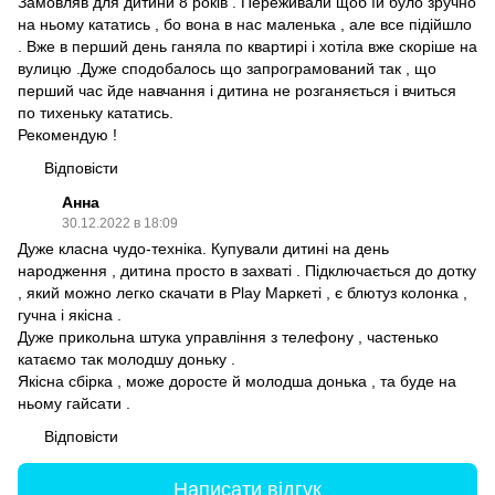
Замовляв для дитини 8 років . Переживали щоб їй було зручно
на ньому кататись , бо вона в нас маленька , але все підійшло
. Вже в перший день ганяла по квартирі і хотіла вже скоріше на
вулицю .Дуже сподобалось що запрограмований так , що
перший час йде навчання і дитина не розганяється і вчиться
по тихеньку кататись.
Рекомендую !
Відповісти
Анна
30.12.2022 в 18:09
Дуже класна чудо-техніка. Купували дитині на день
народження , дитина просто в захваті . Підключається до дотку
, який можно легко скачати в Play Маркеті , є блютуз колонка ,
гучна і якісна .
Дуже прикольна штука управління з телефону , частенько
катаємо так молодшу доньку .
Якісна сбірка , може доросте й молодша донька , та буде на
ньому гайсати .
Відповісти
Написати відгук